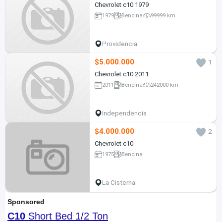
Chevrolet c10 1979
1979
Bencina
99999 km
Providencia
$5.000.000
1
Chevrolet c10 2011
2011
Bencina
242000 km
Independencia
$4.000.000
2
Chevrolet c10
1975
Bencina
La Cisterna