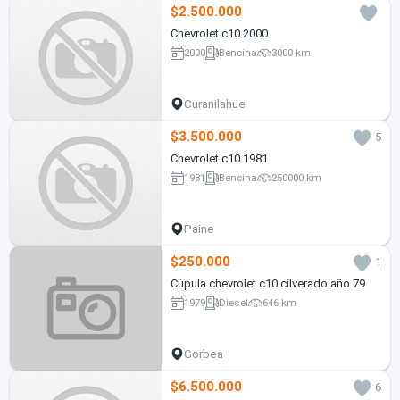
$2.500.000
Chevrolet c10 2000
2000
Bencina
3000 km
Curanilahue
$3.500.000
5
Chevrolet c10 1981
1981
Bencina
250000 km
Paine
$250.000
1
Cúpula chevrolet c10 cilverado año 79
1979
Diesel
646 km
Gorbea
$6.500.000
6