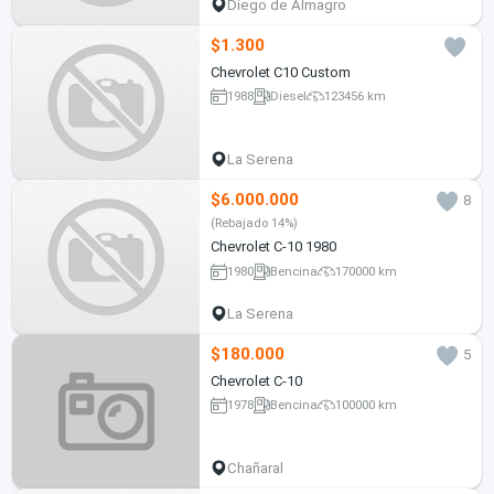
Diego de Almagro
$1.300
Chevrolet C10 Custom
1988
Diesel
123456 km
La Serena
$6.000.000
8
(Rebajado 14%)
Chevrolet C-10 1980
1980
Bencina
170000 km
La Serena
$180.000
5
Chevrolet C-10
1978
Bencina
100000 km
Chañaral