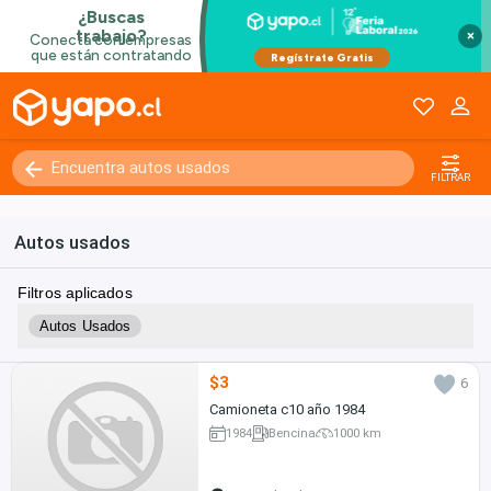
×
FILTRAR
Autos usados
Filtros aplicados
Autos Usados
$3
6
Camioneta c10 año 1984
1984
Bencina
1000 km