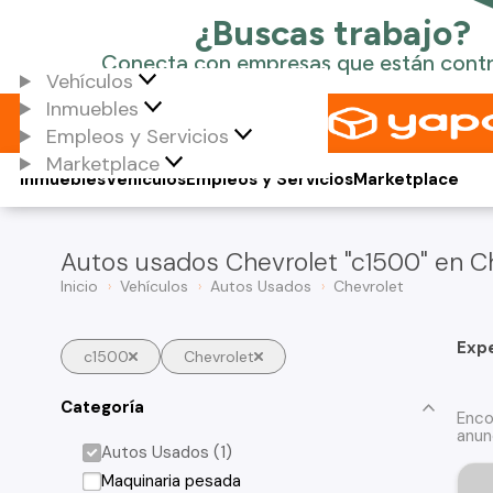
Vehículos
Inmuebles
Empleos y Servicios
Marketplace
Inmuebles
Vehículos
Empleos y Servicios
Marketplace
Autos usados Chevrolet "c1500" en Ch
Inicio
Vehículos
Autos Usados
Chevrolet
Exp
c1500
Chevrolet
Categoría
Enco
anun
Autos Usados (1)
Maquinaria pesada