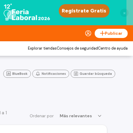
×
Publicar
Explorar tiendas
Consejos de seguridad
Centro de ayuda
BlueBook
Notificaciones
Guardar búsqueda
 a 1
Ordenar por
Más relevantes