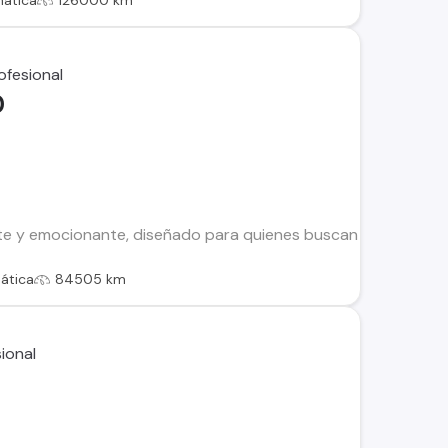
ática
126000 km
0
e y emocionante, diseñado para quienes buscan prestaciones de
ática
84505 km