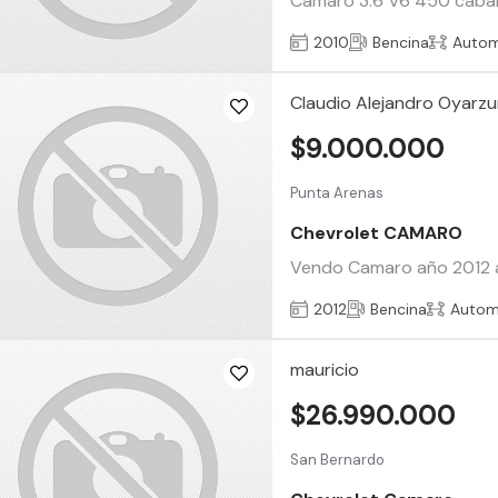
Camaro 3.6 V6 450 cabal
2010
Bencina
Autom
Claudio Alejandro Oyarz
$9.000.000
Punta Arenas
Chevrolet CAMARO
Vendo Camaro año 2012 a
2012
Bencina
Autom
mauricio
$26.990.000
San Bernardo