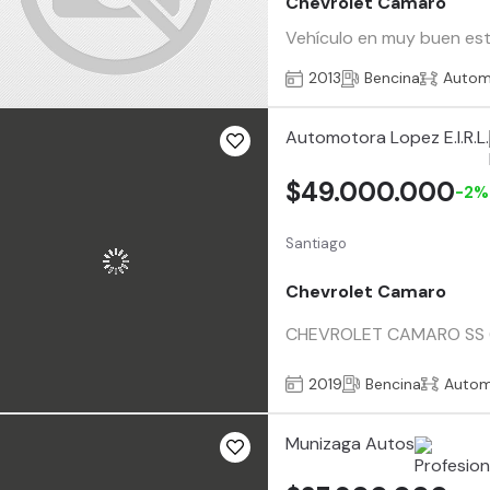
Chevrolet Camaro
Vehículo en muy buen estad
2013
Bencina
Autom
Automotora Lopez E.I.R.L.
$49.000.000
-2%
Santiago
Chevrolet Camaro
CHEVROLET CAMARO SS 6
2019
Bencina
Autom
Munizaga Autos