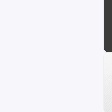
Spin
C-10
Blazer
Equinox
Prisma
Suburban
Sonic
TrailBlazer
C/K 1500 Series
Orlando
Vivant
Cavalier
Cobalt