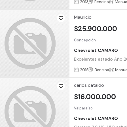
2013
Bencina
Manua
Mauricio
$25.900.000
Concepción
Chevrolet CAMARO
Excelentes estado Año 20
2015
Bencina
Manua
carlos cataldo
$16.000.000
Valparaíso
Chevrolet CAMARO