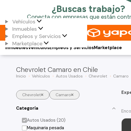
Vehículos
Inmuebles
Empleos y Servicios
Marketplace
Inmuebles
Vehículos
Empleos y Servicios
Marketplace
Chevrolet Camaro en Chile
Inicio
Vehículos
Autos Usados
Chevrolet
Camaro
Exp
Chevrolet
Camaro
Categoría
Enco
Autos Usados (20)
Maquinaria pesada