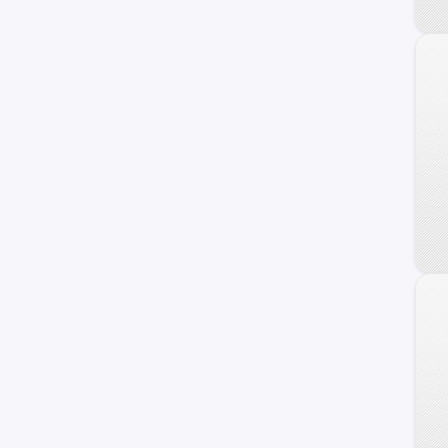
Trailblazer
Uplander