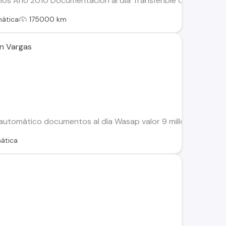
los Año 2010 Documentación al día Transferible Conversable
ática
175000 km
un Vargas
utomático documentos al día Wasap valor 9 millones
ática