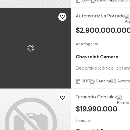
2014
Bencina
Autom
Automotriz La Portada
$2.900.000.00
Antofagasta
Chevrolet Camaro
Deportivo icónico, potent
2017
Bencina
Autom
Fernando Gonzalez
$19.990.000
Temuco