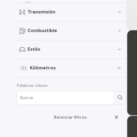
Groove
Transmisión
Onix
Spark
Combustible
D-Max
Traverse
Estilo
S-10
Aveo
Kilómetros
Corsa
Palabras claves
Montana
Tahoe
N400
Reiniciar filtros
Optra
Cruze