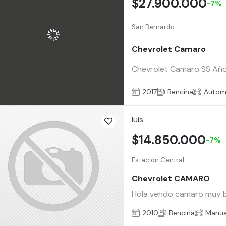
$27.900.000
-7%
San Bernardo
Chevrolet Camaro
Chevrolet Camaro SS Año 
2017
Bencina
Autom
luis
$14.850.000
-7%
Estación Central
Chevrolet CAMARO
Hola vendo camaro muy bie
2010
Bencina
Manua