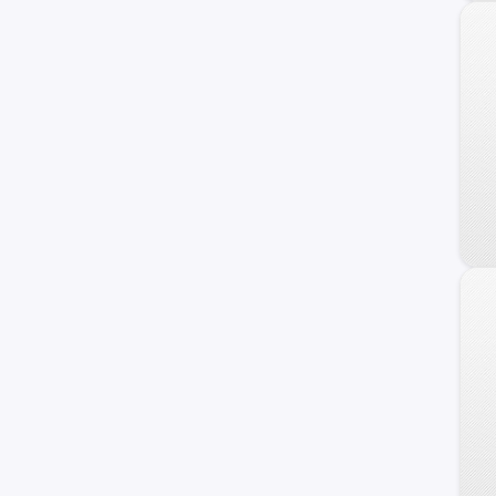
N300
Onix Turbo
Apache-10
Corvette
Silverado 1500
Astro
C/K 2500 Series
Chevette
Classic
Monte Carlo
Nova
Prizm
Tahoe Hybrid
TrailBlazer EXT