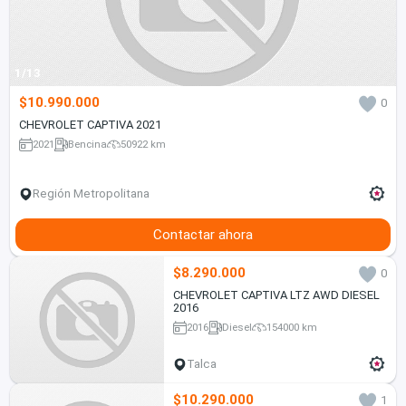
1/13
$10.990.000
0
CHEVROLET CAPTIVA 2021
2021
Bencina
50922 km
Región Metropolitana
Contactar ahora
$8.290.000
0
CHEVROLET CAPTIVA LTZ AWD DIESEL
2016
2016
Diesel
154000 km
Talca
$10.290.000
1