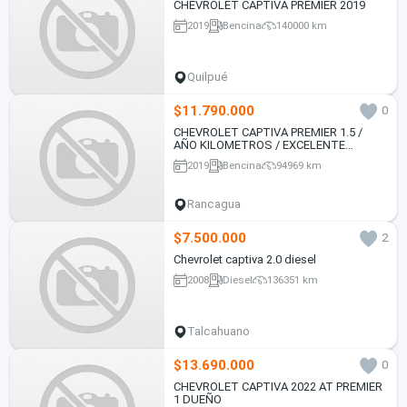
CHEVROLET CAPTIVA PREMIER 2019
2019
Bencina
140000 km
Quilpué
$11.790.000
0
CHEVROLET CAPTIVA PREMIER 1.5 /
AÑO KILOMETROS / EXCELENTE
ESTADO
2019
Bencina
94969 km
Rancagua
$7.500.000
2
Chevrolet captiva 2.0 diesel
2008
Diesel
136351 km
Talcahuano
$13.690.000
0
CHEVROLET CAPTIVA 2022 AT PREMIER
1 DUEÑO