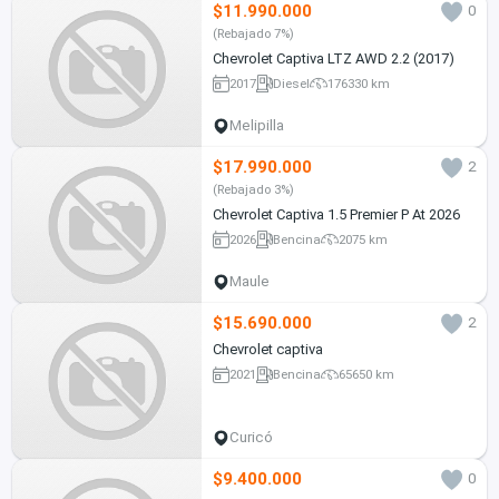
$11.990.000
0
(Rebajado 7%)
Chevrolet Captiva LTZ AWD 2.2 (2017)
2017
Diesel
176330 km
Melipilla
$17.990.000
2
(Rebajado 3%)
Chevrolet Captiva 1.5 Premier P At 2026
2026
Bencina
2075 km
Maule
$15.690.000
2
Chevrolet captiva
2021
Bencina
65650 km
Curicó
$9.400.000
0