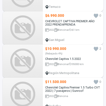
Temuco
$6.990.000
0
CHEVROLET CAPTIVA PREMIER AÑO
2022 PRENDAPRENDA
2022
Bencina
61 km
San Miguel
$10.990.000
2
(Rebajado 4%)
Chevrolet Captiva 1.5 2022
2022
Bencina
95000 km
Región Metropolitana
$11.500.000
0
Chevrolet Captiva Premier 1.5 Turbo CVT
2022 | 7 pasajeros | Sunroof
2022
Bencina