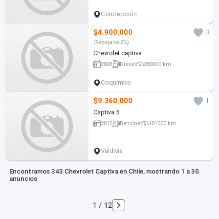
Concepción
$4.900.000
3
(Rebajado 2%)
Chevrolet captiva
2008
Diesel
200000 km
Coquimbo
$9.360.000
1
Captiva 5
2015
Bencina
101000 km
Valdivia
Encontramos 343 Chevrolet Captiva en Chile, mostrando 1 a 30
anuncios
1 / 12