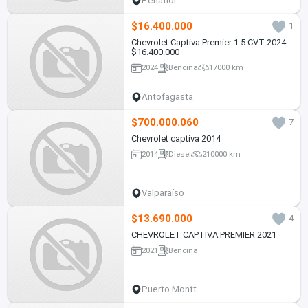
Peñaflor
$16.400.000
1
Chevrolet Captiva Premier 1.5 CVT 2024 -
$16.400.000
2024
Bencina
17000 km
Antofagasta
$700.000.060
7
Chevrolet captiva 2014
2014
Diesel
210000 km
Valparaíso
$13.690.000
4
CHEVROLET CAPTIVA PREMIER 2021
2021
Bencina
Puerto Montt