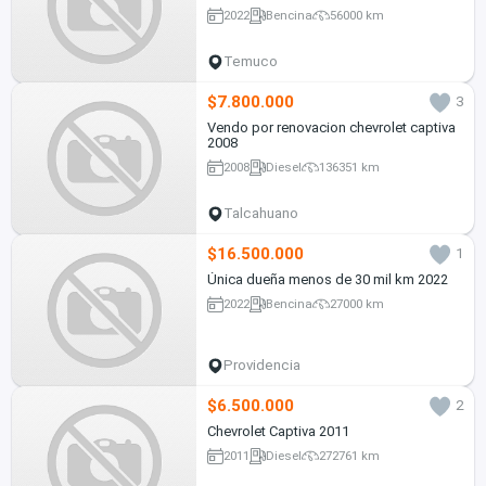
2022
Bencina
56000 km
Temuco
$7.800.000
3
Vendo por renovacion chevrolet captiva
2008
2008
Diesel
136351 km
Talcahuano
$16.500.000
1
Única dueña menos de 30 mil km 2022
2022
Bencina
27000 km
Providencia
$6.500.000
2
Chevrolet Captiva 2011
2011
Diesel
272761 km