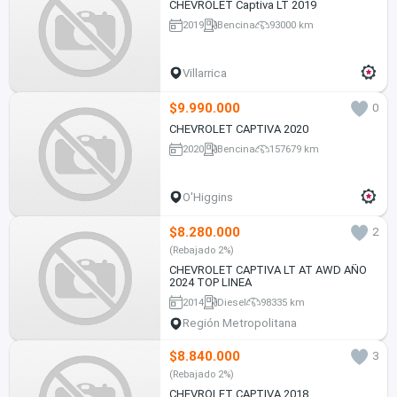
CHEVROLET Captiva LT 2019
2019
Bencina
93000 km
Villarrica
$9.990.000
0
CHEVROLET CAPTIVA 2020
2020
Bencina
157679 km
O'Higgins
$8.280.000
2
(Rebajado 2%)
CHEVROLET CAPTIVA LT AT AWD AÑO
2024 TOP LINEA
2014
Diesel
98335 km
Región Metropolitana
$8.840.000
3
(Rebajado 2%)
CHEVROLET CAPTIVA 2018