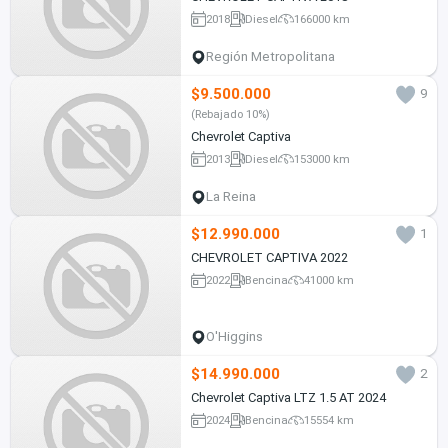
2018
Diesel
166000 km
Región Metropolitana
$9.500.000
9
(Rebajado 10%)
Chevrolet Captiva
2013
Diesel
153000 km
La Reina
$12.990.000
1
CHEVROLET CAPTIVA 2022
2022
Bencina
41000 km
O'Higgins
$14.990.000
2
Chevrolet Captiva LTZ 1.5 AT 2024
2024
Bencina
15554 km