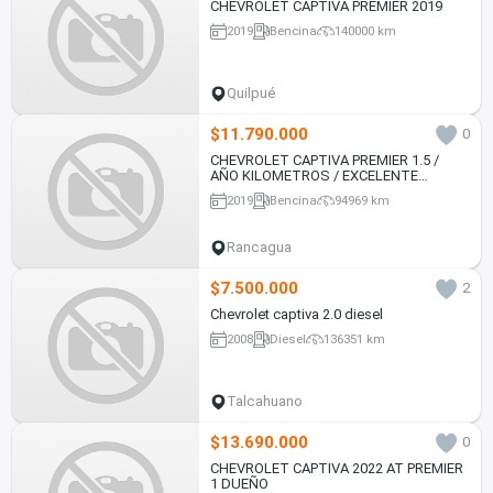
CHEVROLET CAPTIVA PREMIER 2019
2019
Bencina
140000 km
Quilpué
$11.790.000
0
CHEVROLET CAPTIVA PREMIER 1.5 /
AÑO KILOMETROS / EXCELENTE
ESTADO
2019
Bencina
94969 km
Rancagua
$7.500.000
2
Chevrolet captiva 2.0 diesel
2008
Diesel
136351 km
Talcahuano
$13.690.000
0
CHEVROLET CAPTIVA 2022 AT PREMIER
1 DUEÑO