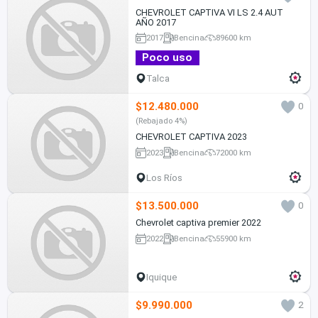
CHEVROLET CAPTIVA VI LS 2.4 AUT
AÑO 2017
2017
Bencina
89600 km
Poco uso
Talca
$12.480.000
0
(Rebajado 4%)
CHEVROLET CAPTIVA 2023
2023
Bencina
72000 km
Los Ríos
$13.500.000
0
Chevrolet captiva premier 2022
2022
Bencina
55900 km
Iquique
$9.990.000
2