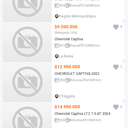
2018
Diesel
166000 km
Región Metropolitana
$9.500.000
9
(Rebajado 10%)
Chevrolet Captiva
2013
Diesel
153000 km
La Reina
$12.990.000
1
CHEVROLET CAPTIVA 2022
2022
Bencina
41000 km
O'Higgins
$14.990.000
2
Chevrolet Captiva LTZ 1.5 AT 2024
2024
Bencina
15554 km