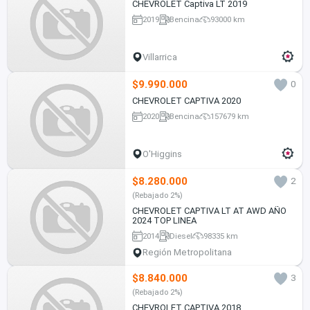
CHEVROLET Captiva LT 2019
2019
Bencina
93000 km
Villarrica
$9.990.000
0
CHEVROLET CAPTIVA 2020
2020
Bencina
157679 km
O'Higgins
$8.280.000
2
(Rebajado 2%)
CHEVROLET CAPTIVA LT AT AWD AÑO
2024 TOP LINEA
2014
Diesel
98335 km
Región Metropolitana
$8.840.000
3
(Rebajado 2%)
CHEVROLET CAPTIVA 2018