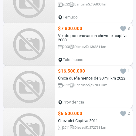
2022
Bencina
56000 km
Temuco
$7.800.000
3
Vendo por renovacion chevrolet captiva
2008
2008
Diesel
136351 km
Talcahuano
$16.500.000
1
Única dueña menos de 30 mil km 2022
2022
Bencina
27000 km
Providencia
$6.500.000
2
Chevrolet Captiva 2011
2011
Diesel
272761 km