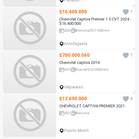
Peñaflor
$16.400.000
1
Chevrolet Captiva Premier 1.5 CVT 2024 -
$16.400.000
2024
Bencina
17000 km
Antofagasta
$700.000.060
7
Chevrolet captiva 2014
2014
Diesel
210000 km
Valparaíso
$13.690.000
4
CHEVROLET CAPTIVA PREMIER 2021
2021
Bencina
Puerto Montt