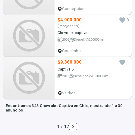
Concepción
$4.900.000
3
(Rebajado 2%)
Chevrolet captiva
2008
Diesel
200000 km
Coquimbo
$9.360.000
1
Captiva 5
2015
Bencina
101000 km
Valdivia
Encontramos 343 Chevrolet Captiva en Chile, mostrando 1 a 30
anuncios
1 / 12