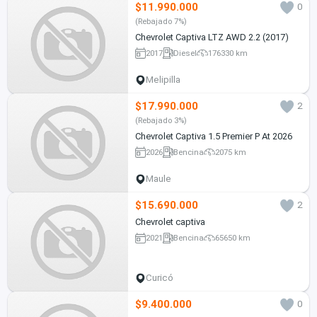
$11.990.000
0
(Rebajado 7%)
Chevrolet Captiva LTZ AWD 2.2 (2017)
2017
Diesel
176330 km
Melipilla
$17.990.000
2
(Rebajado 3%)
Chevrolet Captiva 1.5 Premier P At 2026
2026
Bencina
2075 km
Maule
$15.690.000
2
Chevrolet captiva
2021
Bencina
65650 km
Curicó
$9.400.000
0