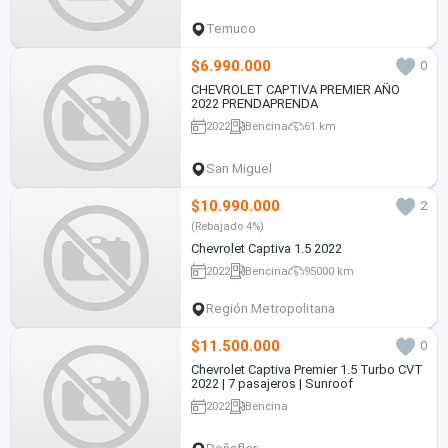
Temuco
$6.990.000
0
CHEVROLET CAPTIVA PREMIER AÑO
2022 PRENDAPRENDA
2022
Bencina
61 km
San Miguel
$10.990.000
2
(Rebajado 4%)
Chevrolet Captiva 1.5 2022
2022
Bencina
95000 km
Región Metropolitana
$11.500.000
0
Chevrolet Captiva Premier 1.5 Turbo CVT
2022 | 7 pasajeros | Sunroof
2022
Bencina