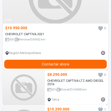
1/13
$10.990.000
0
CHEVROLET CAPTIVA 2021
2021
Bencina
50922 km
Región Metropolitana
Contactar ahora
$8.290.000
0
CHEVROLET CAPTIVA LTZ AWD DIESEL
2016
2016
Diesel
154000 km
Talca
$10.290.000
1