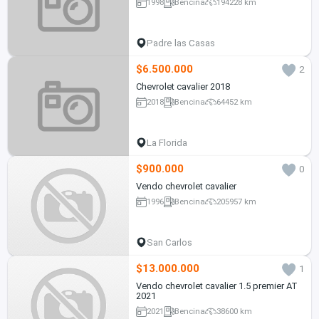
1998
Bencina
194228 km
Padre las Casas
$6.500.000
2
Chevrolet cavalier 2018
2018
Bencina
64452 km
La Florida
$900.000
0
Vendo chevrolet cavalier
1996
Bencina
205957 km
San Carlos
$13.000.000
1
Vendo chevrolet cavalier 1.5 premier AT
2021
2021
Bencina
38600 km