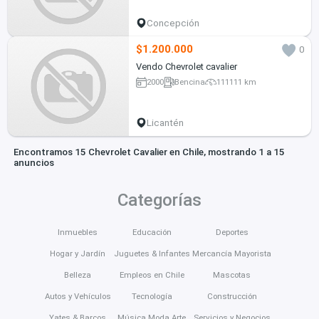
Concepción
$1.200.000
0
Vendo Chevrolet cavalier
2000
Bencina
111111 km
Licantén
Encontramos 15 Chevrolet Cavalier en Chile, mostrando 1 a 15
anuncios
Categorías
Inmuebles
Educación
Deportes
Hogar y Jardín
Juguetes & Infantes
Mercancía Mayorista
Belleza
Empleos en Chile
Mascotas
Autos y Vehículos
Tecnología
Construcción
Yates & Barcos
Música Moda Arte
Servicios y Negocios