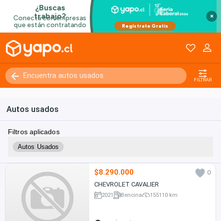
×
FILTRAR
Autos usados
Filtros aplicados
Autos Usados
$8.290.000
0
CHEVROLET CAVALIER
2021
Bencina
155110 km