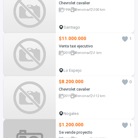
Chevrolet cavalier
1996
Bencina
100 km
Santiago
$11.000.000
1
Venta taxi ejecutivo
2018
Bencina
1 km
Lo Espejo
$8.200.000
0
Chevrolet cavalier
2019
Bencina
112 km
Nogales
$1.200.000
1
Se vende proyecto