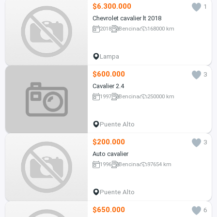
$6.300.000
1
Chevrolet cavalier lt 2018
2018
Bencina
168000 km
Lampa
$600.000
3
Cavalier 2.4
1997
Bencina
250000 km
Puente Alto
$200.000
3
Auto cavalier
1996
Bencina
97654 km
Puente Alto
$650.000
6