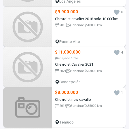
Los Ángeles
$9.900.000
0
Chevrolet cavalier 2018 solo 10.000km
2018
Bencina
10000 km
Puente Alto
$11.000.000
4
(Rebajado 15%)
Chevrolet Cavalier 2021
2021
Bencina
43000 km
Concepción
$8.000.000
1
Chevrolet new cavalier
2018
Bencina
85000 km
Temuco