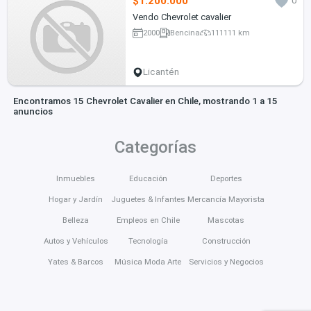
$1.200.000
0
Vendo Chevrolet cavalier
2000
Bencina
111111 km
Licantén
Encontramos 15 Chevrolet Cavalier en Chile, mostrando 1 a 15
anuncios
Categorías
Inmuebles
Educación
Deportes
Hogar y Jardín
Juguetes & Infantes
Mercancía Mayorista
Belleza
Empleos en Chile
Mascotas
Autos y Vehículos
Tecnología
Construcción
Yates & Barcos
Música Moda Arte
Servicios y Negocios