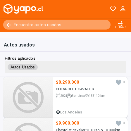
FILTRAR
Autos usados
Filtros aplicados
Autos Usados
$8.290.000
0
CHEVROLET CAVALIER
2021
Bencina
155110 km
Los Ángeles
$9.900.000
0
Chevrolet cavalier 2018 solo 10.000km