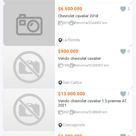
$6.500.000
2
Chevrolet cavalier 2018
2018
Bencina
64452 km
La Florida
$900.000
0
Vendo chevrolet cavalier
1996
Bencina
205957 km
San Carlos
$13.000.000
1
Vendo chevrolet cavalier 1.5 premier AT
2021
2021
Bencina
38600 km
Concepción