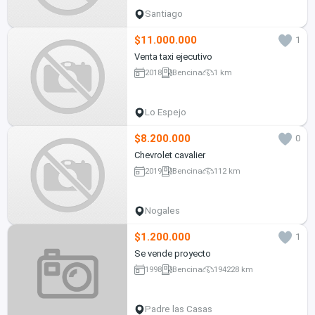
Santiago
$11.000.000
1
Venta taxi ejecutivo
2018
Bencina
1 km
Lo Espejo
$8.200.000
0
Chevrolet cavalier
2019
Bencina
112 km
Nogales
$1.200.000
1
Se vende proyecto
1998
Bencina
194228 km
Padre las Casas