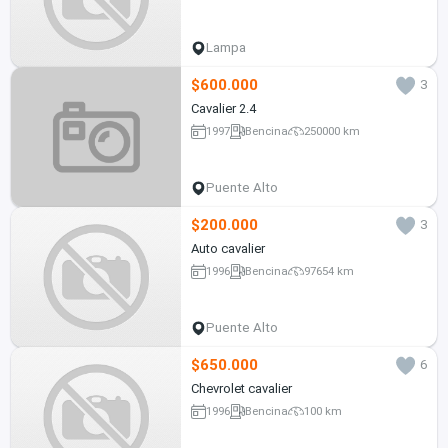
Lampa
$600.000
3
Cavalier 2.4
1997
Bencina
250000 km
Puente Alto
$200.000
3
Auto cavalier
1996
Bencina
97654 km
Puente Alto
$650.000
6
Chevrolet cavalier
1996
Bencina
100 km