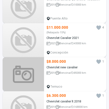
2018
Bencina
10000 km
Puente Alto
$11.000.000
4
(Rebajado 15%)
Chevrolet Cavalier 2021
2021
Bencina
43000 km
Concepción
$8.000.000
1
Chevrolet new cavalier
2018
Bencina
85000 km
Temuco
$6.300.000
1
Chevrolet cavalier lt 2018
2018
Bencina
168000 km