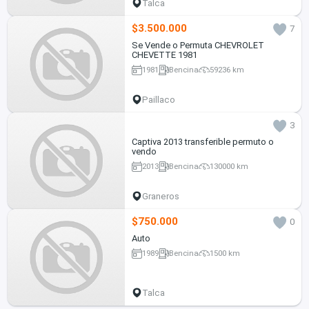
Talca
$3.500.000
7
Se Vende o Permuta CHEVROLET
CHEVETTE 1981
1981
Bencina
59236 km
Paillaco
3
Captiva 2013 transferible permuto o
vendo
2013
Bencina
130000 km
Graneros
$750.000
0
Auto
1989
Bencina
1500 km
Talca