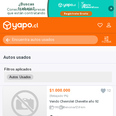
×
FILTRAR
Autos usados
Filtros aplicados
Autos Usados
$1.000.000
12
(Rebajado 9%)
Vendo Chevrolet Chevette año 92
1992
Bencina
9 km