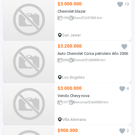
$3.000.000
13
Chevrolet blazer
1996
Gas
247000 km
San Javier
$3.200.000
Auto Chevrolet Corsa petrolero Año 2006
2006
Diesel
300000 km
Los Ángeles
$3.000.000
4
Vendo Chevy nova
1977
Bencina
650000 km
Villa Alemana
$900.000
2