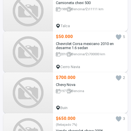
Camioneta chevi 500
1988
Bencina
11111 km
Talca
$50.000
5
Chevrolet Corsa mexicano 2010 en
desarme 1.6 sedan
2010
Bencina
700000 km
Cerro Navia
$700.000
2
Chevy Nova
1977
Bencina
Buin
$650.000
3
(Rebajado 7%)
Vendo chevrolet chevy 2006