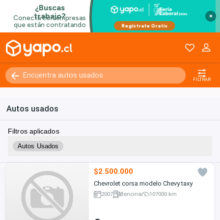
×
FILTRAR
Autos usados
Filtros aplicados
Autos Usados
$2.500.000
Chevrolet corsa modelo Chevy taxy
2007
Bencina
107000 km