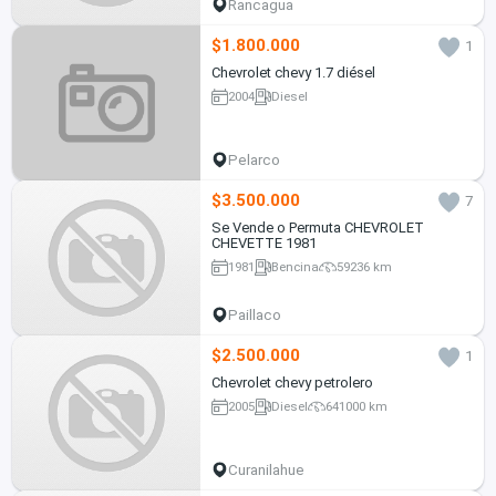
Rancagua
$1.800.000
1
Chevrolet chevy 1.7 diésel
2004
Diesel
Pelarco
$3.500.000
7
Se Vende o Permuta CHEVROLET
CHEVETTE 1981
1981
Bencina
59236 km
Paillaco
$2.500.000
1
Chevrolet chevy petrolero
2005
Diesel
641000 km
Curanilahue