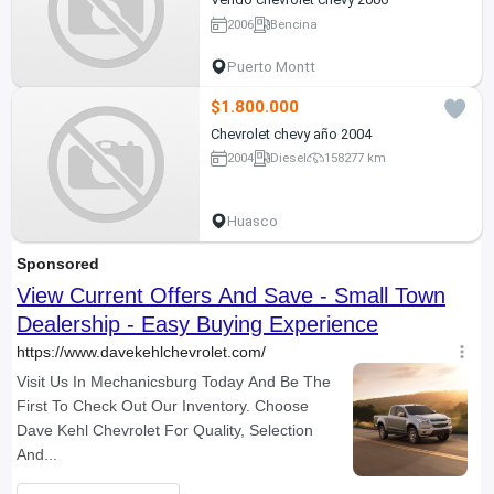
2006
Bencina
Puerto Montt
$1.800.000
Chevrolet chevy año 2004
2004
Diesel
158277 km
Huasco