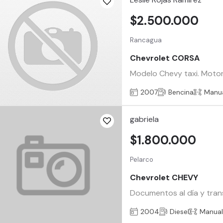
$2.500.000
Rancagua
Chevrolet CORSA
Modelo Chevy taxi. Motor 1
2007
Bencina
Manu
gabriela
$1.800.000
Pelarco
Chevrolet CHEVY
Documentos al día y tra
2004
Diesel
Manua