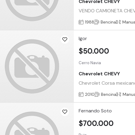
Chevrolet CHEVY
VENDO CAMIONETA CHEVY 5
1988
Bencina
Manua
Igor
$50.000
Cerro Navia
Chevrolet CHEVY
Chevrolet Corsa mexican
2010
Bencina
Manua
Fernando Soto
$700.000