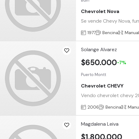
Buin
Chevrolet Nova
Se vende Chevy Nova, func
1977
Bencina
Manua
Solange Alvarez
$650.000
-7%
Puerto Montt
Chevrolet CHEVY
Vendo chevrolet chevy 20
2006
Bencina
Manu
Magdalena Leiva
$1.800.000