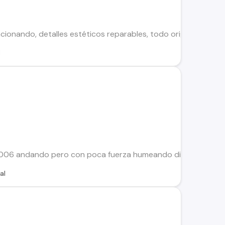
ionando, detalles estéticos reparables, todo original, sin mult
l
06 andando pero con poca fuerza humeando disco de embriag
al