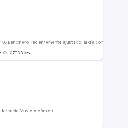
.6 Bencinero, recientemente ajustado, al día con cambio de ace
al
107000 km
nsferencia Muy económico
l