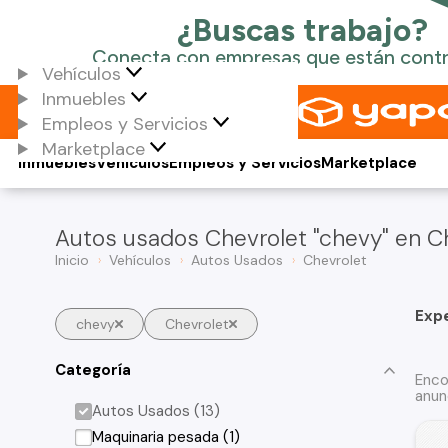
Vehículos
Inmuebles
Empleos y Servicios
Marketplace
Inmuebles
Vehículos
Empleos y Servicios
Marketplace
Autos usados Chevrolet "chevy" en Ch
Inicio
Vehículos
Autos Usados
Chevrolet
Exp
chevy
Chevrolet
Categoría
Enco
anun
Autos Usados (13)
Maquinaria pesada (1)