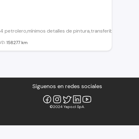
petrolero,mínimos detalles de pintura,transferible, precio m
l
158277 km
Síguenos en redes sociales
©2024 Yapo.cl SpA.