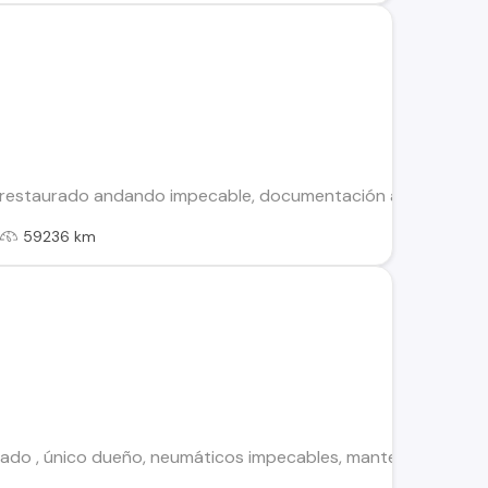
restaurado andando impecable, documentación al día y trans
l
59236 km
ado , único dueño, neumáticos impecables, mantenciones y doc