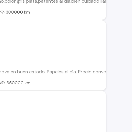
,color gris plata,patentes al día,bien cuidado llamar fono .-
300000 km
ova en buen estado. Papeles al día. Precio conversable.
l
650000 km