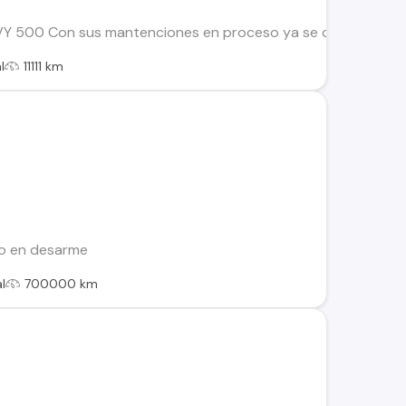
00 Con sus mantenciones en proceso ya se cambió Aceite em
l
11111 km
o en desarme
l
700000 km