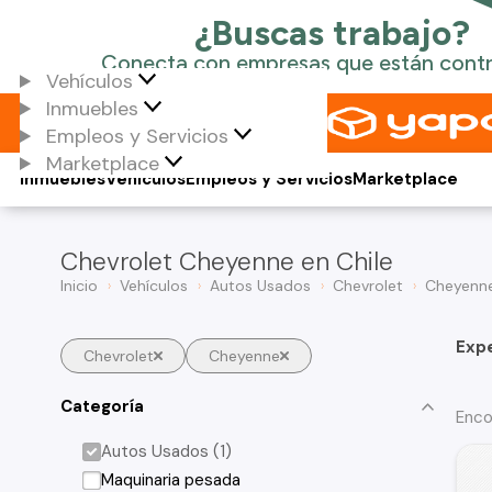
Vehículos
Inmuebles
Empleos y Servicios
Marketplace
Inmuebles
Vehículos
Empleos y Servicios
Marketplace
Chevrolet Cheyenne en Chile
Inicio
Vehículos
Autos Usados
Chevrolet
Cheyenn
Exp
Chevrolet
Cheyenne
Categoría
Enco
Autos Usados (1)
Maquinaria pesada