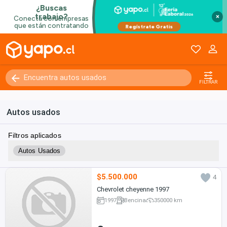
×
Kilómetros
0 - 250000+
FILTRAR
Autos usados
Filtros aplicados
Autos Usados
$5.500.000
4
Chevrolet cheyenne 1997
1997
Bencina
350000 km