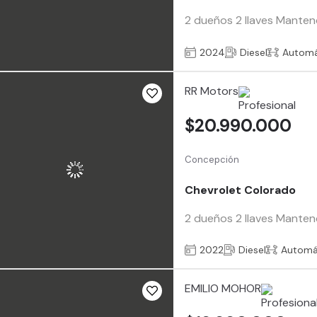
2 dueños 2 llaves Mantenc
2024
Diesel
Automá
RR Motors
$20.990.000
Concepción
Chevrolet Colorado
2 dueños 2 llaves Manten
2022
Diesel
Automá
EMILIO MOHOR