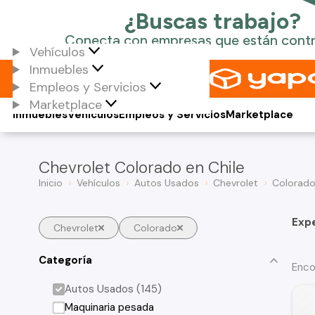
Vehículos
Inmuebles
Empleos y Servicios
Marketplace
Inmuebles
Vehículos
Empleos y Servicios
Marketplace
Chevrolet Colorado en Chile
Inicio
Vehículos
Autos Usados
Chevrolet
Colorad
Exp
Chevrolet
Colorado
Categoría
Enco
Autos Usados (145)
Maquinaria pesada