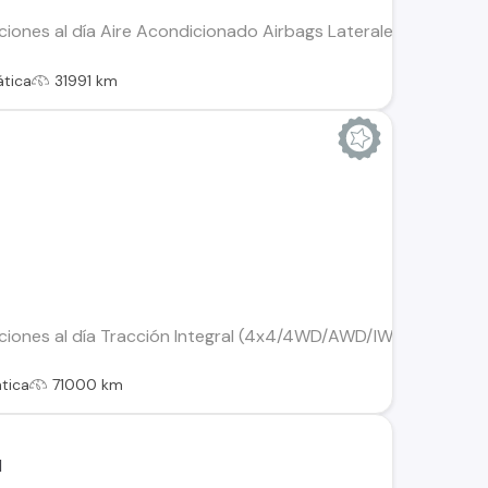
iones al día Aire Acondicionado Airbags Laterales Control de E
tica
31991 km
ciones al día Tracción Integral (4x4/4WD/AWD/IWD) Computado
tica
71000 km