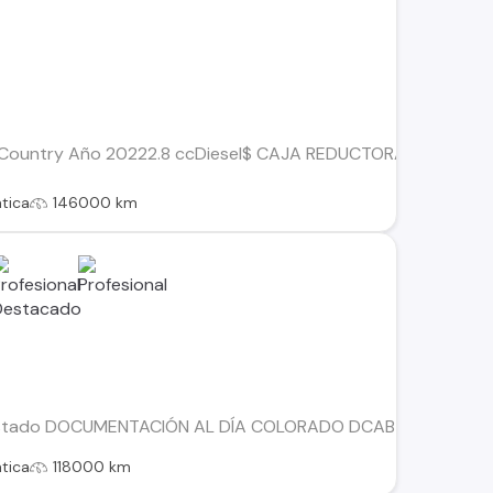
 Country Año 20222.8 ccDiesel$ CAJA REDUCTORA 2H 4H 4LTran
tica
146000 km
Estado DOCUMENTACIÓN AL DÍA COLORADO DCAB 4X4 2.8 AT UNI
tica
118000 km