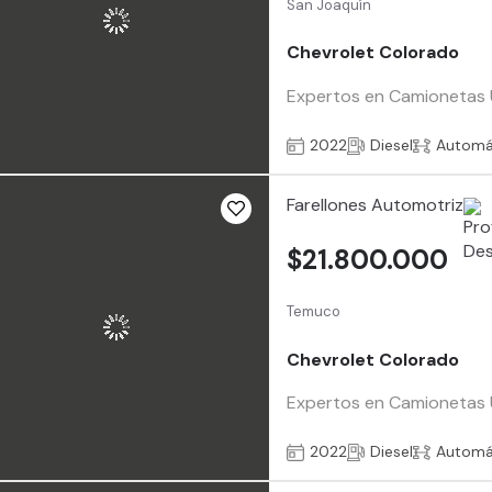
San Joaquín
Chevrolet Colorado
Expertos en Camionetas Us
2022
Diesel
Automá
Farellones Automotriz
$21.800.000
Temuco
Chevrolet Colorado
Expertos en Camionetas Us
2022
Diesel
Automá