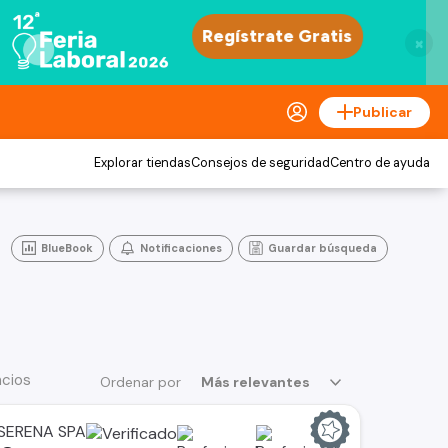
×
Publicar
Explorar tiendas
Consejos de seguridad
Centro de ayuda
BlueBook
Notificaciones
Guardar búsqueda
ncios
Ordenar por
Más relevantes
SERENA SPA