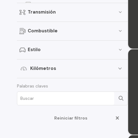
Onix
Transmisión
Spark
D-Max
Combustible
Traverse
S-10
Estilo
Aveo
Montana
Kilómetros
Corsa
Palabras claves
Tahoe
N400
Optra
Reiniciar filtros
Cruze
Spin