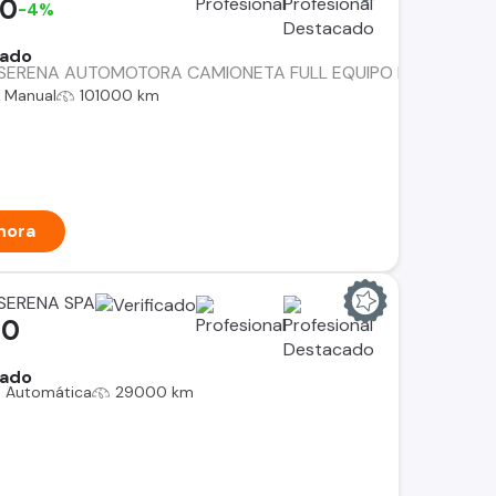
00
-4%
rado
SERENA AUTOMOTORA CAMIONETA FULL EQUIPO MOTOR 2.8 DE
Manual
101000 km
hora
SERENA SPA
00
rado
Automática
29000 km