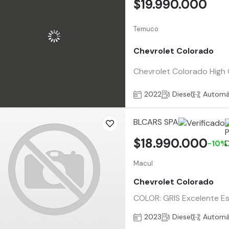
$19.990.000
Temuco
Chevrolet Colorado
Chevrolet Colorado High
2022
Diesel
Automá
BLCARS SPA
$18.990.000
-10%
Macul
Chevrolet Colorado
COLOR: GRIS Excelente 
2023
Diesel
Automá