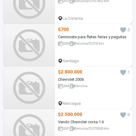
2010
Bencina
167852 km
La Cisterna
$700
2
Camioneta para fletes ferias y peguitas
2000
Bencina
318 km
Santiago
$2.800.000
1
Chevrolet 2006
2006
Bencina
Nancagua
$2.500.000
0
Vendo Chevrolet corsa 1.6
2001
Bencina
270000 km