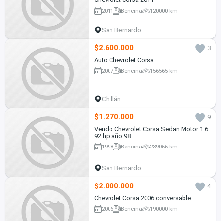
2011
Bencina
120000 km
San Bernardo
$2.600.000
3
Auto Chevrolet Corsa
2007
Bencina
156565 km
Chillán
$1.270.000
9
Vendo Chevrolet Corsa Sedan Motor 1.6
92 hp año 98
1998
Bencina
239055 km
San Bernardo
$2.000.000
4
Chevrolet Corsa 2006 conversable
2006
Bencina
190000 km