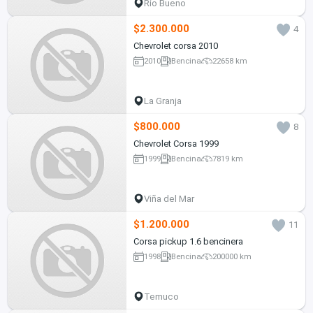
Río Bueno
$2.300.000
4
Chevrolet corsa 2010
2010
Bencina
22658 km
La Granja
$800.000
8
Chevrolet Corsa 1999
1999
Bencina
7819 km
Viña del Mar
$1.200.000
11
Corsa pickup 1.6 bencinera
1998
Bencina
200000 km
Temuco