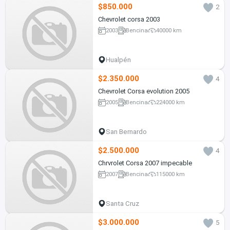
$850.000
2
Chevrolet corsa 2003
2003
Bencina
40000 km
Hualpén
$2.350.000
4
Chevrolet Corsa evolution 2005
2005
Bencina
224000 km
San Bernardo
$2.500.000
4
Chrvrolet Corsa 2007 impecable
2007
Bencina
115000 km
Santa Cruz
$3.000.000
5