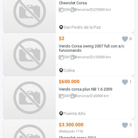
Chevrolet Corsa
2006
Bencina
270000 km
San Pedro de la Paz
$2
8
Vendo Corsa swing 2007 full con a/c
funcionando
2007
Bencina
125000 km
Colina
$600.000
1
Vendo corsa plus NB 1.6 2009
2009
Bencina
20000 km
Puente Alto
$3.300.000
5
(Rebajado 11%)
Chevrolet corsa 2011