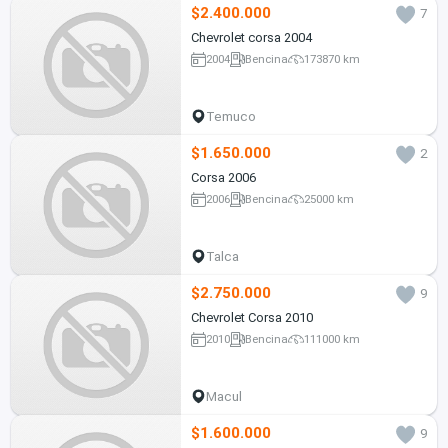
$2.400.000
7
Chevrolet corsa 2004
2004
Bencina
173870 km
Temuco
$1.650.000
2
Corsa 2006
2006
Bencina
25000 km
Talca
$2.750.000
9
Chevrolet Corsa 2010
2010
Bencina
111000 km
Macul
$1.600.000
9