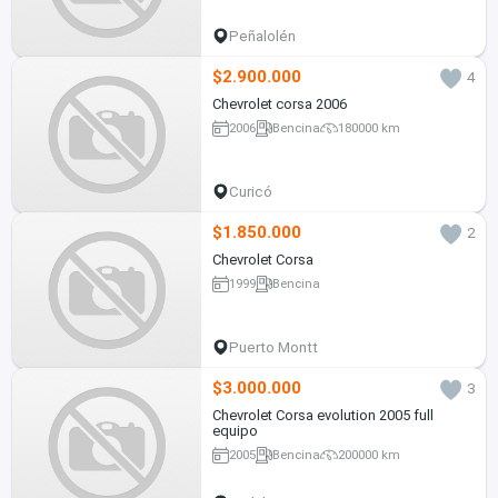
Peñalolén
$2.900.000
4
Chevrolet corsa 2006
2006
Bencina
180000 km
Curicó
$1.850.000
2
Chevrolet Corsa
1999
Bencina
Puerto Montt
$3.000.000
3
Chevrolet Corsa evolution 2005 full
equipo
2005
Bencina
200000 km