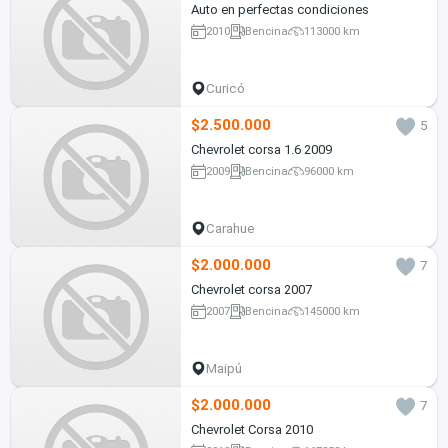
Auto en perfectas condiciones
2010
Bencina
113000 km
Curicó
$2.500.000
5
Chevrolet corsa 1.6 2009
2009
Bencina
96000 km
Carahue
$2.000.000
7
Chevrolet corsa 2007
2007
Bencina
145000 km
Maipú
$2.000.000
7
Chevrolet Corsa 2010