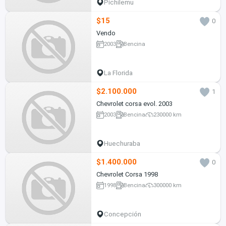
Pichilemu
$15
0
Vendo
2003
Bencina
La Florida
$2.100.000
1
Chevrolet corsa evol. 2003
2003
Bencina
230000 km
Huechuraba
$1.400.000
0
Chevrolet Corsa 1998
1998
Bencina
300000 km
Concepción