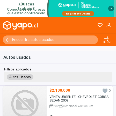
×
FILTRAR
Autos usados
Filtros aplicados
Autos Usados
$2.100.000
0
VENTA URGENTE - CHEVROLET CORSA
SEDAN 2009
2009
Bencina
205000 km