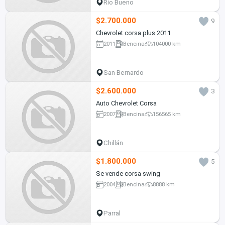
Río Bueno
$2.700.000
9
Chevrolet corsa plus 2011
2011
Bencina
104000 km
San Bernardo
$2.600.000
3
Auto Chevrolet Corsa
2007
Bencina
156565 km
Chillán
$1.800.000
5
Se vende corsa swing
2004
Bencina
8888 km
Parral