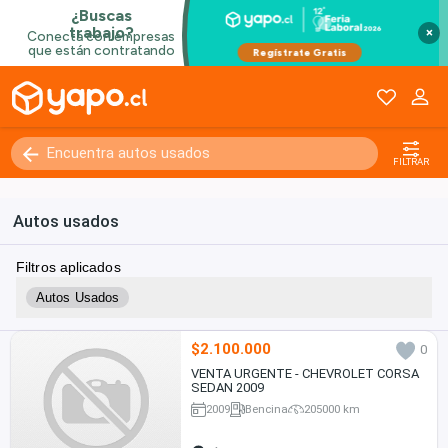
×
FILTRAR
Autos usados
Filtros aplicados
Autos Usados
$2.100.000
0
VENTA URGENTE - CHEVROLET CORSA
SEDAN 2009
2009
Bencina
205000 km