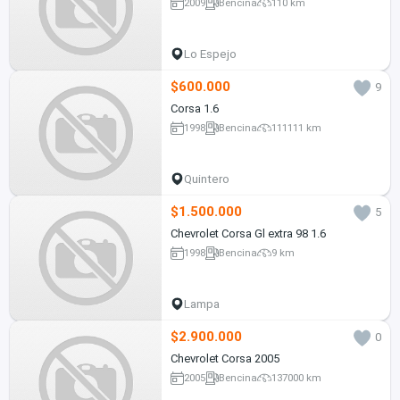
2009
Bencina
110 km
Lo Espejo
$600.000
9
Corsa 1.6
1998
Bencina
111111 km
Quintero
$1.500.000
5
Chevrolet Corsa Gl extra 98 1.6
1998
Bencina
9 km
Lampa
$2.900.000
0
Chevrolet Corsa 2005
2005
Bencina
137000 km