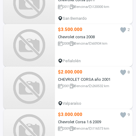
2011
Bencina
120000 km
San Bernardo
$3.500.000
2
Chevrolet corsa 2008
2008
Bencina
60934 km
Peñalolén
$2.000.000
8
CHEVROLET CORSA año 2001
2001
Bencina
260532 km
Valparaíso
$3.000.000
9
Chevrolet Corsa 1.6 2009
2009
Bencina
116573 km