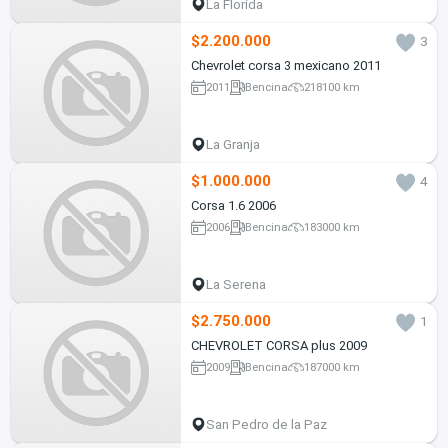
La Florida
$2.200.000
3
Chevrolet corsa 3 mexicano 2011
2011
Bencina
218100 km
La Granja
$1.000.000
4
Corsa 1.6 2006
2006
Bencina
183000 km
La Serena
$2.750.000
1
CHEVROLET CORSA plus 2009
2009
Bencina
187000 km
San Pedro de la Paz