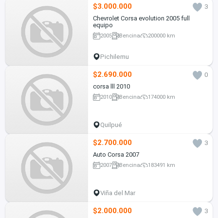
$3.000.000
3
Chevrolet Corsa evolution 2005 full
equipo
2005
Bencina
200000 km
Pichilemu
$2.690.000
0
corsa lll 2010
2010
Bencina
174000 km
Quilpué
$2.700.000
3
Auto Corsa 2007
2007
Bencina
183491 km
Viña del Mar
$2.000.000
3