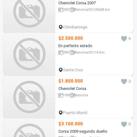
Chevrolet Corsa 2007
2007
Bencina
125608 km
Chimbarongo
$2.500.000
6
En perfecto estado
2007
Bencina
116 km
Santa Cruz
$1.850.000
2
Chevrolet Corsa
1999
Bencina
Puerto Montt
$3.100.000
0
Corsa 2009 segundo dueño