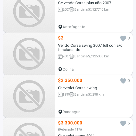
Se vende Corsa plus año 2007
2007
Bencina
127740 km
Antofagasta
$2
8
Vendo Corsa swing 2007 full con a/c
funcionando
2007
Bencina
125000 km
Colina
$2.350.000
0
Chevrolet Corsa swing
1999
Bencina
298 km
Rancagua
$3.300.000
5
(Rebajado 11%)
Chevrolet corsa 2011