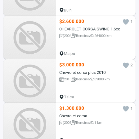
Buin
$2.600.000
1
CHEVROLET CORSA SWING 1.6cc
2004
Bencina
264000 km
Maipú
$3.000.000
2
Chevrolet corsa plus 2010
2010
Bencina
89000 km
Talca
$1.300.000
1
Chevrolet corsa
2003
Bencina
1 km