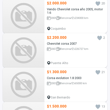
$2.000.000
20
Vendo Chevrolet corsa año 2005, motor
1.6
2005
Bencina
234000 km
Coquimbo
$2.200.000
2
Chevrolet corsa 2007
2007
Bencina
226727 km
Puente Alto
$1.300.000
21
Corsa evolution 1.8 2003
2003
Bencina
65000 km
San Bernardo
$1.500.000
13