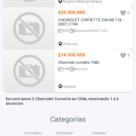
Región Metropolitana
$55.000.000
0
CHEVROLET CORVETTE Z06 NB 7.0L -
2007 | 2749
2007
Bencina
40371 km
Vitacura
$14.000.000
8
Chevrolet corvette 1980
1980
Bencina
Iquique
Encontramos 3 Chevrolet Corvette en Chile, mostrando 1 a 3
anuncios
Categorías
Inmuebles
Educación
Deportes