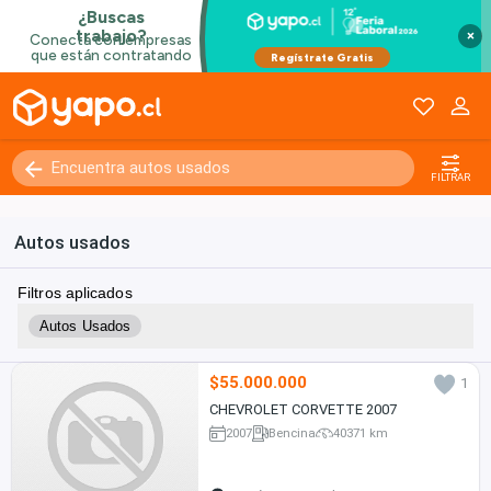
×
FILTRAR
Autos usados
Filtros aplicados
Autos Usados
$55.000.000
1
CHEVROLET CORVETTE 2007
2007
Bencina
40371 km