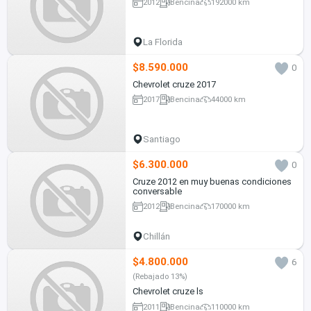
2012
Bencina
192000 km
La Florida
$8.590.000
0
Chevrolet cruze 2017
2017
Bencina
44000 km
Santiago
$6.300.000
0
Cruze 2012 en muy buenas condiciones
conversable
2012
Bencina
170000 km
Chillán
$4.800.000
6
(Rebajado 13%)
Chevrolet cruze ls
2011
Bencina
110000 km