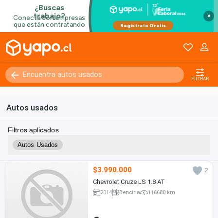
×
FILTRAR
Autos usados
Filtros aplicados
Autos Usados
$3.990.000
2
Chevrolet Cruze LS 1.8 AT
2014
Bencina
116680 km