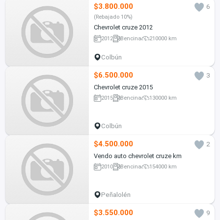
$3.800.000
6
(Rebajado 10%)
Chevrolet cruze 2012
2012
Bencina
210000 km
Colbún
$6.500.000
3
Chevrolet cruze 2015
2015
Bencina
130000 km
Colbún
$4.500.000
2
Vendo auto chevrolet cruze km
2010
Bencina
154000 km
Peñalolén
$3.550.000
9