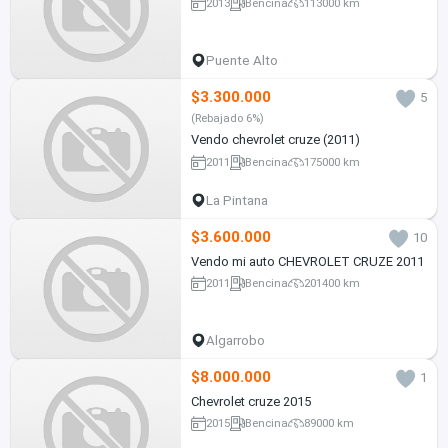
2013
Bencina
113000 km
Puente Alto
$3.300.000
5
(Rebajado 6%)
Vendo chevrolet cruze (2011)
2011
Bencina
175000 km
La Pintana
$3.600.000
10
Vendo mi auto CHEVROLET CRUZE 2011
2011
Bencina
201400 km
Algarrobo
$8.000.000
1
Chevrolet cruze 2015
2015
Bencina
89000 km