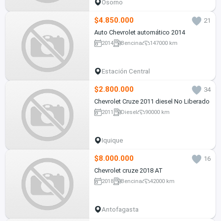
Osorno
$4.850.000
21
Auto Chevrolet automático 2014
2014
Bencina
147000 km
Estación Central
$2.800.000
34
Chevrolet Cruze 2011 diesel No Liberado
2011
Diesel
90000 km
Iquique
$8.000.000
16
Chevrolet cruze 2018 AT
2018
Bencina
42000 km
Antofagasta