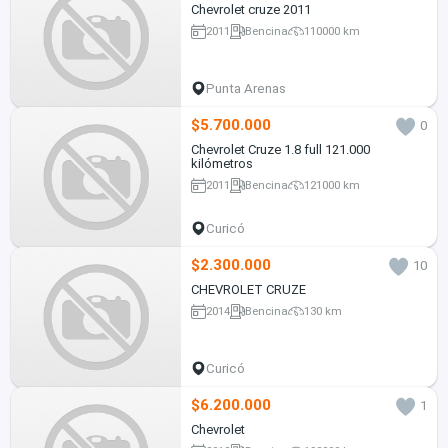
Chevrolet cruze 2011
2011
Bencina
110000 km
Punta Arenas
$5.700.000
0
Chevrolet Cruze 1.8 full 121.000
kilómetros
2011
Bencina
121000 km
Curicó
$2.300.000
10
CHEVROLET CRUZE
2014
Bencina
130 km
Curicó
$6.200.000
1
Chevrolet