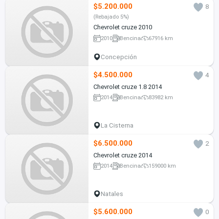
$5.200.000
8
(Rebajado 5%)
Chevrolet cruze 2010
2010
Bencina
67916 km
Concepción
$4.500.000
4
Chevrolet cruze 1.8 2014
2014
Bencina
83982 km
La Cisterna
$6.500.000
2
Chevrolet cruze 2014
2014
Bencina
159000 km
Natales
$5.600.000
0