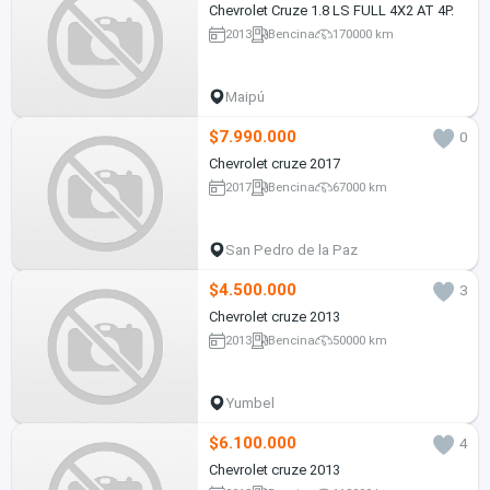
Chevrolet Cruze 1.8 LS FULL 4X2 AT 4P.
2013
Bencina
170000 km
Maipú
$7.990.000
0
Chevrolet cruze 2017
2017
Bencina
67000 km
San Pedro de la Paz
$4.500.000
3
Chevrolet cruze 2013
2013
Bencina
50000 km
Yumbel
$6.100.000
4
Chevrolet cruze 2013