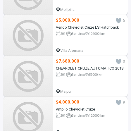
Melipilla
$5.000.000
5
Vendo Chevrolet Cruze LS Hatchback
2013
Bencina
104000 km
Villa Alemana
$7.680.000
0
CHEVROLET CRUZE AUTOMATICO 2018
2018
Bencina
59000 km
Maipú
$4.000.000
9
Amplio Chevrolet Cruze
2010
Bencina
120000 km