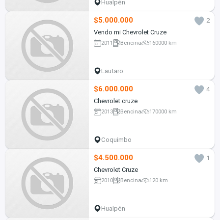
Hualpén
$5.000.000
2
Vendo mi Chevrolet Cruze
2011
Bencina
160000 km
Lautaro
$6.000.000
4
Chevrolet cruze
2013
Bencina
170000 km
Coquimbo
$4.500.000
1
Chevrolet Cruze
2010
Bencina
120 km
Hualpén