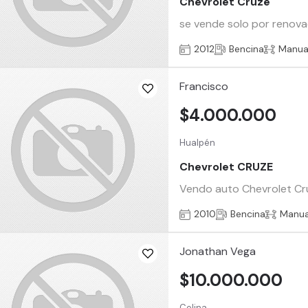
Chevrolet Cruze
se vende solo por renovac
2012
Bencina
Manua
Francisco
$4.000.000
Hualpén
Chevrolet CRUZE
Vendo auto Chevrolet Cruze
2010
Bencina
Manua
Jonathan Vega
$10.000.000
Colina