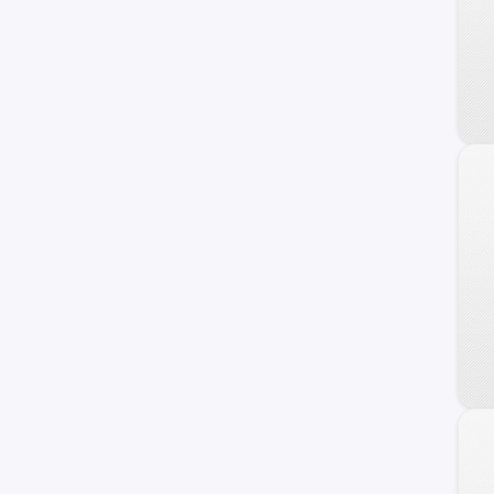
C-10
Blazer
Camaro
Equinox
Prisma
Suburban
Sonic
TrailBlazer
C/K 1500 Series
Orlando
Vivant
Apache-10
Cavalier