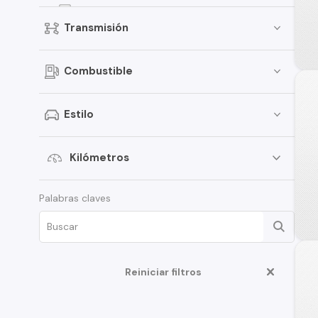
Groove
Transmisión
Onix
Spark
Combustible
D-Max
Traverse
Estilo
S-10
Aveo
Kilómetros
Montana
Palabras claves
Corsa
Tahoe
N400
Reiniciar filtros
Optra
Spin