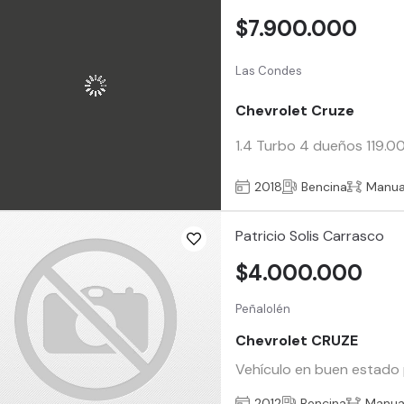
$7.900.000
Las Condes
Chevrolet Cruze
1.4 Turbo 4 dueños 119.0
2018
Bencina
Manua
Patricio Solis Carrasco
$4.000.000
Peñalolén
Chevrolet CRUZE
Vehículo en buen estado p
2012
Bencina
Manua