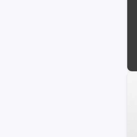
Trailblazer
Uplander