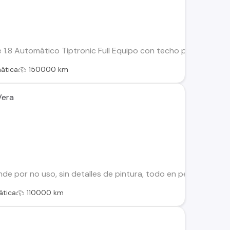
1.8 Automático Tiptronic Full Equipo con techo panorámico. S
ática
150000 km
Vera
vende por no uso, sin detalles de pintura, todo en perfecto
tica
110000 km