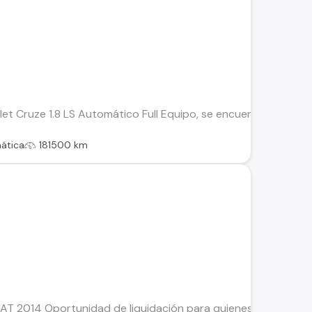
et Cruze 1.8 LS Automático Full Equipo, se encuentra en excel
ática
181500 km
T 2014 Oportunidad de liquidación para quienes buscan un veh