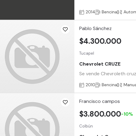
2014
Bencina
Autom
Pablo Sánchez
$4.300.000
Tucapel
Chevrolet CRUZE
Se vende Chevroleth cruze
2010
Bencina
Manua
Francisco campos
$3.800.000
-10%
Colbún