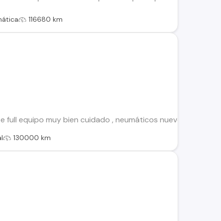
ática
116680 km
 full equipo muy bien cuidado , neumáticos nuevos alza vidrio
l
130000 km