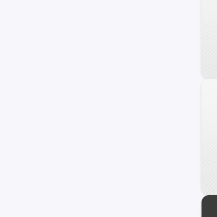
Cobalt
N300
Onix Turbo
Corvette
Silverado 1500
Astro
C/K 2500 Series
Chevette
Classic
Monte Carlo
Nova
Prizm
Tahoe Hybrid
TrailBlazer EXT