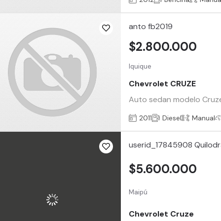
anto fb2019
$2.800.000
Iquique
Chevrolet CRUZE
Auto sedan modelo Cruze 
2011
Diesel
Manual
userid_17845908 Quilod
$5.600.000
Maipú
Chevrolet Cruze