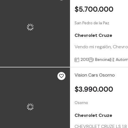
$5.700.000
San Pedro de la Paz
Chevrolet Cruze
Vendo mi regalón, Chevrol
2013
Bencina
Autom
Vision Cars Osorno
$3.990.000
Osorno
Chevrolet Cruze
CHEVROLET CRUZE LS 1.8 A