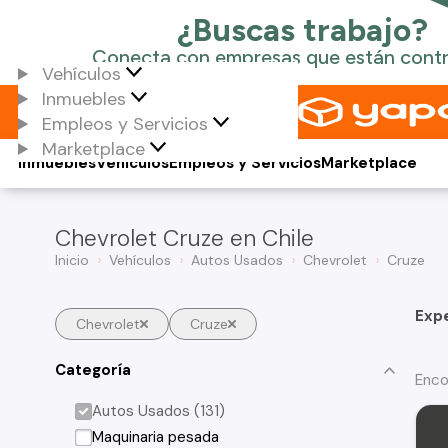
Vehículos
Inmuebles
Empleos y Servicios
Marketplace
Inmuebles
Vehículos
Empleos y Servicios
Marketplace
Chevrolet Cruze en Chile
Inicio
Vehículos
Autos Usados
Chevrolet
Cruze
Exp
Chevrolet
Cruze
Categoría
Enco
Autos Usados (131)
Maquinaria pesada