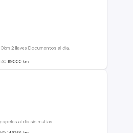
00km 2 llaves Documentos al día.
l
119000 km
apeles al día sin multas
l
149765 km