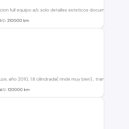
ion full equipo a/c solo detalles esteticos documentacion al
l
210000 km
, año 2010, 1.8 cilindrada( rinde muy bien) , transmisión mecán
l
120000 km