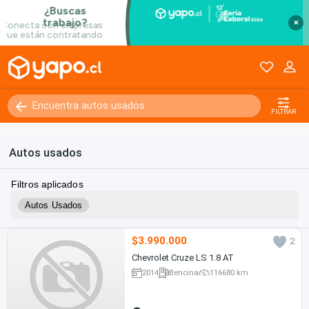
×
FILTRAR
Autos usados
Filtros aplicados
Autos Usados
$3.990.000
2
Chevrolet Cruze LS 1.8 AT
2014
Bencina
116680 km