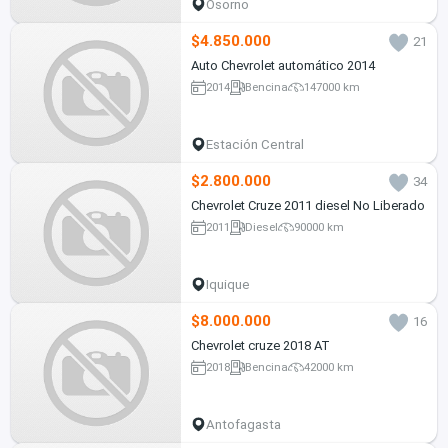
Osorno
$4.850.000
21
Auto Chevrolet automático 2014
2014
Bencina
147000 km
Estación Central
$2.800.000
34
Chevrolet Cruze 2011 diesel No Liberado
2011
Diesel
90000 km
Iquique
$8.000.000
16
Chevrolet cruze 2018 AT
2018
Bencina
42000 km
Antofagasta