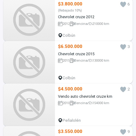
$3.800.000
6
(Rebajado 10%)
Chevrolet cruze 2012
2012
Bencina
210000 km
Colbún
$6.500.000
3
Chevrolet cruze 2015
2015
Bencina
130000 km
Colbún
$4.500.000
2
Vendo auto chevrolet cruze km
2010
Bencina
154000 km
Peñalolén
$3.550.000
9