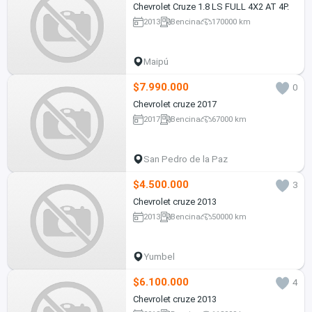
Chevrolet Cruze 1.8 LS FULL 4X2 AT 4P.
2013
Bencina
170000 km
Maipú
$7.990.000
0
Chevrolet cruze 2017
2017
Bencina
67000 km
San Pedro de la Paz
$4.500.000
3
Chevrolet cruze 2013
2013
Bencina
50000 km
Yumbel
$6.100.000
4
Chevrolet cruze 2013