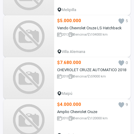
Melipilla
$5.000.000
5
Vendo Chevrolet Cruze LS Hatchback
2013
Bencina
104000 km
Villa Alemana
$7.680.000
0
CHEVROLET CRUZE AUTOMATICO 2018
2018
Bencina
59000 km
Maipú
$4.000.000
9
Amplio Chevrolet Cruze
2010
Bencina
120000 km