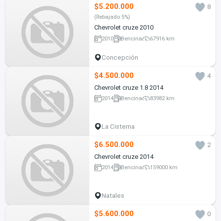
$5.200.000
8
(Rebajado 5%)
Chevrolet cruze 2010
2010
Bencina
67916 km
Concepción
$4.500.000
4
Chevrolet cruze 1.8 2014
2014
Bencina
83982 km
La Cisterna
$6.500.000
2
Chevrolet cruze 2014
2014
Bencina
159000 km
Natales
$5.600.000
0