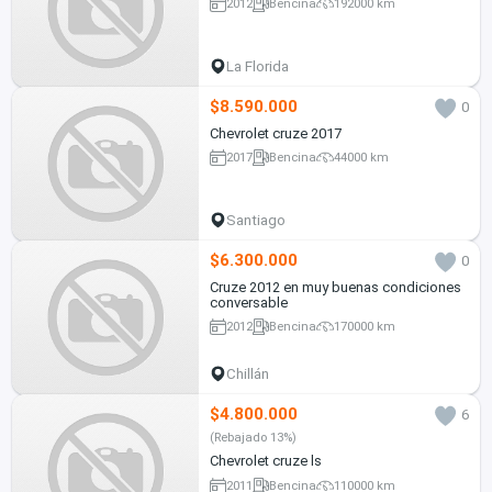
2012
Bencina
192000 km
La Florida
$8.590.000
0
Chevrolet cruze 2017
2017
Bencina
44000 km
Santiago
$6.300.000
0
Cruze 2012 en muy buenas condiciones
conversable
2012
Bencina
170000 km
Chillán
$4.800.000
6
(Rebajado 13%)
Chevrolet cruze ls
2011
Bencina
110000 km