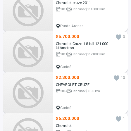
Chevrolet cruze 2011
2011
Bencina
110000 km
Punta Arenas
$5.700.000
0
Chevrolet Cruze 1.8 full 121.000
kilómetros
2011
Bencina
121000 km
Curicó
$2.300.000
10
CHEVROLET CRUZE
2014
Bencina
130 km
Curicó
$6.200.000
1
Chevrolet