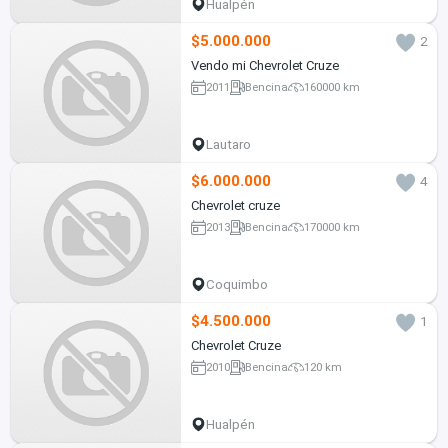
Hualpén
$5.000.000
2
Vendo mi Chevrolet Cruze
2011
Bencina
160000 km
Lautaro
$6.000.000
4
Chevrolet cruze
2013
Bencina
170000 km
Coquimbo
$4.500.000
1
Chevrolet Cruze
2010
Bencina
120 km
Hualpén