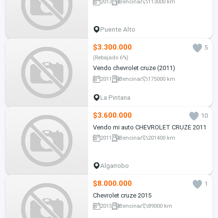
2013
Bencina
113000 km
Puente Alto
$3.300.000
5
(Rebajado 6%)
Vendo chevrolet cruze (2011)
2011
Bencina
175000 km
La Pintana
$3.600.000
10
Vendo mi auto CHEVROLET CRUZE 2011
2011
Bencina
201400 km
Algarrobo
$8.000.000
1
Chevrolet cruze 2015
2015
Bencina
89000 km