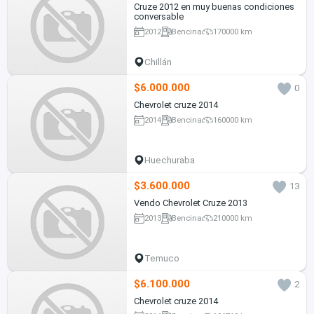
Cruze 2012 en muy buenas condiciones
conversable
2012
Bencina
170000 km
Chillán
$6.000.000
0
Chevrolet cruze 2014
2014
Bencina
160000 km
Huechuraba
$3.600.000
13
Vendo Chevrolet Cruze 2013
2013
Bencina
210000 km
Temuco
$6.100.000
2
Chevrolet cruze 2014