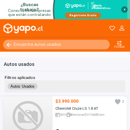
×
FILTRAR
Autos usados
Filtros aplicados
Autos Usados
$3.990.000
2
Chevrolet Cruze LS 1.8 AT
2014
Bencina
116680 km