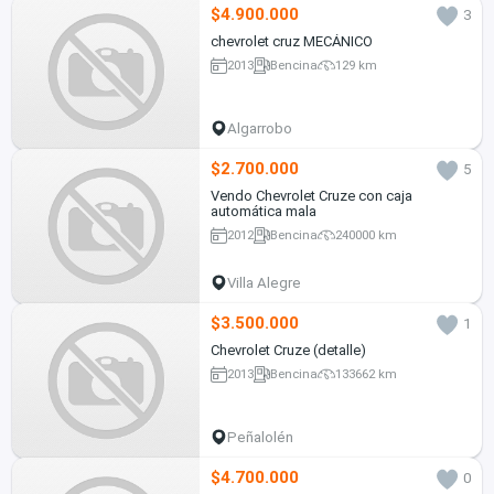
$4.900.000
3
chevrolet cruz MECÁNICO
2013
Bencina
129 km
Algarrobo
$2.700.000
5
Vendo Chevrolet Cruze con caja
automática mala
2012
Bencina
240000 km
Villa Alegre
$3.500.000
1
Chevrolet Cruze (detalle)
2013
Bencina
133662 km
Peñalolén
$4.700.000
0