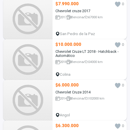
$7.990.000
0
Chevrolet cruze 2017
2017
Bencina
67000 km
San Pedro de la Paz
$10.000.000
0
Chevrolet Cruze LT 2018 - Hatchback -
Automático
2018
Bencina
54000 km
Colina
$6.000.000
0
Chevrolet Cruze 2014
2014
Bencina
102000 km
Angol
$6.300.000
0