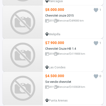
Rancagua
$8.000.000
1
Chevrolet cruze 2015
2015
Bencina
89000 km
Melipilla
$7.900.000
1
Chevrolet Cruze HB 1.4
2018
Bencina
119000 km
Las Condes
$4.500.000
0
Se vende chevrolet
2011
Bencina
103028 km
Punta Arenas