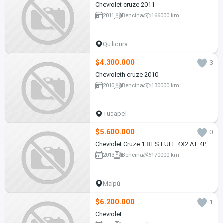
Chevrolet cruze 2011
2011
Bencina
166000 km
Quilicura
$4.300.000
3
Chevroleth cruze 2010
2010
Bencina
130000 km
Tucapel
$5.600.000
0
Chevrolet Cruze 1.8 LS FULL 4X2 AT 4P.
2013
Bencina
170000 km
Maipú
$6.200.000
1
Chevrolet