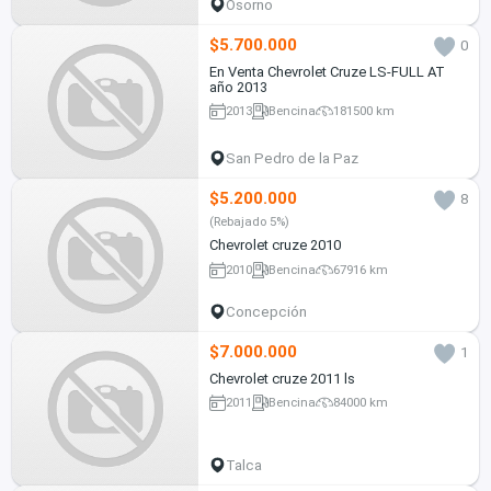
Osorno
$5.700.000
0
En Venta Chevrolet Cruze LS-FULL AT
año 2013
2013
Bencina
181500 km
San Pedro de la Paz
$5.200.000
8
(Rebajado 5%)
Chevrolet cruze 2010
2010
Bencina
67916 km
Concepción
$7.000.000
1
Chevrolet cruze 2011 ls
2011
Bencina
84000 km
Talca