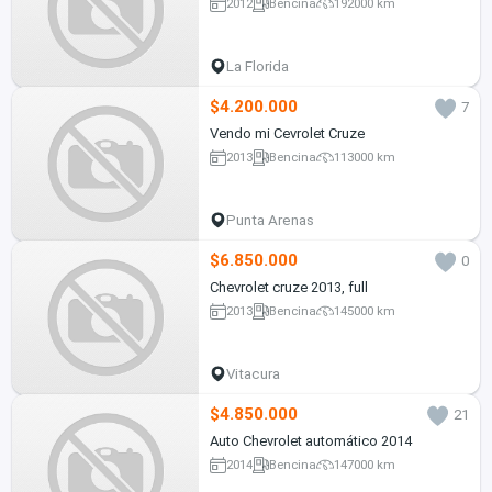
2012
Bencina
192000 km
La Florida
$4.200.000
7
Vendo mi Cevrolet Cruze
2013
Bencina
113000 km
Punta Arenas
$6.850.000
0
Chevrolet cruze 2013, full
2013
Bencina
145000 km
Vitacura
$4.850.000
21
Auto Chevrolet automático 2014
2014
Bencina
147000 km