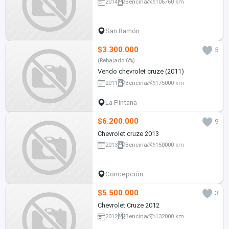
2014
Bencina
106760 km
San Ramón
$3.300.000
5
(Rebajado 6%)
Vendo chevrolet cruze (2011)
2011
Bencina
175000 km
La Pintana
$6.200.000
9
Chevrolet cruze 2013
2013
Bencina
150000 km
Concepción
$5.500.000
3
Chevrolet Cruze 2012
2012
Bencina
132000 km