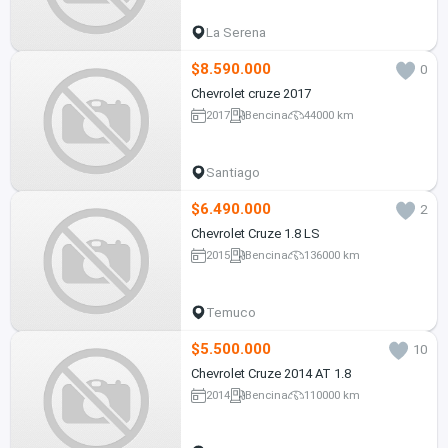
La Serena
$8.590.000
0
Chevrolet cruze 2017
2017
Bencina
44000 km
Santiago
$6.490.000
2
Chevrolet Cruze 1.8 LS
2015
Bencina
136000 km
Temuco
$5.500.000
10
Chevrolet Cruze 2014 AT 1.8
2014
Bencina
110000 km