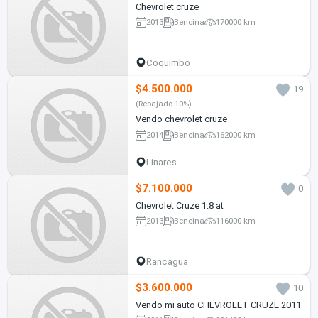
Chevrolet cruze
2013
Bencina
170000 km
Coquimbo
$4.500.000
19
(Rebajado 10%)
Vendo chevrolet cruze
2014
Bencina
162000 km
Linares
$7.100.000
0
Chevrolet Cruze 1.8 at
2013
Bencina
116000 km
Rancagua
$3.600.000
10
Vendo mi auto CHEVROLET CRUZE 2011