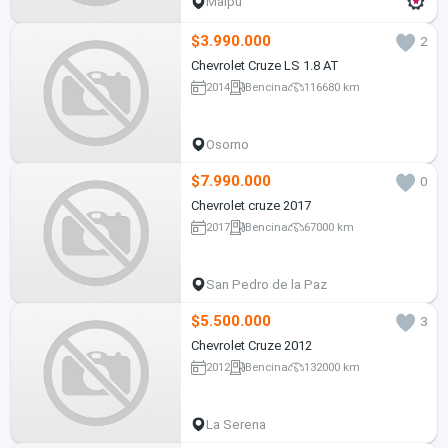
Maipú
$3.990.000
2
Chevrolet Cruze LS 1.8 AT
2014
Bencina
116680 km
Osorno
$7.990.000
0
Chevrolet cruze 2017
2017
Bencina
67000 km
San Pedro de la Paz
$5.500.000
3
Chevrolet Cruze 2012
2012
Bencina
132000 km
La Serena