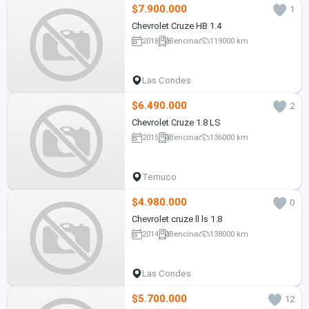
$7.900.000
1
Chevrolet Cruze HB 1.4
2018
Bencina
119000 km
Las Condes
$6.490.000
2
Chevrolet Cruze 1.8 LS
2015
Bencina
136000 km
Temuco
$4.980.000
0
Chevrolet cruze ll ls 1.8
2014
Bencina
138000 km
Las Condes
$5.700.000
12