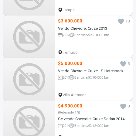
Lampa
$3.600.000
13
Vendo Chevrolet Cruze 2013
2013
Bencina
210000 km
Temuco
$5.000.000
5
Vendo Chevrolet Cruze LS Hatchback
2013
Bencina
104000 km
Villa Alemana
$4.900.000
0
(Rebajado 1%)
Se vende Chevrolet Cruze Sedán 2014
2014
Bencina
124000 km