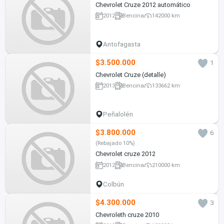
Chevrolet Cruze 2012 automático
2012
Bencina
142000 km
Antofagasta
$3.500.000
1
Chevrolet Cruze (detalle)
2013
Bencina
133662 km
Peñalolén
$3.800.000
6
(Rebajado 10%)
Chevrolet cruze 2012
2012
Bencina
210000 km
Colbún
$4.300.000
3
Chevroleth cruze 2010