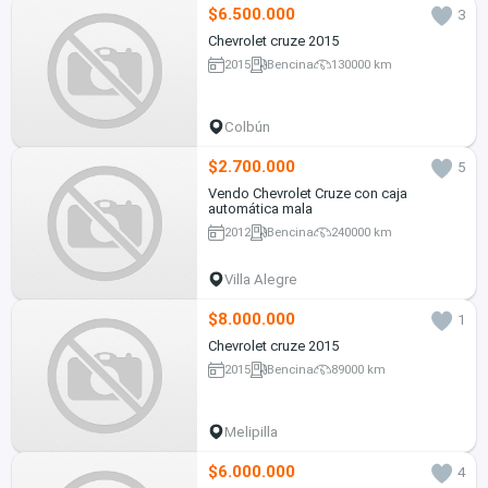
$6.500.000
3
Chevrolet cruze 2015
2015
Bencina
130000 km
Colbún
$2.700.000
5
Vendo Chevrolet Cruze con caja
automática mala
2012
Bencina
240000 km
Villa Alegre
$8.000.000
1
Chevrolet cruze 2015
2015
Bencina
89000 km
Melipilla
$6.000.000
4