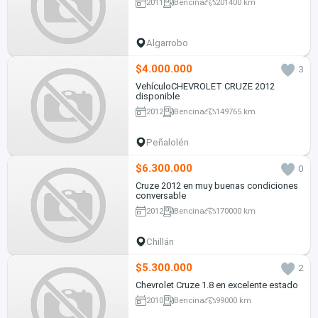
2011
Bencina
201400 km
Algarrobo
$4.000.000
3
VehículoCHEVROLET CRUZE 2012
disponible
2012
Bencina
149765 km
Peñalolén
$6.300.000
0
Cruze 2012 en muy buenas condiciones
conversable
2012
Bencina
170000 km
Chillán
$5.300.000
2
Chevrolet Cruze 1.8 en excelente estado
2010
Bencina
99000 km