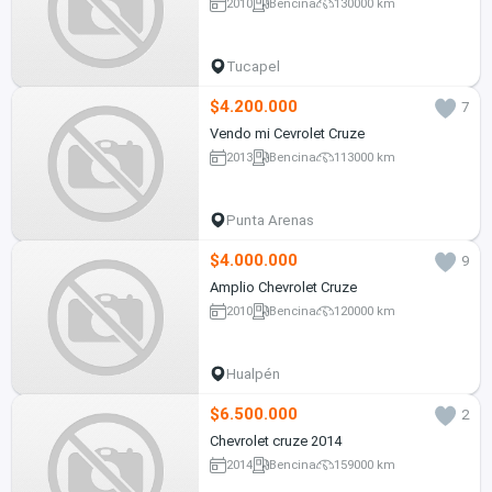
2010
Bencina
130000 km
Tucapel
$4.200.000
7
Vendo mi Cevrolet Cruze
2013
Bencina
113000 km
Punta Arenas
$4.000.000
9
Amplio Chevrolet Cruze
2010
Bencina
120000 km
Hualpén
$6.500.000
2
Chevrolet cruze 2014
2014
Bencina
159000 km