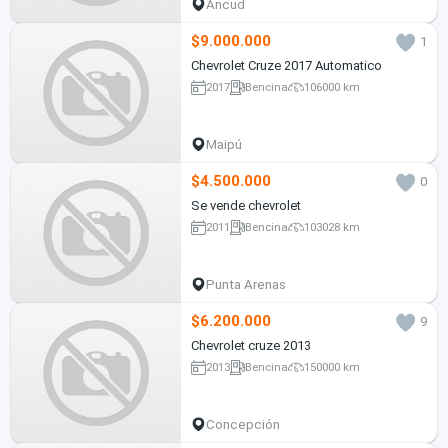
Ancud
$9.000.000
1
Chevrolet Cruze 2017 Automatico
2017
Bencina
106000 km
Maipú
$4.500.000
0
Se vende chevrolet
2011
Bencina
103028 km
Punta Arenas
$6.200.000
9
Chevrolet cruze 2013
2013
Bencina
150000 km
Concepción