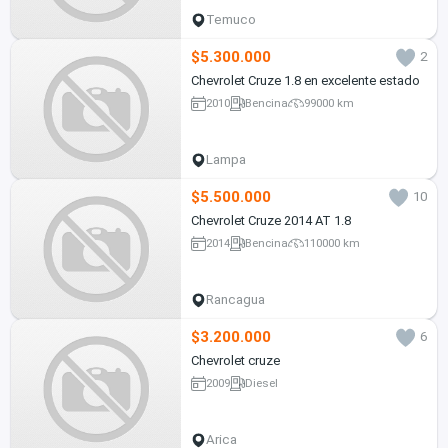
Temuco
$5.300.000
2
Chevrolet Cruze 1.8 en excelente estado
2010
Bencina
99000 km
Lampa
$5.500.000
10
Chevrolet Cruze 2014 AT 1.8
2014
Bencina
110000 km
Rancagua
$3.200.000
6
Chevrolet cruze
2009
Diesel
Arica