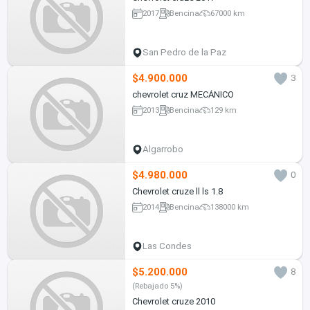
2017
Bencina
67000 km
San Pedro de la Paz
$4.900.000
3
chevrolet cruz MECÁNICO
2013
Bencina
129 km
Algarrobo
$4.980.000
0
Chevrolet cruze ll ls 1.8
2014
Bencina
138000 km
Las Condes
$5.200.000
8
(Rebajado 5%)
Chevrolet cruze 2010