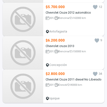
$5.700.000
12
Chevrolet Cruze 2012 automático
2012
Bencina
142000 km
Antofagasta
$6.200.000
9
Chevrolet cruze 2013
2013
Bencina
150000 km
Concepción
$2.800.000
34
Chevrolet Cruze 2011 diesel No Liberado
2011
Diesel
90000 km
Iquique