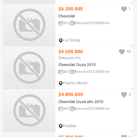
$6.200.000
1
Chevrolet
2012
Bencina
192000 km
La Florida
$5.500.000
10
(Rebajado 5%)
Chevrolet Cruze 2015
2015
Bencina
125000 km
Puerto Montt
$4.800.000
3
Chevrolet Cruze año 2010
2014
Bencina
139000 km
Frutillar