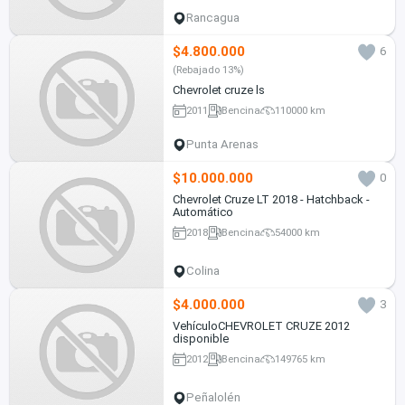
Rancagua
$4.800.000
6
(Rebajado 13%)
Chevrolet cruze ls
2011
Bencina
110000 km
Punta Arenas
$10.000.000
0
Chevrolet Cruze LT 2018 - Hatchback -
Automático
2018
Bencina
54000 km
Colina
$4.000.000
3
VehículoCHEVROLET CRUZE 2012
disponible
2012
Bencina
149765 km
Peñalolén