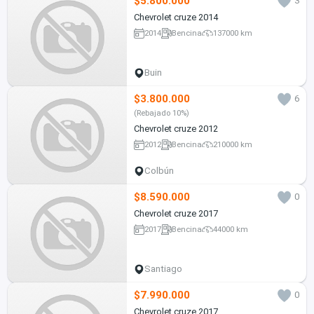
$5.800.000
3
Chevrolet cruze 2014
2014
Bencina
137000 km
Buin
$3.800.000
6
(Rebajado 10%)
Chevrolet cruze 2012
2012
Bencina
210000 km
Colbún
$8.590.000
0
Chevrolet cruze 2017
2017
Bencina
44000 km
Santiago
$7.990.000
0
Chevrolet cruze 2017