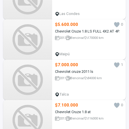
Las Condes
$5.600.000
0
Chevrolet Cruze 1.8 LS FULL 4X2 AT 4P.
2013
Bencina
170000 km
Maipú
$7.000.000
1
Chevrolet cruze 2011 ls
2011
Bencina
84000 km
Talca
$7.100.000
0
Chevrolet Cruze 1.8 at
2013
Bencina
116000 km