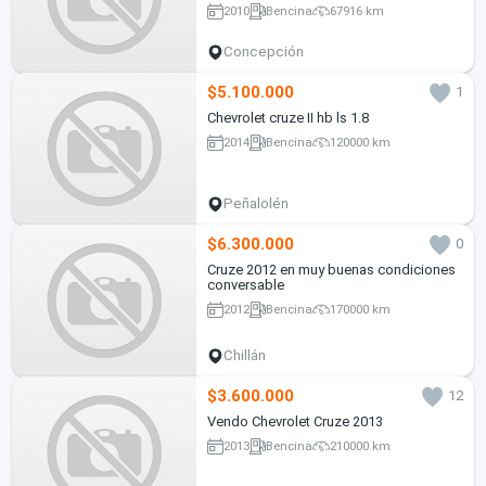
2010
Bencina
67916 km
Concepción
$5.100.000
1
Chevrolet cruze II hb ls 1.8
2014
Bencina
120000 km
Peñalolén
$6.300.000
0
Cruze 2012 en muy buenas condiciones
conversable
2012
Bencina
170000 km
Chillán
$3.600.000
12
Vendo Chevrolet Cruze 2013
2013
Bencina
210000 km