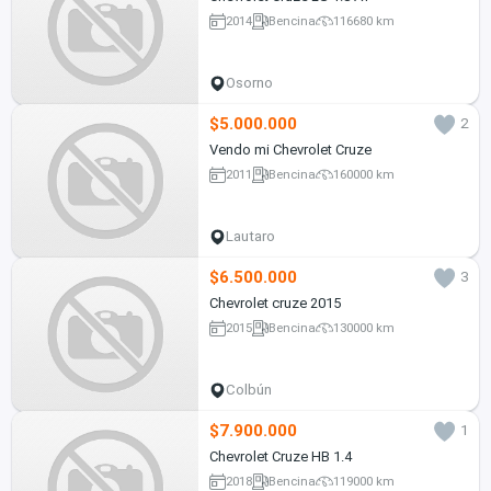
2014
Bencina
116680 km
Osorno
$5.000.000
2
Vendo mi Chevrolet Cruze
2011
Bencina
160000 km
Lautaro
$6.500.000
3
Chevrolet cruze 2015
2015
Bencina
130000 km
Colbún
$7.900.000
1
Chevrolet Cruze HB 1.4
2018
Bencina
119000 km