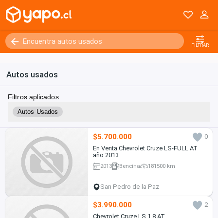
FILTRAR
Autos usados
Filtros aplicados
Autos Usados
$5.700.000
0
En Venta Chevrolet Cruze LS-FULL AT
año 2013
2013
Bencina
181500 km
San Pedro de la Paz
$3.990.000
2
Chevrolet Cruze LS 1.8 AT