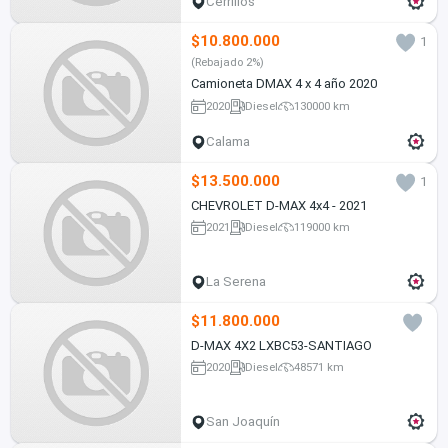
Cerrillos
$10.800.000
1
(Rebajado 2%)
Camioneta DMAX 4 x 4 año 2020
2020
Diesel
130000 km
Calama
$13.500.000
1
CHEVROLET D-MAX 4x4 - 2021
2021
Diesel
119000 km
La Serena
$11.800.000
D-MAX 4X2 LXBC53-SANTIAGO
2020
Diesel
48571 km
San Joaquín