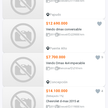
2018
Diesel
111000 km
Papudo
$12.690.000
Vendo dmax conversable
2019
Diesel
229000 km
Puente Alto
$7.700.000
9
Vendo Dmax 4x4 impecable
2012
Bencina
218 km
Concepción
$14.100.000
4
(Rebajado 1%)
Chevrolet d-max 2015 at
2015
Diesel
119000 km