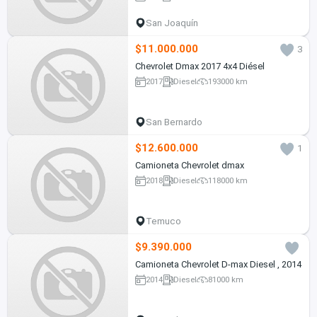
San Joaquín
$11.000.000
3
Chevrolet Dmax 2017 4x4 Diésel
2017
Diesel
193000 km
San Bernardo
$12.600.000
1
Camioneta Chevrolet dmax
2018
Diesel
118000 km
Temuco
$9.390.000
Camioneta Chevrolet D-max Diesel , 2014
2014
Diesel
81000 km