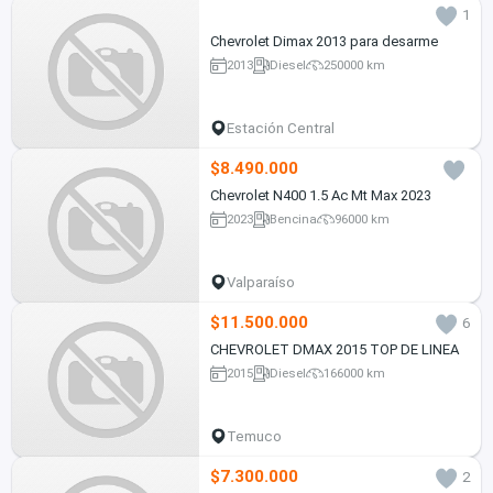
1
Chevrolet Dimax 2013 para desarme
2013
Diesel
250000 km
Estación Central
$8.490.000
Chevrolet N400 1.5 Ac Mt Max 2023
2023
Bencina
96000 km
Valparaíso
$11.500.000
6
CHEVROLET DMAX 2015 TOP DE LINEA
2015
Diesel
166000 km
Temuco
$7.300.000
2