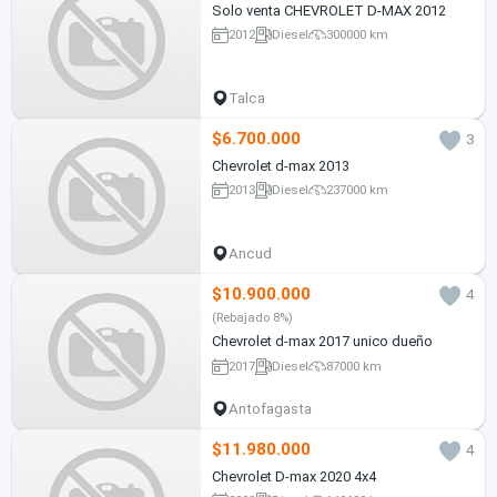
Solo venta CHEVROLET D-MAX 2012
2012
Diesel
300000 km
Talca
$6.700.000
3
Chevrolet d-max 2013
2013
Diesel
237000 km
Ancud
$10.900.000
4
(Rebajado 8%)
Chevrolet d-max 2017 unico dueño
2017
Diesel
87000 km
Antofagasta
$11.980.000
4
Chevrolet D-max 2020 4x4