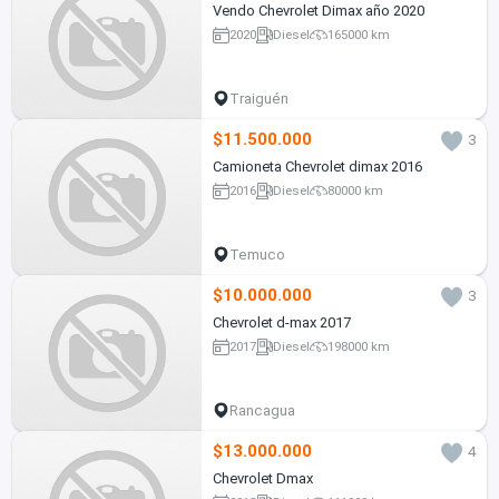
Vendo Chevrolet Dimax año 2020
2020
Diesel
165000 km
Traiguén
$11.500.000
3
Camioneta Chevrolet dimax 2016
2016
Diesel
80000 km
Temuco
$10.000.000
3
Chevrolet d-max 2017
2017
Diesel
198000 km
Rancagua
$13.000.000
4
Chevrolet Dmax