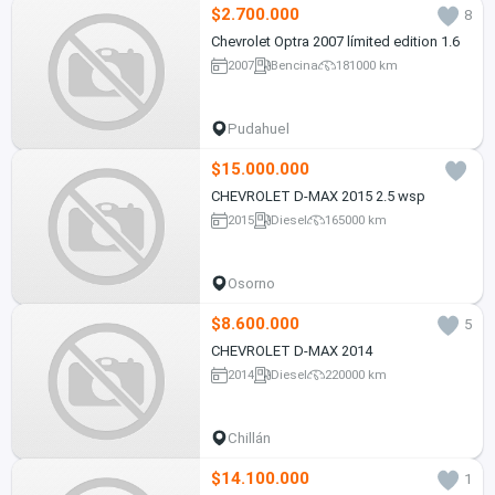
$2.700.000
8
Chevrolet Optra 2007 límited edition 1.6
2007
Bencina
181000 km
Pudahuel
$15.000.000
CHEVROLET D-MAX 2015 2.5 wsp
2015
Diesel
165000 km
Osorno
$8.600.000
5
CHEVROLET D-MAX 2014
2014
Diesel
220000 km
Chillán
$14.100.000
1