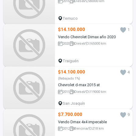
2016
Diesel
80000 km
Temuco
$14.100.000
1
Vendo Chevrolet Dimax año 2020
2020
Diesel
165000 km
Traiguén
$14.100.000
4
(Rebajado 1%)
Chevrolet d-max 2015 at
2015
Diesel
119000 km
San Joaquín
$7.700.000
9
Vendo Dmax 4x4 impecable
2012
Bencina
218 km