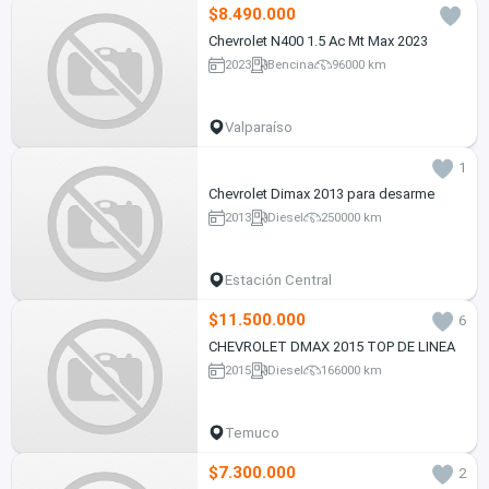
$8.490.000
Chevrolet N400 1.5 Ac Mt Max 2023
2023
Bencina
96000 km
Valparaíso
1
Chevrolet Dimax 2013 para desarme
2013
Diesel
250000 km
Estación Central
$11.500.000
6
CHEVROLET DMAX 2015 TOP DE LINEA
2015
Diesel
166000 km
Temuco
$7.300.000
2