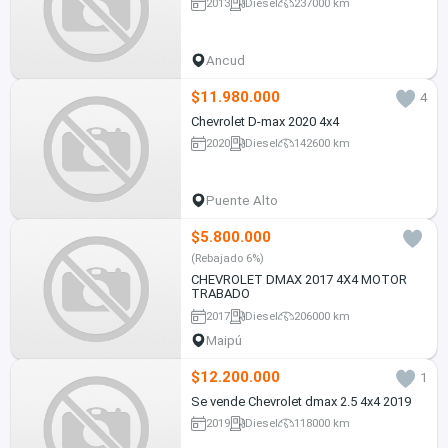
2013
Diesel
237000 km
Ancud
$11.980.000
4
Chevrolet D-max 2020 4x4
2020
Diesel
142600 km
Puente Alto
$5.800.000
(Rebajado 6%)
CHEVROLET DMAX 2017 4X4 MOTOR
TRABADO
2017
Diesel
206000 km
Maipú
$12.200.000
1
Se vende Chevrolet dmax 2.5 4x4 2019
2019
Diesel
118000 km