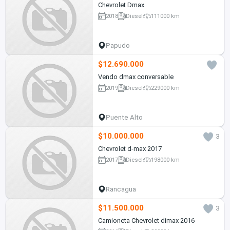
Chevrolet Dmax
2018
Diesel
111000 km
Papudo
$12.690.000
Vendo dmax conversable
2019
Diesel
229000 km
Puente Alto
$10.000.000
3
Chevrolet d-max 2017
2017
Diesel
198000 km
Rancagua
$11.500.000
3
Camioneta Chevrolet dimax 2016