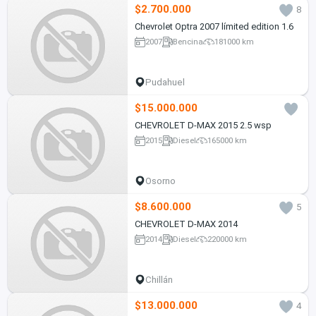
$2.700.000
8
Chevrolet Optra 2007 límited edition 1.6
2007
Bencina
181000 km
Pudahuel
$15.000.000
CHEVROLET D-MAX 2015 2.5 wsp
2015
Diesel
165000 km
Osorno
$8.600.000
5
CHEVROLET D-MAX 2014
2014
Diesel
220000 km
Chillán
$13.000.000
4