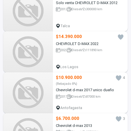
Solo venta CHEVROLET D-MAX 2012
2012
Diesel
300000 km
Talca
$14.390.000
CHEVROLET D-MAX 2022
2022
Diesel
111890 km
Los Lagos
$10.900.000
4
(Rebajado 8%)
Chevrolet d-max 2017 unico dueño
2017
Diesel
87000 km
Antofagasta
$6.700.000
3
Chevrolet d-max 2013