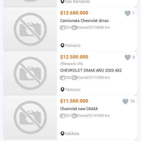
San Bernardo
$12.600.000
1
Camioneta Chevrolet dmax
2018
Diesel
118000 km
Temuco
$12.500.000
3
(Rebajado 2%)
CHEVROLET DMAX AÑO 2020 4X2
2020
Diesel
115000 km
Temuco
$11.500.000
10
Chevrolet new DMAX
2019
Diesel
147000 km
Valdivia