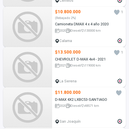
Cerrillos
$10.800.000
1
(Rebajado 2%)
Camioneta DMAX 4 x 4 año 2020
2020
Diesel
130000 km
Calama
$13.500.000
1
CHEVROLET D-MAX 4x4 - 2021
2021
Diesel
119000 km
La Serena
$11.800.000
D-MAX 4X2 LXBC53-SANTIAGO
2020
Diesel
48571 km
San Joaquín