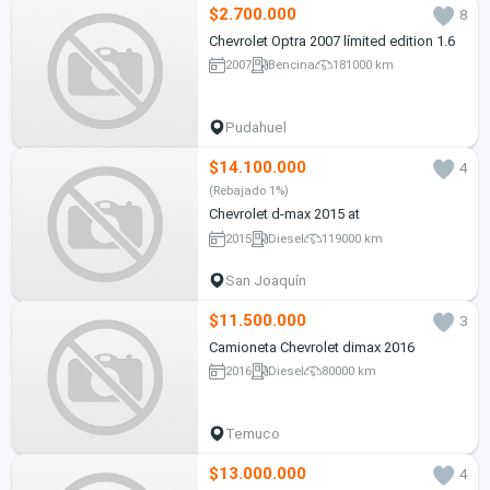
$2.700.000
8
Chevrolet Optra 2007 límited edition 1.6
2007
Bencina
181000 km
Pudahuel
$14.100.000
4
(Rebajado 1%)
Chevrolet d-max 2015 at
2015
Diesel
119000 km
San Joaquín
$11.500.000
3
Camioneta Chevrolet dimax 2016
2016
Diesel
80000 km
Temuco
$13.000.000
4