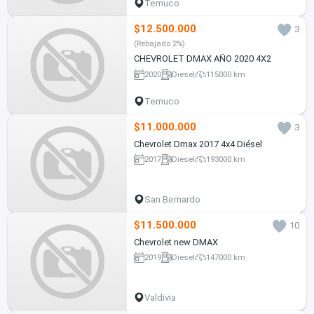
Temuco
$12.500.000
3
(Rebajado 2%)
CHEVROLET DMAX AÑO 2020 4X2
2020
Diesel
115000 km
Temuco
$11.000.000
3
Chevrolet Dmax 2017 4x4 Diésel
2017
Diesel
193000 km
San Bernardo
$11.500.000
10
Chevrolet new DMAX
2019
Diesel
147000 km
Valdivia