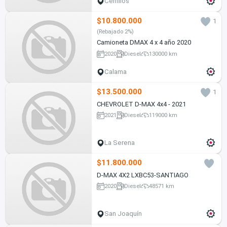
Cerrillos
$10.800.000
1
(Rebajado 2%)
Camioneta DMAX 4 x 4 año 2020
2020
Diesel
130000 km
Calama
$13.500.000
1
CHEVROLET D-MAX 4x4 - 2021
2021
Diesel
119000 km
La Serena
$11.800.000
D-MAX 4X2 LXBC53-SANTIAGO
2020
Diesel
48571 km
San Joaquín