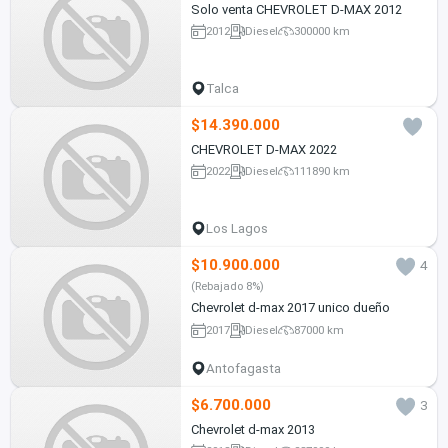
Solo venta CHEVROLET D-MAX 2012
2012
Diesel
300000 km
Talca
$14.390.000
CHEVROLET D-MAX 2022
2022
Diesel
111890 km
Los Lagos
$10.900.000
4
(Rebajado 8%)
Chevrolet d-max 2017 unico dueño
2017
Diesel
87000 km
Antofagasta
$6.700.000
3
Chevrolet d-max 2013