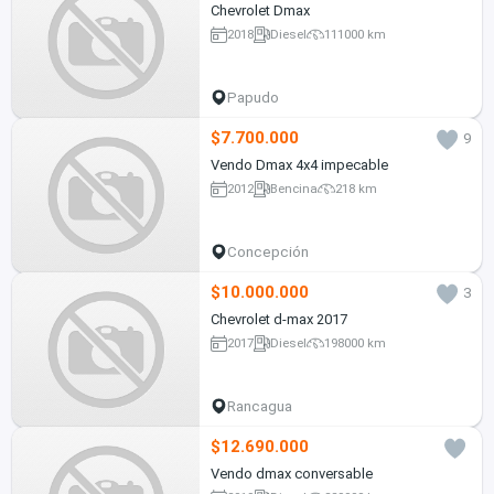
Chevrolet Dmax
2018
Diesel
111000 km
Papudo
$7.700.000
9
Vendo Dmax 4x4 impecable
2012
Bencina
218 km
Concepción
$10.000.000
3
Chevrolet d-max 2017
2017
Diesel
198000 km
Rancagua
$12.690.000
Vendo dmax conversable