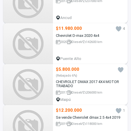
2013
Diesel
237000 km
Ancud
$11.980.000
4
Chevrolet D-max 2020 4x4
2020
Diesel
142600 km
Puente Alto
$5.800.000
(Rebajado 6%)
CHEVROLET DMAX 2017 4X4 MOTOR
TRABADO
2017
Diesel
206000 km
Maipú
$12.200.000
1
Se vende Chevrolet dmax 2.5 4x4 2019
2019
Diesel
118000 km