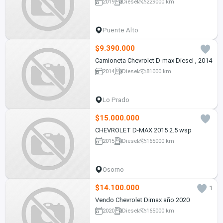
2019
Diesel
229000 km
Puente Alto
$9.390.000
Camioneta Chevrolet D-max Diesel , 2014
2014
Diesel
81000 km
Lo Prado
$15.000.000
CHEVROLET D-MAX 2015 2.5 wsp
2015
Diesel
165000 km
Osorno
$14.100.000
1
Vendo Chevrolet Dimax año 2020
2020
Diesel
165000 km