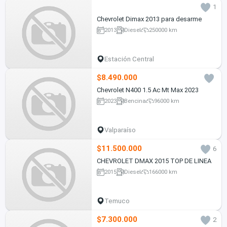
1
Chevrolet Dimax 2013 para desarme
2013
Diesel
250000 km
Estación Central
$8.490.000
Chevrolet N400 1.5 Ac Mt Max 2023
2023
Bencina
96000 km
Valparaíso
$11.500.000
6
CHEVROLET DMAX 2015 TOP DE LINEA
2015
Diesel
166000 km
Temuco
$7.300.000
2