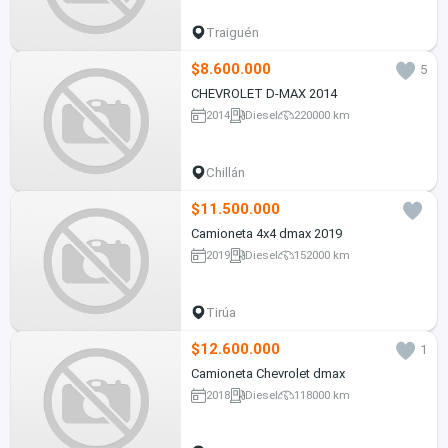
Traiguén
$8.600.000
5
CHEVROLET D-MAX 2014
2014
Diesel
220000 km
Chillán
$11.500.000
Camioneta 4x4 dmax 2019
2019
Diesel
152000 km
Tirúa
$12.600.000
1
Camioneta Chevrolet dmax
2018
Diesel
118000 km