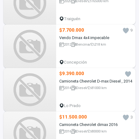
2020
Diesel
165000 km
Traiguén
$7.700.000
9
Vendo Dmax 4x4 impecable
2012
Bencina
218 km
Concepción
$9.390.000
Camioneta Chevrolet D-max Diesel , 2014
2014
Diesel
81000 km
Lo Prado
$11.500.000
3
Camioneta Chevrolet dimax 2016
2016
Diesel
80000 km