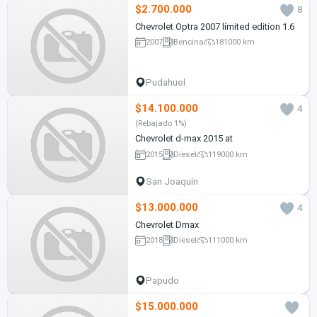
$2.700.000
8
Chevrolet Optra 2007 límited edition 1.6
2007
Bencina
181000 km
Pudahuel
$14.100.000
4
(Rebajado 1%)
Chevrolet d-max 2015 at
2015
Diesel
119000 km
San Joaquín
$13.000.000
4
Chevrolet Dmax
2018
Diesel
111000 km
Papudo
$15.000.000