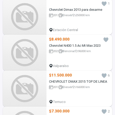
1
Chevrolet Dimax 2013 para desarme
2013
Diesel
250000 km
Estación Central
$8.490.000
Chevrolet N400 1.5 Ac Mt Max 2023
2023
Bencina
96000 km
Valparaíso
$11.500.000
6
CHEVROLET DMAX 2015 TOP DE LINEA
2015
Diesel
166000 km
Temuco
$7.300.000
2