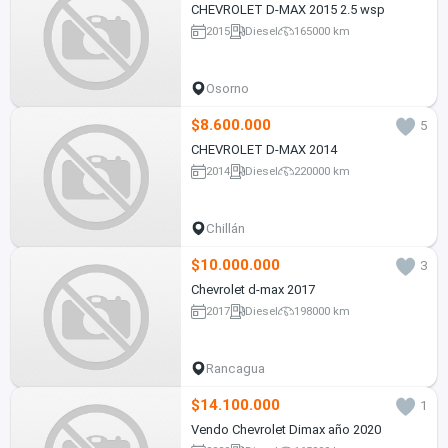
CHEVROLET D-MAX 2015 2.5 wsp
2015
Diesel
165000 km
Osorno
$8.600.000
5
CHEVROLET D-MAX 2014
2014
Diesel
220000 km
Chillán
$10.000.000
3
Chevrolet d-max 2017
2017
Diesel
198000 km
Rancagua
$14.100.000
1
Vendo Chevrolet Dimax año 2020