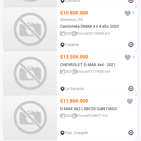
Cerrillos
$10.800.000
1
(Rebajado 2%)
Camioneta DMAX 4 x 4 año 2020
2020
Diesel
130000 km
Calama
$13.500.000
1
CHEVROLET D-MAX 4x4 - 2021
2021
Diesel
119000 km
La Serena
$11.800.000
D-MAX 4X2 LXBC53-SANTIAGO
2020
Diesel
48571 km
San Joaquín