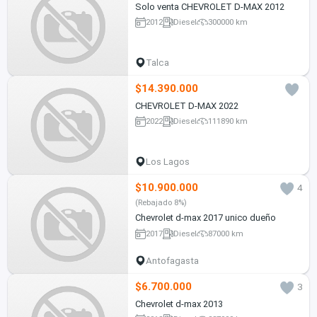
Solo venta CHEVROLET D-MAX 2012
2012
Diesel
300000 km
Talca
$14.390.000
CHEVROLET D-MAX 2022
2022
Diesel
111890 km
Los Lagos
$10.900.000
4
(Rebajado 8%)
Chevrolet d-max 2017 unico dueño
2017
Diesel
87000 km
Antofagasta
$6.700.000
3
Chevrolet d-max 2013