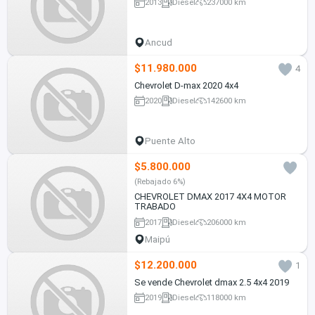
2013
Diesel
237000 km
Ancud
$11.980.000
4
Chevrolet D-max 2020 4x4
2020
Diesel
142600 km
Puente Alto
$5.800.000
(Rebajado 6%)
CHEVROLET DMAX 2017 4X4 MOTOR
TRABADO
2017
Diesel
206000 km
Maipú
$12.200.000
1
Se vende Chevrolet dmax 2.5 4x4 2019
2019
Diesel
118000 km