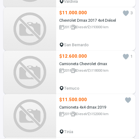
Valdivia
$11.000.000
3
Chevrolet Dmax 2017 4x4 Diésel
2017
Diesel
193000 km
San Bernardo
$12.600.000
1
Camioneta Chevrolet dmax
2018
Diesel
118000 km
Temuco
$11.500.000
Camioneta 4x4 dmax 2019
2019
Diesel
152000 km
Tirúa