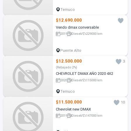
Temuco
$12.690.000
Vendo dmax conversable
2019
Diesel
229000 km
Puente Alto
$12.500.000
3
(Rebajado 2%)
CHEVROLET DMAX AÑO 2020 4X2
2020
Diesel
115000 km
Temuco
$11.500.000
10
Chevrolet new DMAX
2019
Diesel
147000 km