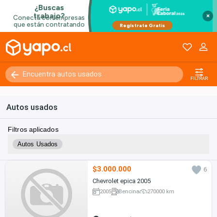
×
Kilómetros
0 - 250000+
FILTRAR
Autos usados
Filtros aplicados
Autos Usados
$3.000.000
6
Chevrolet epica 2005
2005
Bencina
270000 km