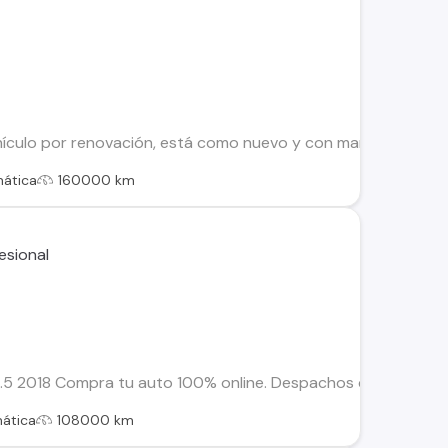
ículo por renovación, está como nuevo y con mantencion al d
ática
160000 km
2018 Compra tu auto 100% online. Despachos dentro de la RM y
ática
108000 km