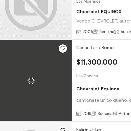
Los Muermos
Chevrolet EQUINOX
Vendo CHEVROLET, automát
2005
Bencina
Auto
Cesar Toro Romo
$11.300.000
Las Condes
Chevrolet Equinox
camioneta unico dueño, c
2019
Bencina
Autom
Felipe Uribe