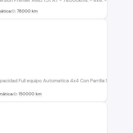
rsion Premier AWD 1.5t AT - 78.000kms. - 4x4. - Automatico d
ática
78000 km
pacidad Full equipo Automatica 4x4 Con Parrilla Sun roof Asi
mática
150000 km