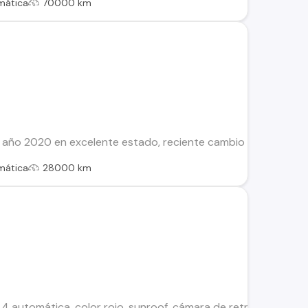
mática
70000 km
año 2020 en excelente estado, reciente cambio de neumáticos
mática
28000 km
4 automática, color rojo, sunroof, cámara de retroceso, pape