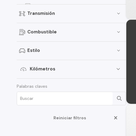
Groove
Transmisión
Onix
Spark
Combustible
D-Max
Traverse
Estilo
S-10
Aveo
Kilómetros
Corsa
Palabras claves
Montana
Tahoe
Optra
Reiniciar filtros
N400
Cruze