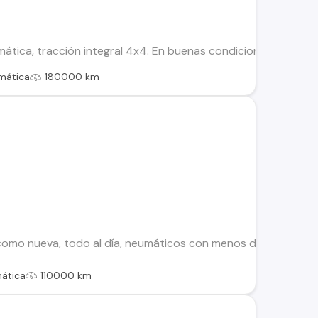
ica, tracción integral 4x4. En buenas condiciones, neumático
mática
180000 km
omo nueva, todo al día, neumáticos con menos de un año de u
ática
110000 km