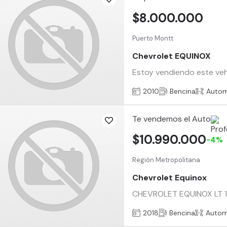
$8.000.000
Puerto Montt
Chevrolet EQUINOX
Estoy vendiendo este veh
2010
Bencina
Autom
Te vendemos el Auto
$10.990.000
-4%
Región Metropolitana
Chevrolet Equinox
CHEVROLET EQUINOX LT 1.5 
2018
Bencina
Autom