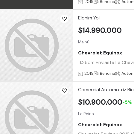
2019
Bencina
Autom
Elohim Yoli
$14.990.000
Maipú
Chevrolet Equinox
11:26pm Enviaste La Chev
2019
Bencina
Autom
Comercial Automotriz Ri
$10.900.000
-5%
La Reina
Chevrolet Equinox