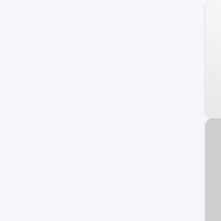
TrailBlazer EXT
Uplander