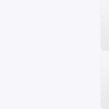
N300
Vivant
Apache-10
Corvette
Silverado 1500
Astro
C/K 2500 Series
Chevette
Classic
Monte Carlo
Nova
Prizm
Tahoe Hybrid