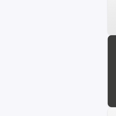
C-10
Spin
Suburban
Blazer
Camaro
Prisma
Sonic
TrailBlazer
C/K 1500 Series
Orlando
Onix Turbo
Cavalier
Cobalt