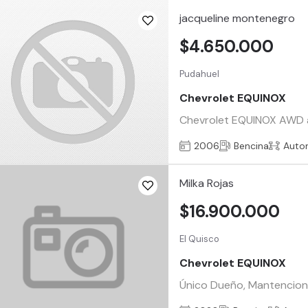
jacqueline montenegro
$4.650.000
Pudahuel
Chevrolet EQUINOX
Chevrolet EQUINOX AWD a
2006
Bencina
Auto
Milka Rojas
$16.900.000
El Quisco
Chevrolet EQUINOX
Único Dueño, Mantenciones