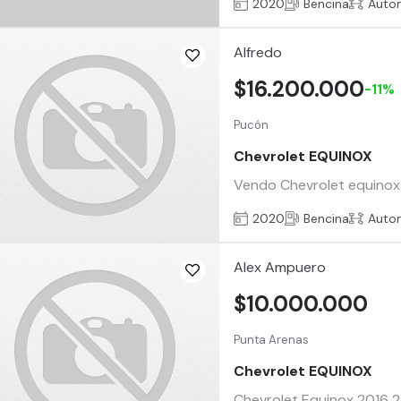
2020
Bencina
Auto
Alfredo
$16.200.000
-11%
Pucón
Chevrolet EQUINOX
Vendo Chevrolet equinox 
2020
Bencina
Auto
Alex Ampuero
$10.000.000
Punta Arenas
Chevrolet EQUINOX
Chevrolet Equinox 2016 2.