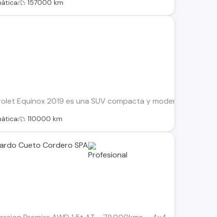
ática
157000 km
rolet Equinox 2019 es una SUV compacta y moderna, destacada
ática
110000 km
cardo Cueto Cordero SPA