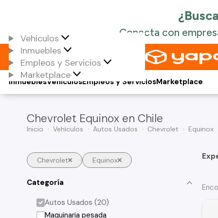
Vehículos
Inmuebles
Empleos y Servicios
Marketplace
Inmuebles
Vehículos
Empleos y Servicios
Marketplace
Chevrolet Equinox en Chile
Inicio
Vehículos
Autos Usados
Chevrolet
Equinox
Exp
Chevrolet
Equinox
Categoría
Enco
Autos Usados (20)
Maquinaria pesada