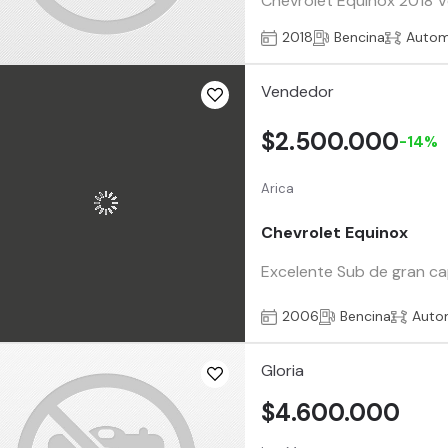
Chevrolet Equinox 2018 Ve
2018
Bencina
Autom
Vendedor
$2.500.000
-14%
Arica
Chevrolet Equinox
Excelente Sub de gran ca
2006
Bencina
Auto
Gloria
$4.600.000