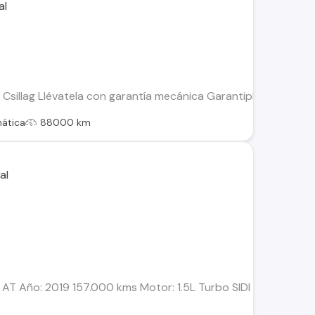
llag Llévatela con garantía mecánica Garantiplus Realmente fl
ática
88000 km
 AT Año: 2019 157.000 kms Motor: 1.5L Turbo SIDI (170 HP / 2