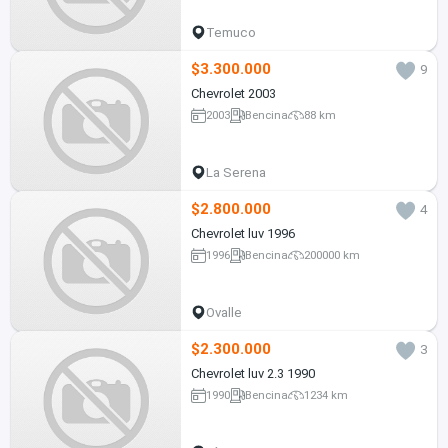
Temuco
$3.300.000
9
Chevrolet 2003
2003
Bencina
88 km
La Serena
$2.800.000
4
Chevrolet luv 1996
1996
Bencina
200000 km
Ovalle
$2.300.000
3
Chevrolet luv 2.3 1990
1990
Bencina
1234 km