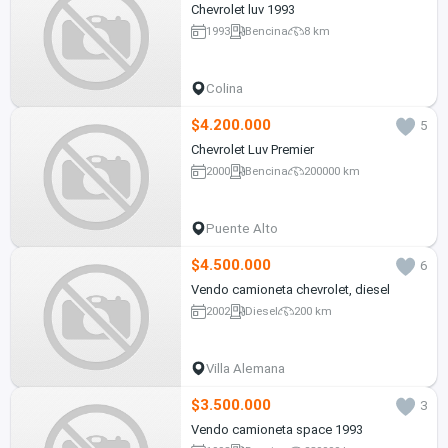
Chevrolet luv 1993
1993
Bencina
8 km
Colina
$4.200.000
5
Chevrolet Luv Premier
2000
Bencina
200000 km
Puente Alto
$4.500.000
6
Vendo camioneta chevrolet, diesel
2002
Diesel
200 km
Villa Alemana
$3.500.000
3
Vendo camioneta space 1993