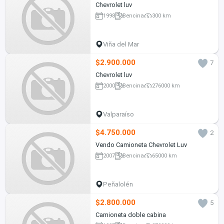
Chevrolet luv
1998
Bencina
300 km
Viña del Mar
$2.900.000
7
Chevrolet luv
2000
Bencina
276000 km
Valparaíso
$4.750.000
2
Vendo Camioneta Chevrolet Luv
2007
Bencina
65000 km
Peñalolén
$2.800.000
5
Camioneta doble cabina