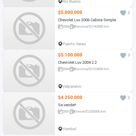
Río Bueno
$5.000.000
2
Chevolet Luv 2006 Cabina Simple
2006
Bencina
142000 km
Puerto Varas
$5.100.000
3
Chevrolet Luv 2004 2.2
2004
Bencina
153000 km
Valparaíso
$4.250.000
2
Se vende!!
2001
Diesel
250000 km
Yumbel