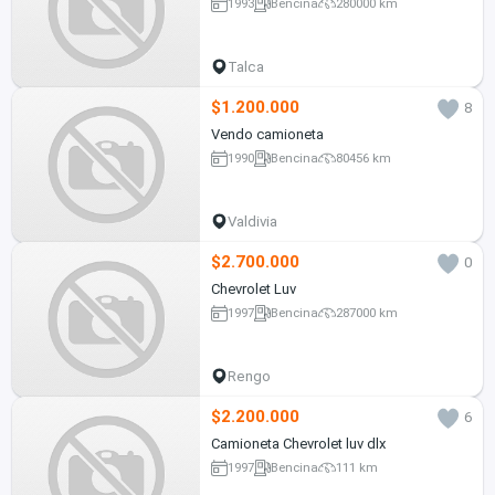
1993
Bencina
280000 km
Talca
$1.200.000
8
Vendo camioneta
1990
Bencina
80456 km
Valdivia
$2.700.000
0
Chevrolet Luv
1997
Bencina
287000 km
Rengo
$2.200.000
6
Camioneta Chevrolet luv dlx
1997
Bencina
111 km