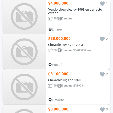
$4.000.000
1
Vendo chevrolet luv 1993 en perfecto
estado
1993
Bencina
Linares
$58.000.000
2
Chevrolet luv 2.2cc 2003
2003
Bencina
288000 km
Hualpén
$3.100.000
2
Chevrolet luv, año 1993
1993
Bencina
192 km
Limache
$3.000.000
3