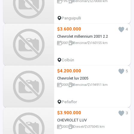
1997
Bencina
270000 km
Panguipulli
$3.600.000
4
Chevrolet millennium 2001 2.2
2001
Bencina
160155 km
Colbún
$4.200.000
5
Chevrolet luv 2005
2005
Bencina
194911 km
Peñaflor
$3.900.000
3
CHEVROLET LUV
2003
Diesel
375045 km