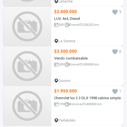
Limache
$2.400.000
3
LUV, 4x4, Diesel
2001
Diesel
226252 km
La Serena
$3.500.000
0
Vendo combersable
2005
Diesel
300000 km
Osorno
$1.950.000
1
Chevrolet luv 2.3 DLX 1998 cabina simple
1998
Bencina
400000 km
Peñalolén