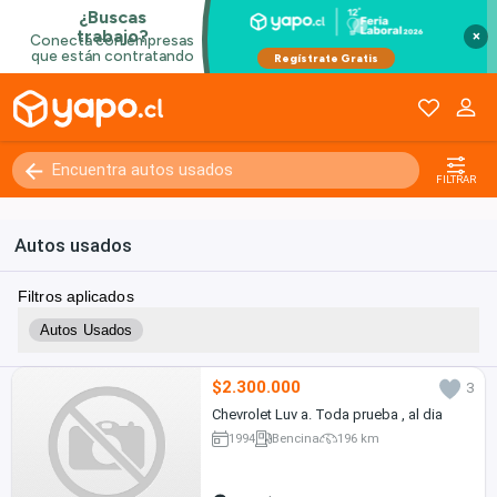
×
FILTRAR
Autos usados
Filtros aplicados
Autos Usados
$2.300.000
3
Chevrolet Luv a. Toda prueba , al dia
1994
Bencina
196 km