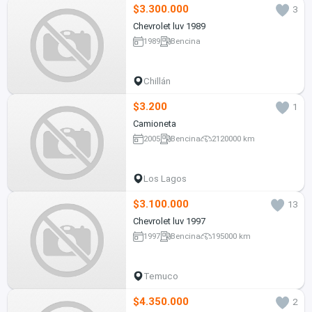
$3.300.000
3
Chevrolet luv 1989
1989
Bencina
Chillán
$3.200
1
Camioneta
2005
Bencina
2120000 km
Los Lagos
$3.100.000
13
Chevrolet luv 1997
1997
Bencina
195000 km
Temuco
$4.350.000
2