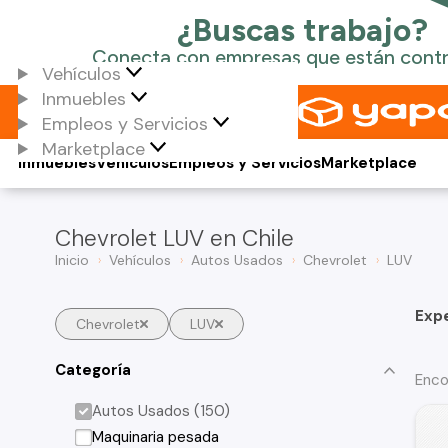
Vehículos
Inmuebles
Empleos y Servicios
Marketplace
Inmuebles
Vehículos
Empleos y Servicios
Marketplace
Chevrolet LUV en Chile
Inicio
Vehículos
Autos Usados
Chevrolet
LUV
Exp
Chevrolet
LUV
Categoría
Enco
Autos Usados (150)
Maquinaria pesada