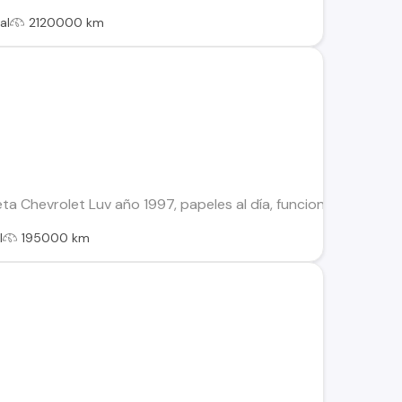
al
2120000 km
a Chevrolet Luv año 1997, papeles al día, funcionando en pe
l
195000 km