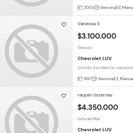
2005
Bencina
Manu
Vanessa S
$3.100.000
Temuco
Chevrolet LUV
Vendo excelente camionet
1997
Bencina
Manua
raquel cisternas
$4.350.000
Viña del Mar
Chevrolet LUV