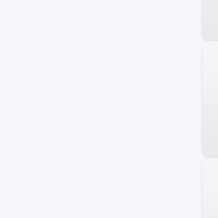
Cavalier
Cobalt
N300
Corvette
Silverado 1500
Astro
Chevette
Classic
Monte Carlo
Nova
Prizm
Tahoe Hybrid
TrailBlazer EXT
Trailblazer