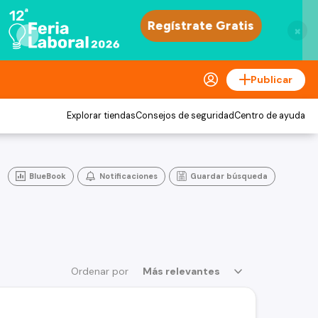
×
Publicar
Explorar tiendas
Consejos de seguridad
Centro de ayuda
BlueBook
Notificaciones
Guardar búsqueda
Ordenar por
Más relevantes