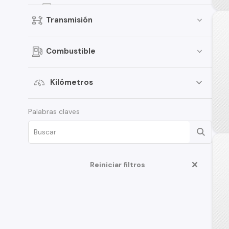
Onix
Transmisión
Spark
D-Max
Combustible
Traverse
S-10
Kilómetros
Aveo
Palabras claves
Montana
Corsa
Tahoe
N400
Reiniciar filtros
Optra
Cruze
Spin