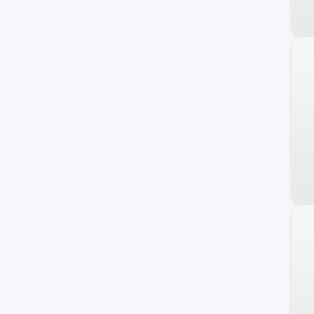
C-10
Suburban
Blazer
Equinox
TrailBlazer
Camaro
C/K 1500 Series
Orlando
Prisma
Sonic
Onix Turbo
Vivant
Apache-10