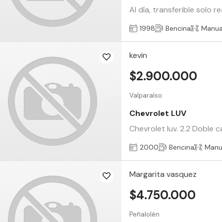
Al día, transferible solo 
1998
Bencina
Manua
kevin
$2.900.000
Valparaíso
Chevrolet LUV
Chevrolet luv. 2.2 Doble c
2000
Bencina
Manu
Margarita vasquez
$4.750.000
Peñalolén