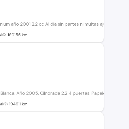
nnium año 2001 2.2 cc Al día sin partes ni multas ajustada a
l
160155 km
anca. Año 2005. Cilndrada 2.2 4 puertas. Papeles y revisión té
al
194911 km