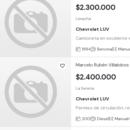
$2.300.000
Limache
Chevrolet LUV
Camioneta en excelente es
1994
Bencina
Manua
Marcelo Rubén Villalobos P
$2.400.000
La Serena
Chevrolet LUV
Permiso de circulación, 
2001
Diesel
Manual