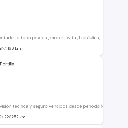
tado , a toda prueba , motor joyita , hidráulica,
l
196 km
ortilla
revisión técnica y seguro vencidos desde periodo MARZO 202
226252 km