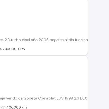
 2.8 turbo disel año 2005 papeles al dia funcinando precio 3
300000 km
aje vendo camioneta Chevrolet LUV 1998 2.3 DLX cabina simple
l
400000 km