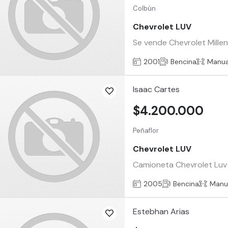
Colbún
Chevrolet LUV
Se vende Chevrolet Mille
2001
Bencina
Manua
Isaac Cartes
$4.200.000
Peñaflor
Chevrolet LUV
Camioneta Chevrolet Luv Bl
2005
Bencina
Manu
Estebhan Arias