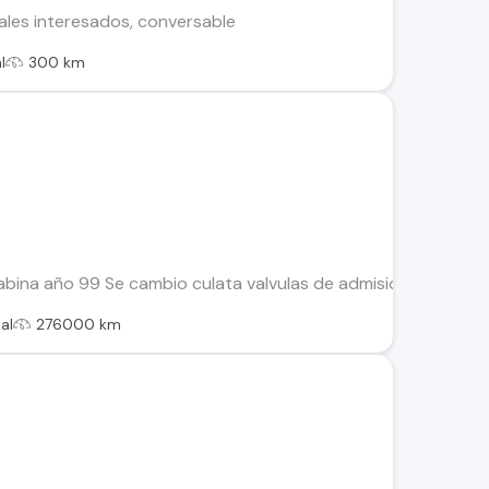
reales interesados, conversable
l
300 km
abina año 99 Se cambio culata valvulas de admision y escape, bo
al
276000 km