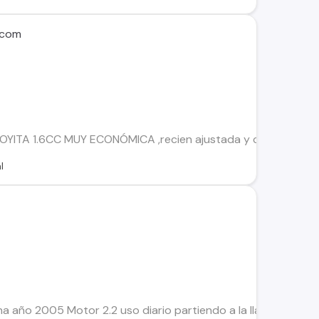
 com
ITA 1.6CC MUY ECONÓMICA ,recien ajustada y cambiada de e
l
a año 2005 Motor 2.2 uso diario partiendo a la llave lista par