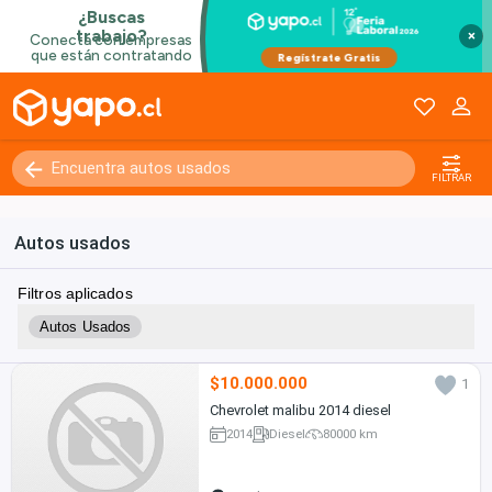
×
FILTRAR
Autos usados
Filtros aplicados
Autos Usados
$10.000.000
1
Chevrolet malibu 2014 diesel
2014
Diesel
80000 km