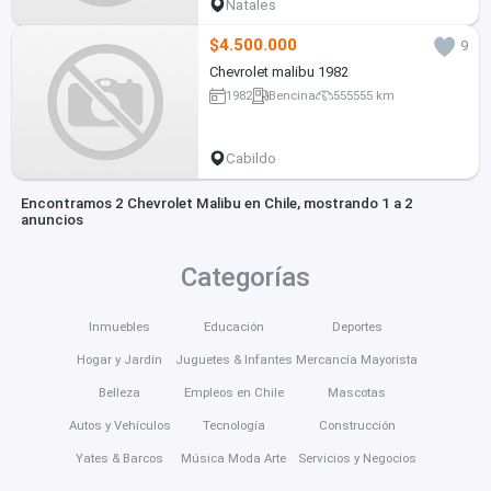
Natales
$4.500.000
9
Chevrolet malibu 1982
1982
Bencina
555555 km
Cabildo
Encontramos 2 Chevrolet Malibu en Chile, mostrando 1 a 2
anuncios
Categorías
Inmuebles
Educación
Deportes
Hogar y Jardín
Juguetes & Infantes
Mercancía Mayorista
Belleza
Empleos en Chile
Mascotas
Autos y Vehículos
Tecnología
Construcción
Yates & Barcos
Música Moda Arte
Servicios y Negocios