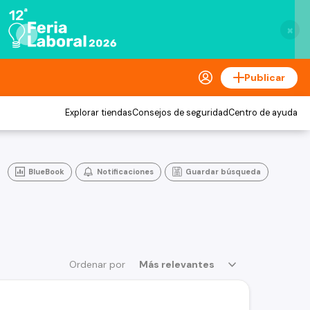
×
Publicar
Explorar tiendas
Consejos de seguridad
Centro de ayuda
BlueBook
Notificaciones
Guardar búsqueda
Ordenar por
Más relevantes