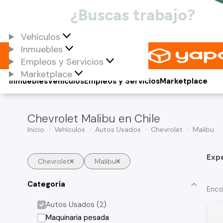
Vehículos
Inmuebles
Empleos y Servicios
Marketplace
Inmuebles
Vehículos
Empleos y Servicios
Marketplace
Chevrolet Malibu en Chile
Inicio
Vehículos
Autos Usados
Chevrolet
Malibu
Exp
Chevrolet
Malibu
Categoría
Enco
Autos Usados (2)
Maquinaria pesada