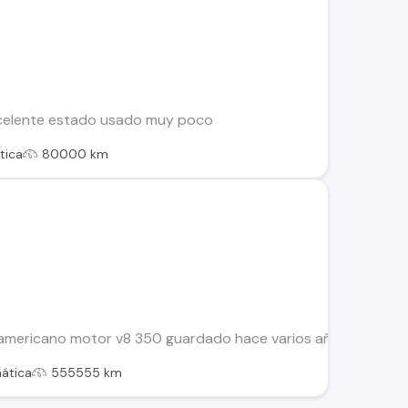
celente estado usado muy poco
tica
80000 km
americano motor v8 350 guardado hace varios años una joya re
ática
555555 km