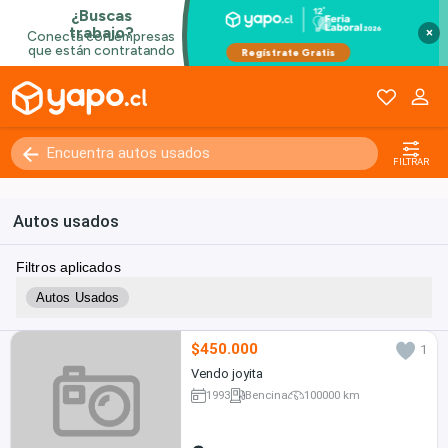
×
Kilómetros
0 - 250000+
FILTRAR
Autos usados
Filtros aplicados
Autos Usados
$450.000
1
Vendo joyita
1993
Bencina
100000 km