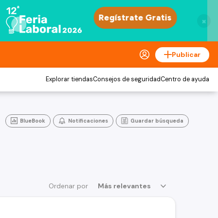
×
Publicar
Explorar tiendas
Consejos de seguridad
Centro de ayuda
BlueBook
Notificaciones
Guardar búsqueda
Ordenar por
Más relevantes