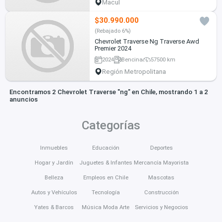
Macul
$30.990.000
(Rebajado 6%)
Chevrolet Traverse Ng Traverse Awd
Premier 2024
2024
Bencina
57500 km
Región Metropolitana
Encontramos 2 Chevrolet Traverse "ng" en Chile, mostrando 1 a 2
anuncios
Categorías
Inmuebles
Educación
Deportes
Hogar y Jardín
Juguetes & Infantes
Mercancía Mayorista
Belleza
Empleos en Chile
Mascotas
Autos y Vehículos
Tecnología
Construcción
Yates & Barcos
Música Moda Arte
Servicios y Negocios