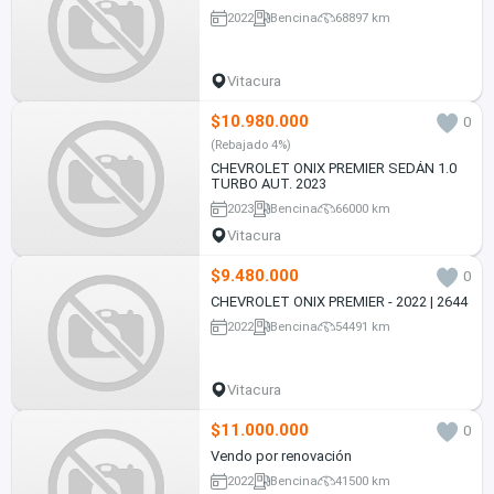
2022
Bencina
68897 km
Vitacura
$10.980.000
0
(Rebajado 4%)
CHEVROLET ONIX PREMIER SEDÁN 1.0
TURBO AUT. 2023
2023
Bencina
66000 km
Vitacura
$9.480.000
0
CHEVROLET ONIX PREMIER - 2022 | 2644
2022
Bencina
54491 km
Vitacura
$11.000.000
0
Vendo por renovación
2022
Bencina
41500 km