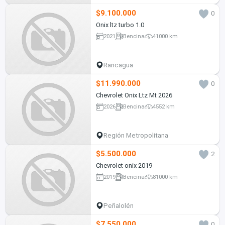
$9.100.000
0
Onix ltz turbo 1.0
2021
Bencina
41000 km
Rancagua
$11.990.000
0
Chevrolet Onix Ltz Mt 2026
2026
Bencina
4552 km
Región Metropolitana
$5.500.000
2
Chevrolet onix 2019
2019
Bencina
81000 km
Peñalolén
$7.550.000
0