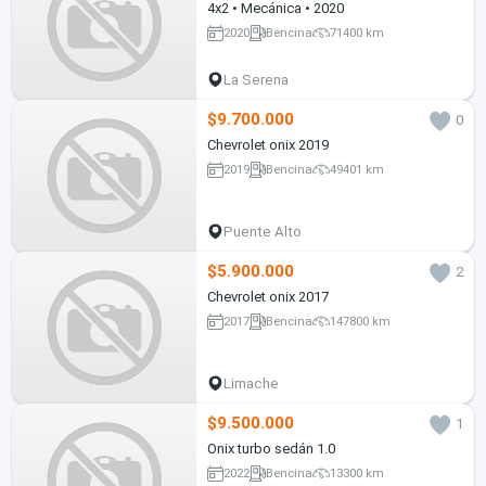
4x2 • Mecánica • 2020
2020
Bencina
71400 km
La Serena
$9.700.000
0
Chevrolet onix 2019
2019
Bencina
49401 km
Puente Alto
$5.900.000
2
Chevrolet onix 2017
2017
Bencina
147800 km
Limache
$9.500.000
1
Onix turbo sedán 1.0
2022
Bencina
13300 km