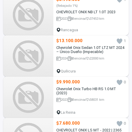
(Rebajado 1%)
CHEVROLET ONIX NB LT 1.0T 2023
2023
Bencina
37453 km
Rancagua
$13.100.000
1
Chevrolet Onix Sedan 1.0T LTZ MT 2024
– Único Dueño (Impecable)
2024
Bencina
22000 km
Quilicura
$9.990.000
0
Chevrolet Onix Turbo HB RS 1.0 MT
(2023)
2023
Bencina
58031 km
La Reina
$7.680.000
0
CHEVROLET ONIX LS MT - 2022 | 2365