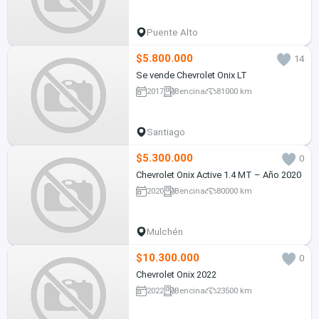
Puente Alto
$5.800.000
14
Se vende Chevrolet Onix LT
2017
Bencina
81000 km
Santiago
$5.300.000
0
Chevrolet Onix Active 1.4 MT – Año 2020
2020
Bencina
80000 km
Mulchén
$10.300.000
0
Chevrolet Onix 2022
2022
Bencina
23500 km