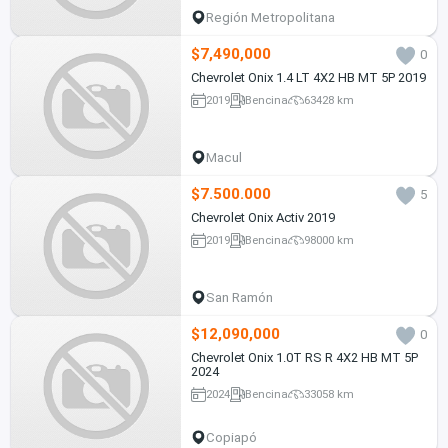
Región Metropolitana
$7,490,000
0
Chevrolet Onix 1.4 LT 4X2 HB MT 5P 2019
2019
Bencina
63428 km
Macul
$7.500.000
5
Chevrolet Onix Activ 2019
2019
Bencina
98000 km
San Ramón
$12,090,000
0
Chevrolet Onix 1.0T RS R 4X2 HB MT 5P
2024
2024
Bencina
33058 km
Copiapó