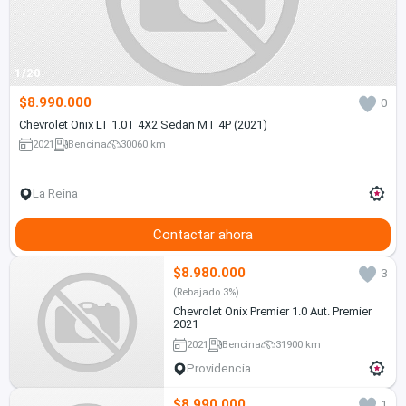
1/20
$8.990.000
0
Chevrolet Onix LT 1.0T 4X2 Sedan MT 4P (2021)
2021
Bencina
30060 km
La Reina
Contactar ahora
$8.980.000
3
(Rebajado 3%)
Chevrolet Onix Premier 1.0 Aut. Premier
2021
2021
Bencina
31900 km
Providencia
$8.990.000
1