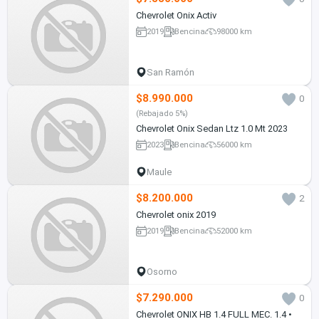
Chevrolet Onix Activ
2019
Bencina
98000 km
San Ramón
$8.990.000
0
(Rebajado 5%)
Chevrolet Onix Sedan Ltz 1.0 Mt 2023
2023
Bencina
56000 km
Maule
$8.200.000
2
Chevrolet onix 2019
2019
Bencina
52000 km
Osorno
$7.290.000
0
Chevrolet ONIX HB 1.4 FULL MEC. 1.4 •