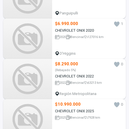
Panguipulli
$6.990.000
1
CHEVROLET ONIX 2020
2020
Bencina
127016 km
O'Higgins
$8.290.000
0
(Rebajado 5%)
CHEVROLET ONIX 2022
2022
Bencina
63213 km
Región Metropolitana
$10.990.000
0
CHEVROLET ONIX 2025
2025
Bencina
7928 km