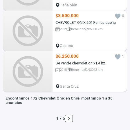
Peñalolén
$8.500.000
0
CHEVROLET ONIX 2019 unica dueña
2019
Bencina
85000 km
Caldera
$6.250.000
1
Se vende chevrolet onix1.4 ltz
2018
Bencina
93042 km
Santa Cruz
Encontramos 172 Chevrolet Onix en Chile, mostrando 1 a 30
anuncios
1 / 6