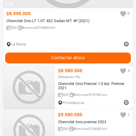
1/20
$8.990.000
0
Chevrolet Onix LT 1.0T 4X2 Sedan MT 4P (2021)
2021
Bencina
30060 km
La Reina
Contactar ahora
$8.980.000
3
(Rebajado 3%)
Chevrolet Onix Premier 1.0 Aut. Premier
2021
2021
Bencina
31900 km
Providencia
$9.980.000
1
Chevrolet ónix premier 2023
2023
Bencina
39000 km