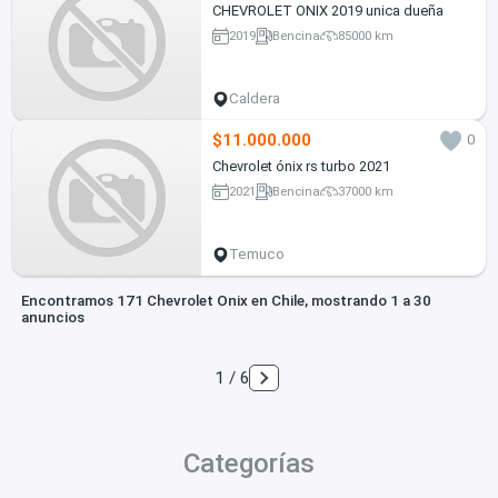
CHEVROLET ONIX 2019 unica dueña
2019
Bencina
85000 km
Caldera
$11.000.000
0
Chevrolet ónix rs turbo 2021
2021
Bencina
37000 km
Temuco
Encontramos 171 Chevrolet Onix en Chile, mostrando 1 a 30
anuncios
1 / 6
Categorías