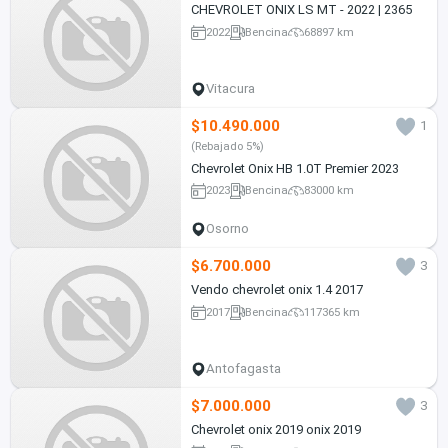
CHEVROLET ONIX LS MT - 2022 | 2365
2022
Bencina
68897 km
Vitacura
$10.490.000
1
(Rebajado 5%)
Chevrolet Onix HB 1.0T Premier 2023
2023
Bencina
83000 km
Osorno
$6.700.000
3
Vendo chevrolet onix 1.4 2017
2017
Bencina
117365 km
Antofagasta
$7.000.000
3
Chevrolet onix 2019 onix 2019