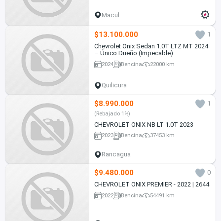
Macul
$13.100.000
1
Chevrolet Onix Sedan 1.0T LTZ MT 2024
– Único Dueño (Impecable)
2024
Bencina
22000 km
Quilicura
$8.990.000
1
(Rebajado 1%)
CHEVROLET ONIX NB LT 1.0T 2023
2023
Bencina
37453 km
Rancagua
$9.480.000
0
CHEVROLET ONIX PREMIER - 2022 | 2644
2022
Bencina
54491 km