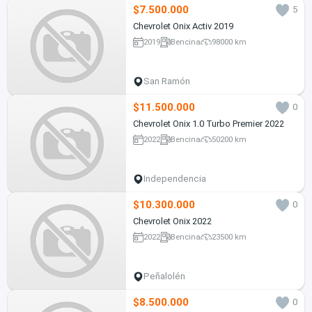
$7.500.000
5
Chevrolet Onix Activ 2019
2019
Bencina
98000 km
San Ramón
$11.500.000
0
Chevrolet Onix 1.0 Turbo Premier 2022
2022
Bencina
50200 km
Independencia
$10.300.000
0
Chevrolet Onix 2022
2022
Bencina
23500 km
Peñalolén
$8.500.000
0