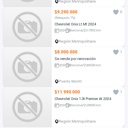
Región Metropolitana
$9.290.000
0
(Rebajado 7%)
Chevrolet Onix Lt Mt 2024
2024
Bencina
17892 km
Región Metropolitana
$8.000.000
1
Se vende por renovación
2020
Bencina
84500 km
Puerto Montt
$11.990.000
1
Chevrolet Onix 1.0t Premier At 2024
2024
Bencina
28000 km
Región Metropolitana