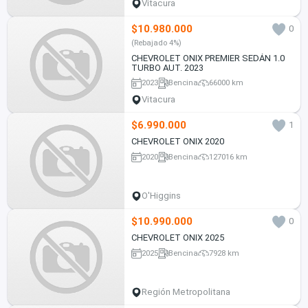
Vitacura
$10.980.000
0
(Rebajado 4%)
CHEVROLET ONIX PREMIER SEDÁN 1.0
TURBO AUT. 2023
2023
Bencina
66000 km
Vitacura
$6.990.000
1
CHEVROLET ONIX 2020
2020
Bencina
127016 km
O'Higgins
$10.990.000
0
CHEVROLET ONIX 2025
2025
Bencina
7928 km
Región Metropolitana