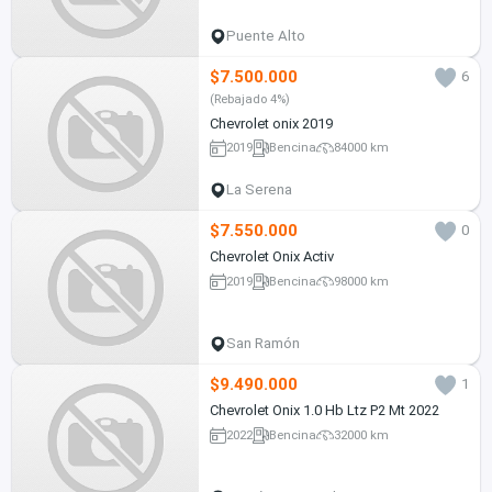
Puente Alto
$7.500.000
6
(Rebajado 4%)
Chevrolet onix 2019
2019
Bencina
84000 km
La Serena
$7.550.000
0
Chevrolet Onix Activ
2019
Bencina
98000 km
San Ramón
$9.490.000
1
Chevrolet Onix 1.0 Hb Ltz P2 Mt 2022
2022
Bencina
32000 km