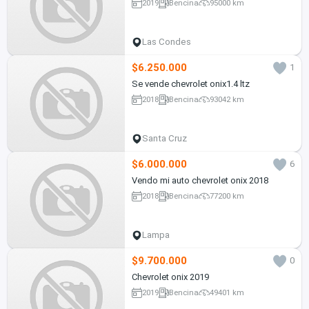
2019
Bencina
95000 km
Las Condes
$6.250.000
1
Se vende chevrolet onix1.4 ltz
2018
Bencina
93042 km
Santa Cruz
$6.000.000
6
Vendo mi auto chevrolet onix 2018
2018
Bencina
77200 km
Lampa
$9.700.000
0
Chevrolet onix 2019
2019
Bencina
49401 km