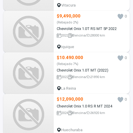
Vitacura
$9,490,000
0
(Rebajado 2%)
Chevrolet Onix 1.0T RS MT 5P 2022
2022
Bencina
28000 km
Iquique
$10.490.000
0
(Rebajado 7%)
Chevrolet Onix 1.0T MT (2022)
2022
Bencina
21890 km
La Reina
$12,090,000
0
Chevrolet Onix 1.0 RS R MT 2024
2024
Bencina
36920 km
Huechuraba