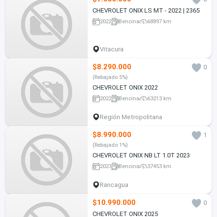
CHEVROLET ONIX LS MT - 2022 | 2365
2022
Bencina
68897 km
Vitacura
$8.290.000
0
(Rebajado 5%)
CHEVROLET ONIX 2022
2022
Bencina
63213 km
Región Metropolitana
$8.990.000
1
(Rebajado 1%)
CHEVROLET ONIX NB LT 1.0T 2023
2023
Bencina
37453 km
Rancagua
$10.990.000
0
CHEVROLET ONIX 2025