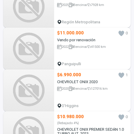
2025
Bencina
7928 km
Región Metropolitana
$11.000.000
0
Vendo por renovación
2022
Bencina
41500 km
Panguipulli
$6.990.000
1
CHEVROLET ONIX 2020
2020
Bencina
127016 km
O'Higgins
$10.980.000
0
(Rebajado 4%)
CHEVROLET ONIX PREMIER SEDÁN 1.0
TURBO AUT. 2023