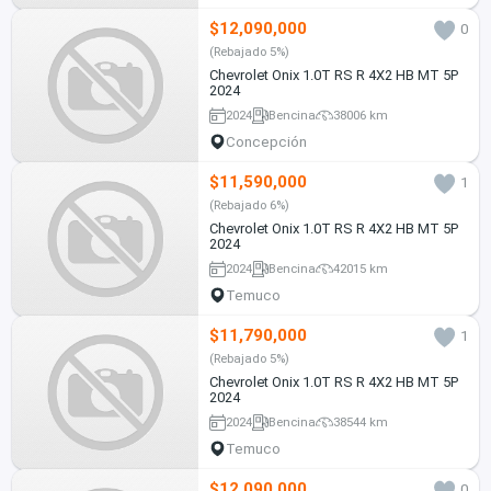
$12,090,000
0
(Rebajado 5%)
Chevrolet Onix 1.0T RS R 4X2 HB MT 5P
2024
2024
Bencina
38006 km
Concepción
$11,590,000
1
(Rebajado 6%)
Chevrolet Onix 1.0T RS R 4X2 HB MT 5P
2024
2024
Bencina
42015 km
Temuco
$11,790,000
1
(Rebajado 5%)
Chevrolet Onix 1.0T RS R 4X2 HB MT 5P
2024
2024
Bencina
38544 km
Temuco
$12,090,000
0