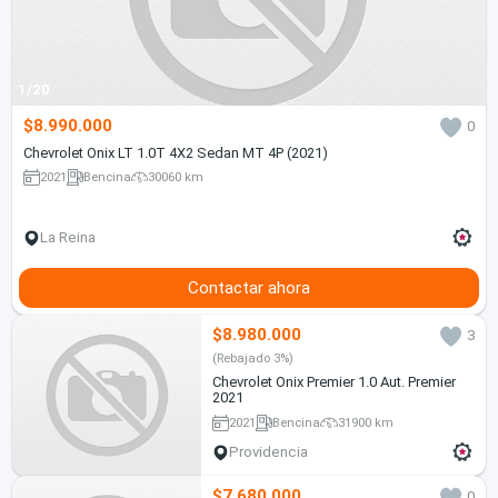
1/20
$8.990.000
0
Chevrolet Onix LT 1.0T 4X2 Sedan MT 4P (2021)
2021
Bencina
30060 km
La Reina
Contactar ahora
$8.980.000
3
(Rebajado 3%)
Chevrolet Onix Premier 1.0 Aut. Premier
2021
2021
Bencina
31900 km
Providencia
$7.680.000
0