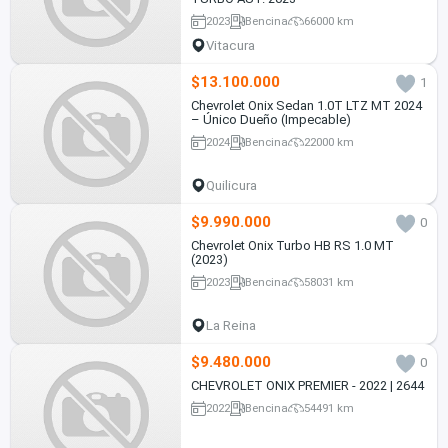
2023
Bencina
66000 km
Vitacura
$13.100.000
1
Chevrolet Onix Sedan 1.0T LTZ MT 2024
– Único Dueño (Impecable)
2024
Bencina
22000 km
Quilicura
$9.990.000
0
Chevrolet Onix Turbo HB RS 1.0 MT
(2023)
2023
Bencina
58031 km
La Reina
$9.480.000
0
CHEVROLET ONIX PREMIER - 2022 | 2644
2022
Bencina
54491 km