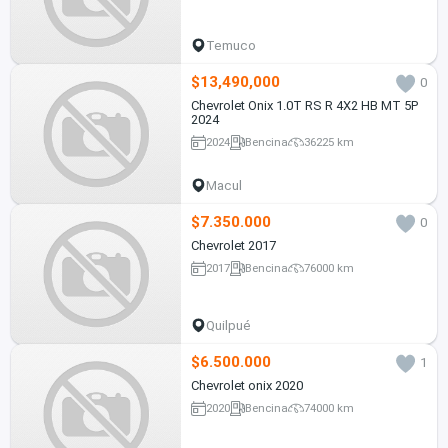
Temuco
$13,490,000
0
Chevrolet Onix 1.0T RS R 4X2 HB MT 5P
2024
2024
Bencina
36225 km
Macul
$7.350.000
0
Chevrolet 2017
2017
Bencina
76000 km
Quilpué
$6.500.000
1
Chevrolet onix 2020
2020
Bencina
74000 km