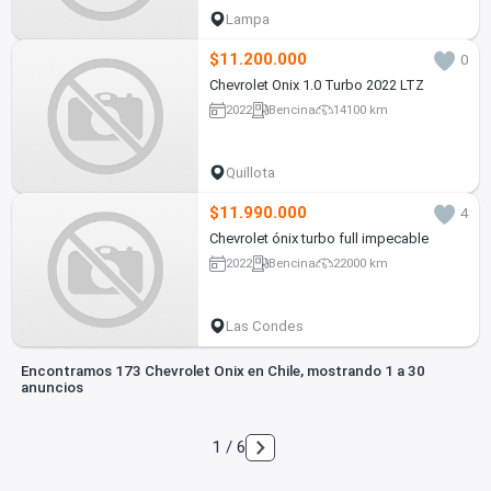
Lampa
$11.200.000
0
Chevrolet Onix 1.0 Turbo 2022 LTZ
2022
Bencina
14100 km
Quillota
$11.990.000
4
Chevrolet ónix turbo full impecable
2022
Bencina
22000 km
Las Condes
Encontramos 173 Chevrolet Onix en Chile, mostrando 1 a 30
anuncios
1 / 6