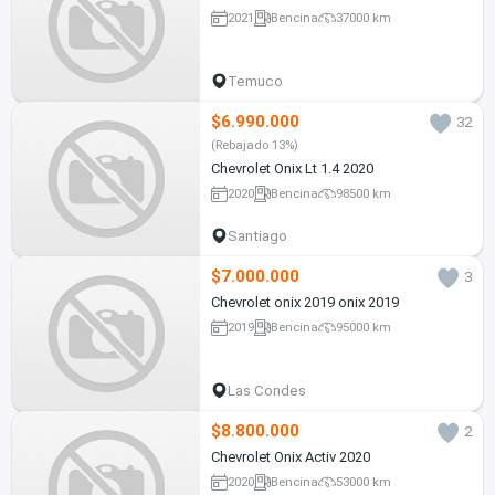
2021
Bencina
37000 km
Temuco
$6.990.000
32
(Rebajado 13%)
Chevrolet Onix Lt 1.4 2020
2020
Bencina
98500 km
Santiago
$7.000.000
3
Chevrolet onix 2019 onix 2019
2019
Bencina
95000 km
Las Condes
$8.800.000
2
Chevrolet Onix Activ 2020
2020
Bencina
53000 km