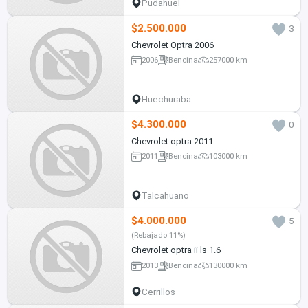
Pudahuel
$2.500.000
3
Chevrolet Optra 2006
2006
Bencina
257000 km
Huechuraba
$4.300.000
0
Chevrolet optra 2011
2011
Bencina
103000 km
Talcahuano
$4.000.000
5
(Rebajado 11%)
Chevrolet optra ii ls 1.6
2013
Bencina
130000 km
Cerrillos