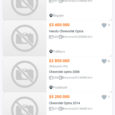
2011
Bencina
168000 km
Ñiquén
$3.400.000
3
Vendo Chrevorlet Optra
2009
Bencina
200000 km
Paillaco
$2.850.000
6
(Rebajado 8%)
Chevrolet optra 2006
2006
Bencina
144000 km
Pudahuel
$5.200.000
1
Chevrolet Optra 2014
2014
Bencina
146000 km