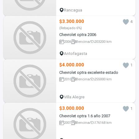
Rancagua
$3.300.000
4
(Rebajado 6%)
Chevrolet optra 2006
2006
Bencina
203200 km
Antofagasta
$4.000.000
1
Chevrolet optra excelente estado
2010
Bencina
255000 km
Villa Alegre
$3.000.000
1
Chevrolet optra 1.6 año 2007
2007
Bencina
176168 km