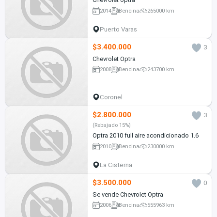
2014
Bencina
265000 km
Puerto Varas
$3.400.000
3
Chevrolet Optra
2008
Bencina
243700 km
Coronel
$2.800.000
3
(Rebajado 15%)
Optra 2010 full aire acondicionado 1.6
2010
Bencina
230000 km
La Cisterna
$3.500.000
0
Se vende Chevrolet Optra
2006
Bencina
555963 km