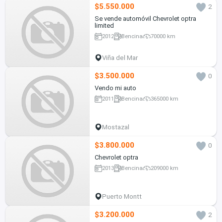
$5.550.000
2
Se vende automóvil Chevrolet optra
limited
2012
Bencina
70000 km
Viña del Mar
$3.500.000
0
Vendo mi auto
2011
Bencina
365000 km
Mostazal
$3.800.000
0
Chevrolet optra
2013
Bencina
209000 km
Puerto Montt
$3.200.000
2