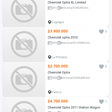
Chevrolet Optra XL Limited
2011
Bencina
95200 km
Copiapó
$3.900.000
0
Chevrolet optra 2010
2010
Bencina
145000 km
La Pintana
$2.700.000
0
Chevrolet Optra
2006
Bencina
426268 km
Penco
$4.700.000
1
Chevrolet Optra 2011 Station Wagon