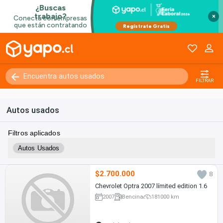
×
FILTRAR
Autos usados
Filtros aplicados
Autos Usados
$2.700.000
8
Chevrolet Optra 2007 límited edition 1.6
2007
Bencina
181000 km