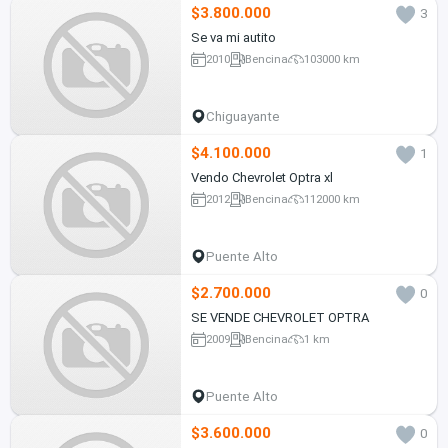
$3.800.000
3
Se va mi autito
2010
Bencina
103000 km
Chiguayante
$4.100.000
1
Vendo Chevrolet Optra xl
2012
Bencina
112000 km
Puente Alto
$2.700.000
0
SE VENDE CHEVROLET OPTRA
2009
Bencina
1 km
Puente Alto
$3.600.000
0