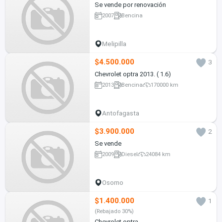
Se vende por renovación
2007
Bencina
Melipilla
$4.500.000
3
Chevrolet optra 2013. ( 1.6)
2013
Bencina
170000 km
Antofagasta
$3.900.000
2
Se vende
2009
Diesel
24084 km
Osorno
$1.400.000
1
(Rebajado 30%)
Chevrolet optra