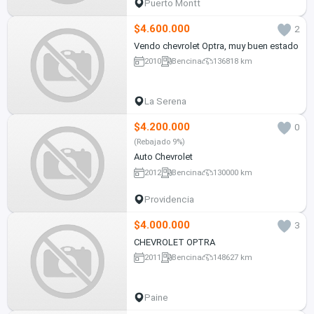
Puerto Montt
$4.600.000
2
Vendo chevrolet Optra, muy buen estado
2010
Bencina
136818 km
La Serena
$4.200.000
0
(Rebajado 9%)
Auto Chevrolet
2012
Bencina
130000 km
Providencia
$4.000.000
3
CHEVROLET OPTRA
2011
Bencina
148627 km
Paine