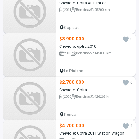
Chevrolet Optra XL Limited
2011
Bencina
95200 km
Copiapó
$3.900.000
0
Chevrolet optra 2010
2010
Bencina
145000 km
La Pintana
$2.700.000
0
Chevrolet Optra
2006
Bencina
426268 km
Penco
$4.700.000
1
Chevrolet Optra 2011 Station Wagon