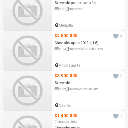
Se vende por renovación
2007
Bencina
Melipilla
$4.500.000
3
Chevrolet optra 2013. ( 1.6)
2013
Bencina
170000 km
Antofagasta
$3.900.000
2
Se vende
2009
Diesel
24084 km
Osorno
$1.400.000
1
(Rebajado 30%)
Chevrolet optra