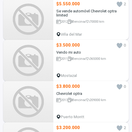
$5.550.000
2
Se vende automóvil Chevrolet optra
limited
2012
Bencina
70000 km
Viña del Mar
$3.500.000
0
Vendo mi auto
2011
Bencina
365000 km
Mostazal
$3.800.000
0
Chevrolet optra
2013
Bencina
209000 km
Puerto Montt
$3.200.000
2