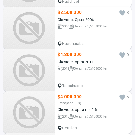
Pudahuel
$2.500.000
3
Chevrolet Optra 2006
2006
Bencina
257000 km
Huechuraba
$4.300.000
0
Chevrolet optra 2011
2011
Bencina
103000 km
Talcahuano
$4.000.000
5
(Rebajado 11%)
Chevrolet optra ii ls 1.6
2013
Bencina
130000 km
Cerrillos