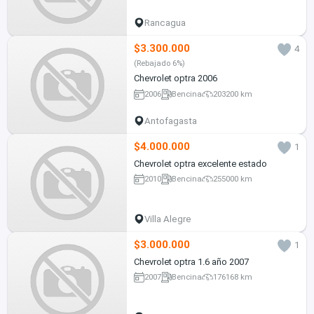
Rancagua
$3.300.000
4
(Rebajado 6%)
Chevrolet optra 2006
2006
Bencina
203200 km
Antofagasta
$4.000.000
1
Chevrolet optra excelente estado
2010
Bencina
255000 km
Villa Alegre
$3.000.000
1
Chevrolet optra 1.6 año 2007
2007
Bencina
176168 km