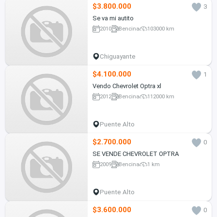
$3.800.000
3
Se va mi autito
2010
Bencina
103000 km
Chiguayante
$4.100.000
1
Vendo Chevrolet Optra xl
2012
Bencina
112000 km
Puente Alto
$2.700.000
0
SE VENDE CHEVROLET OPTRA
2009
Bencina
1 km
Puente Alto
$3.600.000
0