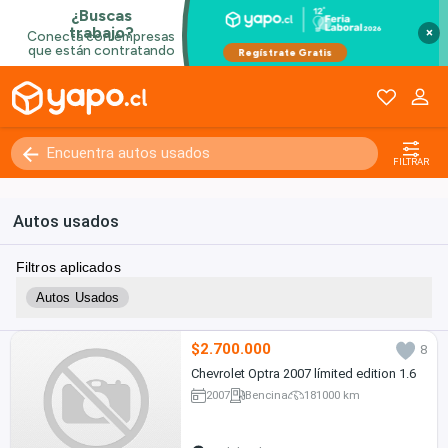
×
FILTRAR
Autos usados
Filtros aplicados
Autos Usados
$2.700.000
8
Chevrolet Optra 2007 límited edition 1.6
2007
Bencina
181000 km