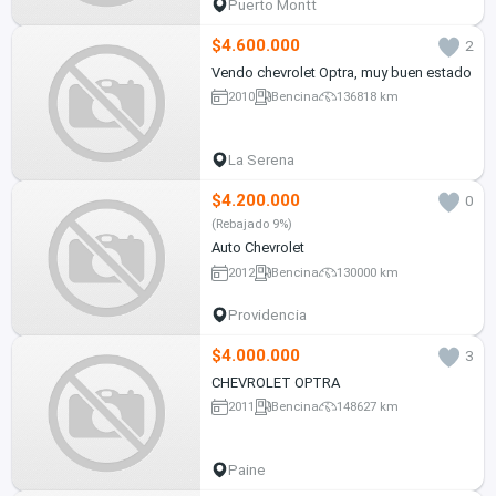
Puerto Montt
$4.600.000
2
Vendo chevrolet Optra, muy buen estado
2010
Bencina
136818 km
La Serena
$4.200.000
0
(Rebajado 9%)
Auto Chevrolet
2012
Bencina
130000 km
Providencia
$4.000.000
3
CHEVROLET OPTRA
2011
Bencina
148627 km
Paine