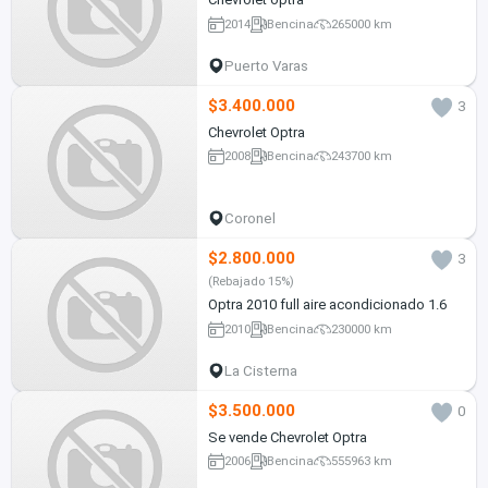
2014
Bencina
265000 km
Puerto Varas
$3.400.000
3
Chevrolet Optra
2008
Bencina
243700 km
Coronel
$2.800.000
3
(Rebajado 15%)
Optra 2010 full aire acondicionado 1.6
2010
Bencina
230000 km
La Cisterna
$3.500.000
0
Se vende Chevrolet Optra
2006
Bencina
555963 km