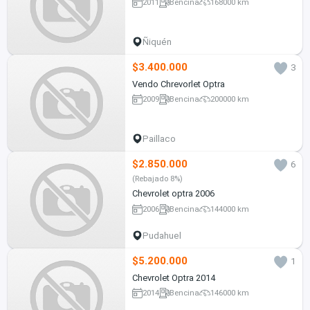
2011
Bencina
168000 km
Ñiquén
$3.400.000
3
Vendo Chrevorlet Optra
2009
Bencina
200000 km
Paillaco
$2.850.000
6
(Rebajado 8%)
Chevrolet optra 2006
2006
Bencina
144000 km
Pudahuel
$5.200.000
1
Chevrolet Optra 2014
2014
Bencina
146000 km