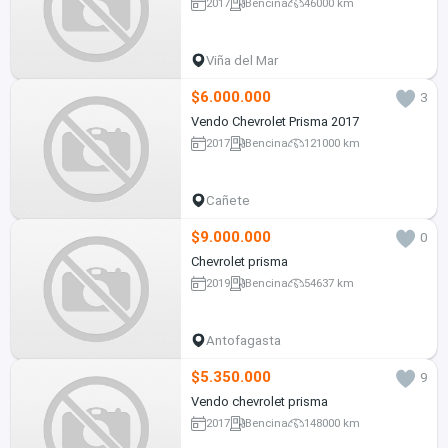
2017
Bencina
46000 km
Viña del Mar
$6.000.000
3
Vendo Chevrolet Prisma 2017
2017
Bencina
121000 km
Cañete
$9.000.000
0
Chevrolet prisma
2019
Bencina
54637 km
Antofagasta
$5.350.000
9
Vendo chevrolet prisma
2017
Bencina
148000 km