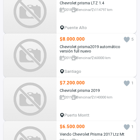
Chevrolet prisma LTZ 1.4
2018
Bencina
114797 km
Puente Alto
$8.000.000
5
Chevrolet prisma2019 automático
versión full nuevo
2019
Bencina
60000 km
Santiago
$7.200.000
1
Chevrolet prisma 2019
2019
Bencina
140000 km
Puerto Montt
$6.500.000
1
Vendo Chevrolet Prisma 2017 Ltz Mt