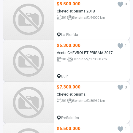
$8.500.000
0
Chevrolet prisma 2018
2018
Bencina
94000 km
La Florida
$6.300.000
1
Venta CHEVROLET PRISMA 2017
2017
Bencina
173868 km
Buin
$7.300.000
0
Chevrolet prisma
2018
Bencina
80969 km
Peñalolén
$6.500.000
1