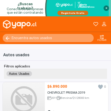
×
FILTRAR
Autos usados
Filtros aplicados
Autos Usados
$6.890.000
0
CHEVROLET PRISMA 2019
2019
Bencina
128000 km