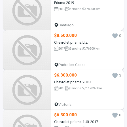
Prisma 2019
2019
Bencina
78000 km
Santiago
$8.500.000
0
Chevrolet prisma Ltz
2017
Bencina
76500 km
Padre las Casas
$6.300.000
3
Chevrolet prisma 2018
2018
Bencina
112097 km
Victoria
$6.300.000
0
Chevrolet prisma 1.4lt 2017