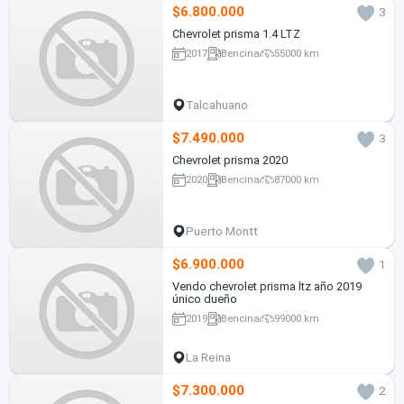
$6.800.000
3
Chevrolet prisma 1.4 LTZ
2017
Bencina
55000 km
Talcahuano
$7.490.000
3
Chevrolet prisma 2020
2020
Bencina
87000 km
Puerto Montt
$6.900.000
1
Vendo chevrolet prisma ltz año 2019
único dueño
2019
Bencina
99000 km
La Reina
$7.300.000
2