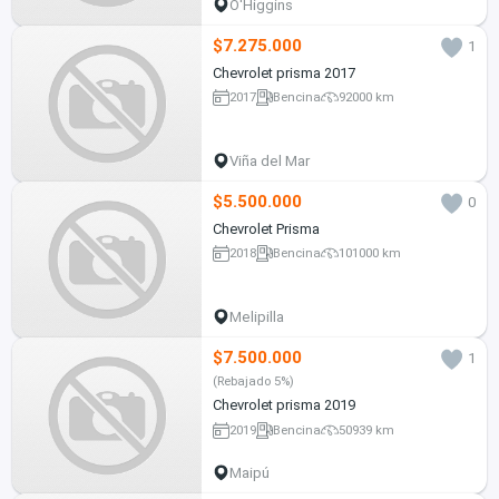
O'Higgins
$7.275.000
1
Chevrolet prisma 2017
2017
Bencina
92000 km
Viña del Mar
$5.500.000
0
Chevrolet Prisma
2018
Bencina
101000 km
Melipilla
$7.500.000
1
(Rebajado 5%)
Chevrolet prisma 2019
2019
Bencina
50939 km
Maipú