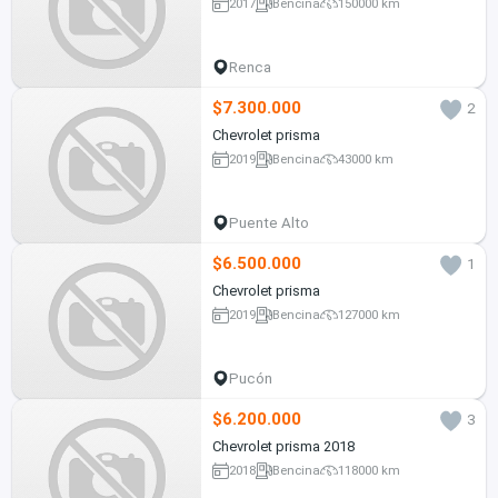
2017
Bencina
150000 km
Renca
$7.300.000
2
Chevrolet prisma
2019
Bencina
43000 km
Puente Alto
$6.500.000
1
Chevrolet prisma
2019
Bencina
127000 km
Pucón
$6.200.000
3
Chevrolet prisma 2018
2018
Bencina
118000 km