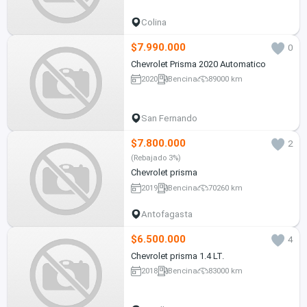
Colina
$7.990.000
0
Chevrolet Prisma 2020 Automatico
2020
Bencina
89000 km
San Fernando
$7.800.000
2
(Rebajado 3%)
Chevrolet prisma
2019
Bencina
70260 km
Antofagasta
$6.500.000
4
Chevrolet prisma 1.4 LT.
2018
Bencina
83000 km