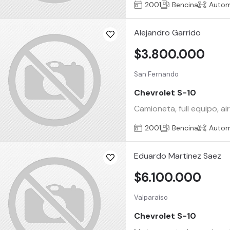
2001
Bencina
Autom
Alejandro Garrido
$3.800.000
San Fernando
Chevrolet S-10
Camioneta, full equipo, a
2001
Bencina
Autom
Eduardo Martinez Saez
$6.100.000
Valparaíso
Chevrolet S-10