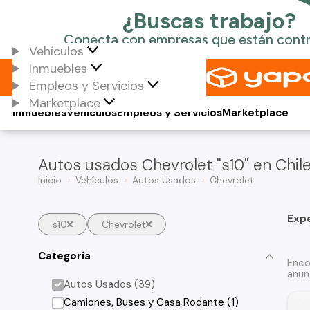
Vehículos
Inmuebles
Empleos y Servicios
Marketplace
Inmuebles
Vehículos
Empleos y Servicios
Marketplace
Autos usados Chevrolet "s10" en Chil
Inicio
Vehículos
Autos Usados
Chevrolet
Exp
s10
Chevrolet
Categoría
Enco
anun
Autos Usados (39)
Camiones, Buses y Casa Rodante (1)