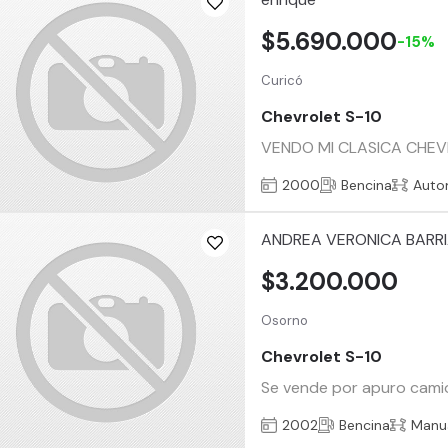
$5.690.000
-15%
Curicó
Chevrolet S-10
VENDO MI CLASICA CHEVR
2000
Bencina
Auto
ANDREA VERONICA BARR
$3.200.000
Osorno
Chevrolet S-10
Se vende por apuro camio
2002
Bencina
Manu