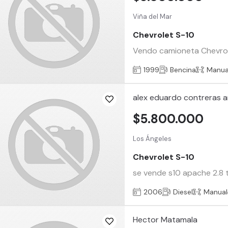
Viña del Mar
Chevrolet S-10
Vendo camioneta Chevrole
1999
Bencina
Manua
alex eduardo contreras a
$5.800.000
Los Ángeles
Chevrolet S-10
se vende s10 apache 2.8 t
2006
Diesel
Manual
Hector Matamala