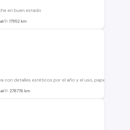
che en buen estado
al
171152 km
con detalles estéticos por el año y el uso, papeles al día si
al
278776 km