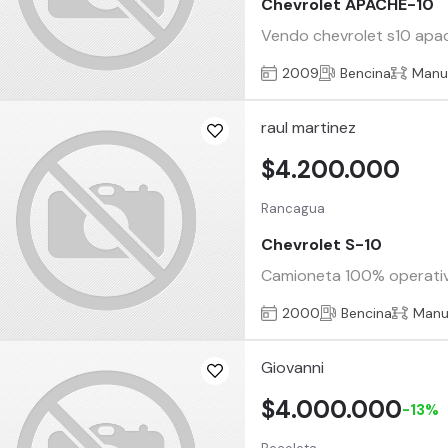
Chevrolet APACHE-10
Vendo chevrolet s10 apa
2009
Bencina
Manu
raul martinez
$4.200.000
Rancagua
Chevrolet S-10
Camioneta 100% operativa 
2000
Bencina
Manu
Giovanni
$4.000.000
-13%