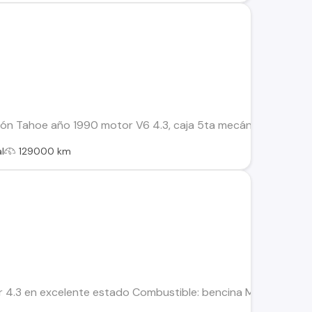
ión Tahoe año 1990 motor V6 4.3, caja 5ta mecánica 4x4, aire
l
129000 km
4.3 en excelente estado Combustible: bencina Motor sin fugas, 