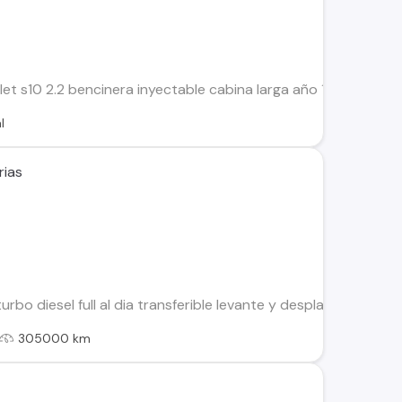
t s10 2.2 bencinera inyectable cabina larga año 1999 sin mul
l
rias
urbo diesel full al dia transferible levante y desplazada 2 pu
305000 km