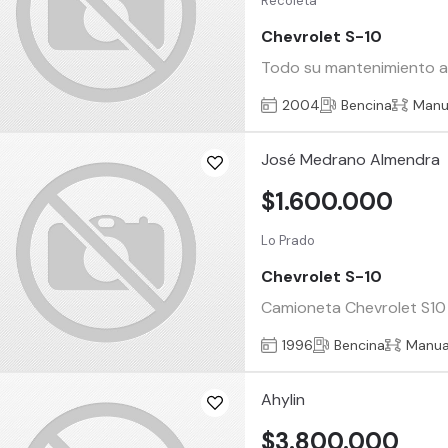
Recoleta
Chevrolet S-10
Todo su mantenimiento al
2004
Bencina
Manu
José Medrano Almendra
$1.600.000
Lo Prado
Chevrolet S-10
Camioneta Chevrolet S10 
1996
Bencina
Manua
Ahylin
$3.800.000