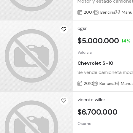
Motor y estado camionet
2007
Bencina
Manu
cgsr
$5.000.000
-14%
Valdivia
Chevrolet S-10
Se vende camioneta modelo
2010
Bencina
Manua
vicente willer
$6.700.000
Osorno