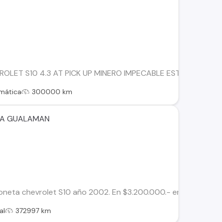
OLET S10 4.3 AT PICK UP MINERO IMPECABLE ESTADO NEUMA
mática
300000 km
IA GUALAMAN
neta chevrolet S10 año 2002. En $3.200.000.- en buen estad
al
372997 km