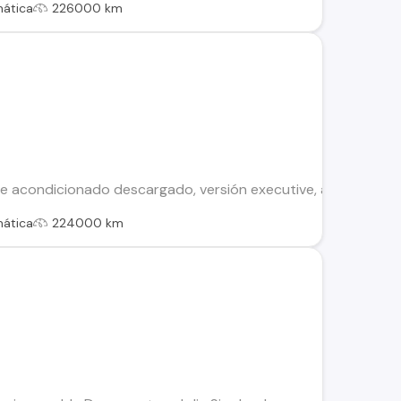
ática
226000 km
ire acondicionado descargado, versión executive, asientos de
ática
224000 km