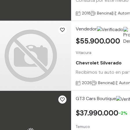
Consulta por este medio 
2018
Bencina
Autom
Vendedor
$55.900.000
Vitacura
Chevrolet Silverado
Recibimos tu auto en par
2026
Bencina
Auto
GT3 Cars Boutique
$37.990.000
-2%
Temuco