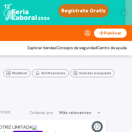
×
Publicar
Explorar tiendas
Consejos de seguridad
Centro de ayuda
BlueBook
Notificaciones
Guardar búsqueda
ncios
Ordenar por
Más relevantes
TRIZ LIMITADA