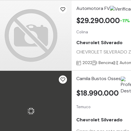
Automotora FV
$29.290.000
-11%
Colina
Chevrolet Silverado
CHEVROLET SILVERADO Z71
2022
Bencina
Auto
Camila Bustos Osses
$18.990.000
Temuco
Chevrolet Silverado