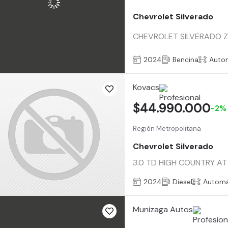
Chevrolet Silverado
CHEVROLET SILVERADO ZR2 
2024
Bencina
Auto
Kovacs
$44.990.000
-2%
Región Metropolitana
Chevrolet Silverado
3.0 TD HIGH COUNTRY AT 4
2024
Diesel
Automá
Munizaga Autos