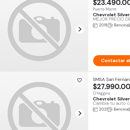
$23.490.0
Puerto Montt
Chevrolet Silve
MEJOR PRECIO DE 
2018
Bencina
Contactar a
SMSA San Ferna
$27.990.0
O'Higgins
Chevrolet Silve
Cambia tu auto co
2021
Bencina