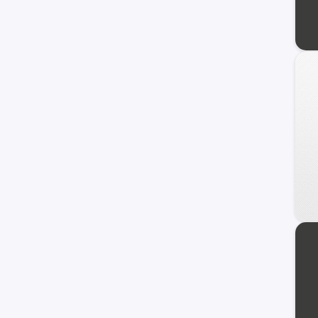
Cavalier
Cobalt
N300
Corvette
Silverado 1500
Astro
C/K 2500 Series
Chevette
Classic
Monte Carlo
Nova
Prizm
Tahoe Hybrid
TrailBlazer EXT