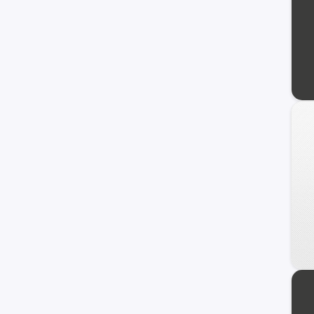
Trailblazer
Uplander