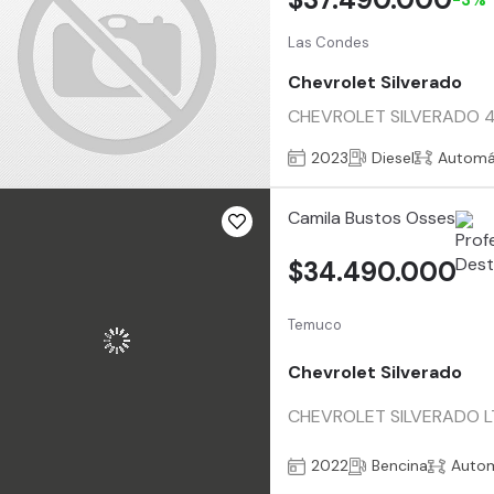
Las Condes
Chevrolet Silverado
CHEVROLET SILVERADO 4X4
2023
Diesel
Automá
Camila Bustos Osses
$34.490.000
Temuco
Chevrolet Silverado
CHEVROLET SILVERADO LTZ 
2022
Bencina
Auto