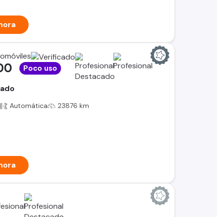
hora
tomóviles
00
Poco uso
rado
Automática
23876 km
hora