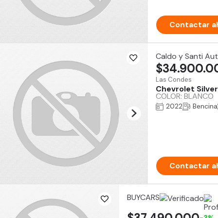
Contactar a
Caldo y Santi Au
$34.900.0
Las Condes
Chevrolet Silve
COLOR: BLANCO
2022
Bencina
Contactar a
BUYCARS
$37.490.000
-3%