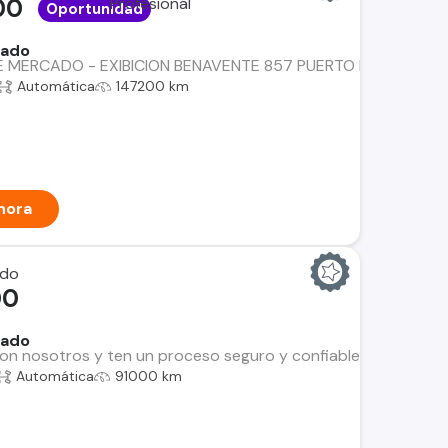
00
Oportunidad
rado
MERCADO - EXIBICION BENAVENTE 857 PUERTO MONTT- FINANCIA
Automática
147200 km
hora
ndo
00
rado
n nosotros y ten un proceso seguro y confiable. Encuentra el i
Automática
91000 km