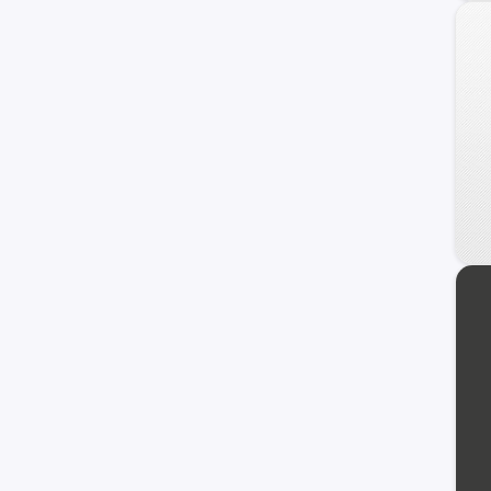
C-10
Blazer
Equinox
Suburban
TrailBlazer
Camaro
Prisma
C/K 1500 Series
Orlando
Sonic
Onix Turbo
Vivant
Apache-10