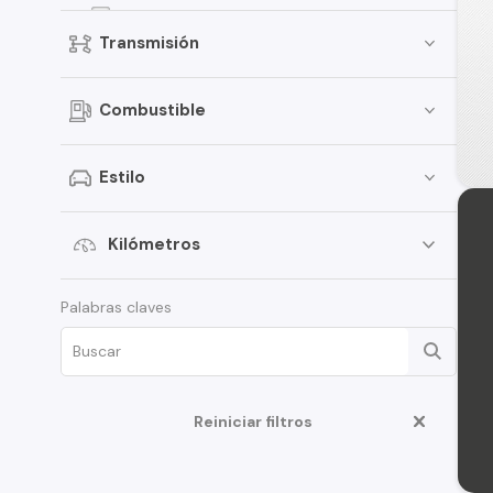
Onix
Transmisión
Spark
D-Max
Combustible
Traverse
S-10
Estilo
Aveo
Montana
Kilómetros
Corsa
Palabras claves
Tahoe
N400
Cruze
Reiniciar filtros
Optra
Spin