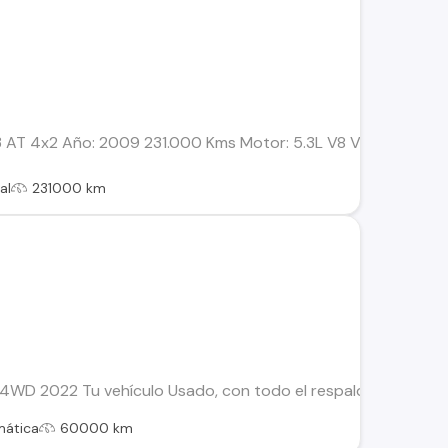
.3 AT 4x2 Año: 2009 231.000 Kms Motor: 5.3L V8 Vortec con A
al
231000 km
4WD 2022 Tu vehículo Usado, con todo el respaldo de Kovacs: 
mática
60000 km