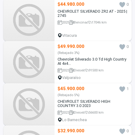
$44.980.000
0
CHEVROLET SILVERADO ZR2 AT - 2025 |
2745
2025
Bencina
17046 km
Vitacura
$49.990.000
0
(Rebajado 3%)
Chevrolet Silverado 3.0 Td High Country
At 4x4...
2023
Diesel
91500 km
Valparaíso
$45.900.000
1
(Rebajado 5%)
CHEVROLET SILVERADO HIGH
COUNTRY 3.0 2023
2023
Diesel
56600 km
Lo Barnechea
$32.990.000
0