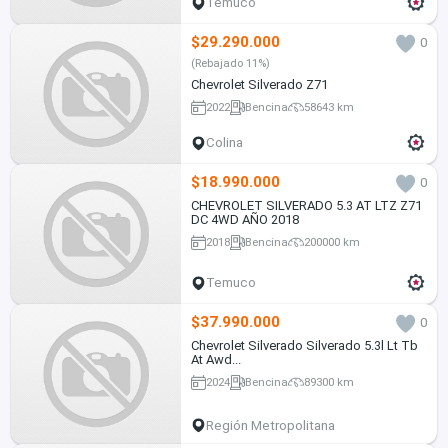
Temuco
$29.290.000
0
(Rebajado 11%)
Chevrolet Silverado Z71
2022
Bencina
58643 km
Colina
$18.990.000
0
CHEVROLET SILVERADO 5.3 AT LTZ Z71
DC 4WD AÑO 2018
2018
Bencina
200000 km
Temuco
$37.990.000
0
Chevrolet Silverado Silverado 5.3l Lt Tb
At Awd...
2024
Bencina
89300 km
Región Metropolitana