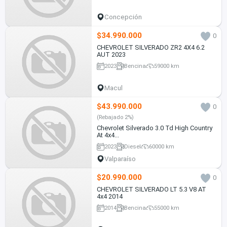
Concepción
$34.990.000
0
CHEVROLET SILVERADO ZR2 4X4 6.2
AUT 2023
2023
Bencina
59000 km
Macul
$43.990.000
0
(Rebajado 2%)
Chevrolet Silverado 3.0 Td High Country
At 4x4...
2023
Diesel
60000 km
Valparaíso
$20.990.000
0
CHEVROLET SILVERADO LT 5.3 V8 AT
4x4 2014
2014
Bencina
55000 km