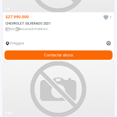
1/9
$27.990.000
1
CHEVROLET SILVERADO 2021
2021
Bencina
91000 km
O'Higgins
Contactar ahora
1/20