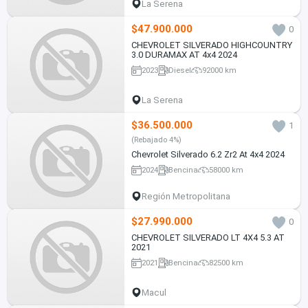
La Serena
$47.900.000
0
CHEVROLET SILVERADO HIGHCOUNTRY
3.0 DURAMAX AT 4x4 2024
2023
Diesel
92000 km
La Serena
$36.500.000
1
(Rebajado 4%)
Chevrolet Silverado 6.2 Zr2 At 4x4 2024
2024
Bencina
58000 km
Región Metropolitana
$27.990.000
0
CHEVROLET SILVERADO LT 4X4 5.3 AT
2021
2021
Bencina
82500 km
Macul