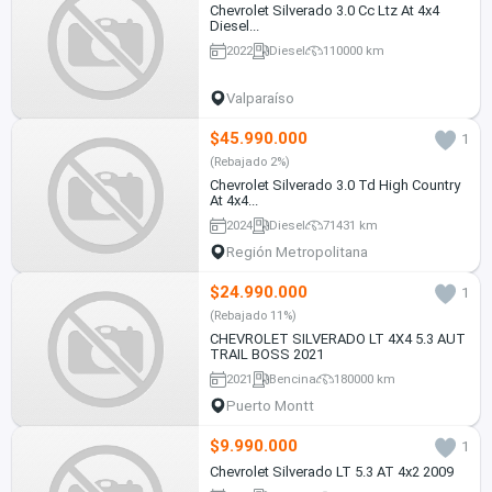
Chevrolet Silverado 3.0 Cc Ltz At 4x4
Diesel...
2022
Diesel
110000 km
Valparaíso
$45.990.000
1
(Rebajado 2%)
Chevrolet Silverado 3.0 Td High Country
At 4x4...
2024
Diesel
71431 km
Región Metropolitana
$24.990.000
1
(Rebajado 11%)
CHEVROLET SILVERADO LT 4X4 5.3 AUT
TRAIL BOSS 2021
2021
Bencina
180000 km
Puerto Montt
$9.990.000
1
Chevrolet Silverado LT 5.3 AT 4x2 2009