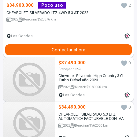
$34.900.000
Poco uso
2
CHEVROLET SILVERADO LTZ 4WD 5.3 AT 2022
2022
Bencina
23876 km
Las Condes
Contactar ahora
$37.490.000
0
(Rebajado 3%)
Chevrolet Silverado High Country 3.0L
Turbo Diésel año 2023
2023
Diesel
180000 km
Las Condes
$34.490.000
0
CHEVROLET SILVERADO 5.3 LTZ
AUTOMATICA FACTURABLE CON IVA
2022
Bencina
62000 km