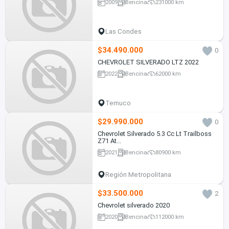
2009
Bencina
231000 km
Las Condes
$34.490.000
0
CHEVROLET SILVERADO LTZ 2022
2022
Bencina
62000 km
Temuco
$29.990.000
0
Chevrolet Silverado 5.3 Cc Lt Trailboss
Z71 At...
2021
Bencina
80900 km
Región Metropolitana
$33.500.000
2
Chevrolet silverado 2020
2020
Bencina
112000 km