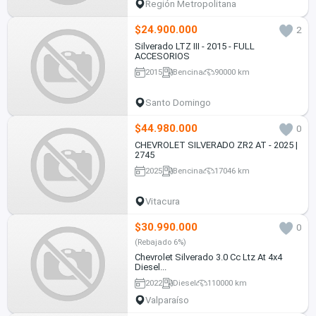
Región Metropolitana
$24.900.000
2
Silverado LTZ III - 2015 - FULL
ACCESORIOS
2015
Bencina
90000 km
Santo Domingo
$44.980.000
0
CHEVROLET SILVERADO ZR2 AT - 2025 |
2745
2025
Bencina
17046 km
Vitacura
$30.990.000
0
(Rebajado 6%)
Chevrolet Silverado 3.0 Cc Ltz At 4x4
Diesel...
2022
Diesel
110000 km
Valparaíso