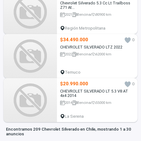
Chevrolet Silverado 5.3 Cc Lt Trailboss
Z71 At...
2021
Bencina
80900 km
Región Metropolitana
$34.490.000
0
CHEVROLET SILVERADO LTZ 2022
2022
Bencina
62000 km
Temuco
$20.990.000
0
CHEVROLET SILVERADO LT 5.3 V8 AT
4x4 2014
2014
Bencina
55000 km
La Serena
Encontramos 209 Chevrolet Silverado en Chile, mostrando 1 a 30
anuncios