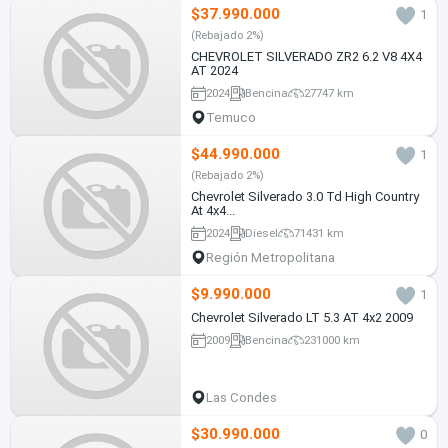
$37.990.000
1
(Rebajado 2%)
CHEVROLET SILVERADO ZR2 6.2 V8 4X4
AT 2024
2024
Bencina
27747 km
Temuco
$44.990.000
1
(Rebajado 2%)
Chevrolet Silverado 3.0 Td High Country
At 4x4...
2024
Diesel
71431 km
Región Metropolitana
$9.990.000
1
Chevrolet Silverado LT 5.3 AT 4x2 2009
2009
Bencina
231000 km
Las Condes
$30.990.000
0