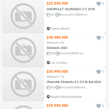
$22.990.000
0
CHEVROLET SILVERADO LTZ 2018
2018
Bencina
130000 km
Puerto Montt
$38.980.000
1
(Rebajado 5%)
Silverado 2022
2022
Diesel
85000 km
Las Condes
$35.990.000
1
(Rebajado 1%)
Chevrolet Silverado 6.2 Zr2 At 4x4 2024
2024
Bencina
58000 km
Región Metropolitana
$29.990.000
0