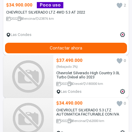
$34.900.000
Poco uso
2
CHEVROLET SILVERADO LTZ 4WD 5.3 AT 2022
2022
Bencina
23876 km
Las Condes
Contactar ahora
$37.490.000
0
(Rebajado 3%)
Chevrolet Silverado High Country 3.0L
Turbo Diésel año 2023
2023
Diesel
180000 km
Las Condes
$34.490.000
0
CHEVROLET SILVERADO 5.3 LTZ
AUTOMATICA FACTURABLE CON IVA
2022
Bencina
62000 km