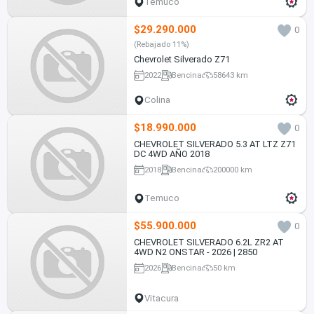
Temuco
$29.290.000
0
(Rebajado 11%)
Chevrolet Silverado Z71
2022
Bencina
58643 km
Colina
$18.990.000
0
CHEVROLET SILVERADO 5.3 AT LTZ Z71
DC 4WD AÑO 2018
2018
Bencina
200000 km
Temuco
$55.900.000
0
CHEVROLET SILVERADO 6.2L ZR2 AT
4WD N2 ONSTAR - 2026 | 2850
2026
Bencina
50 km
Vitacura