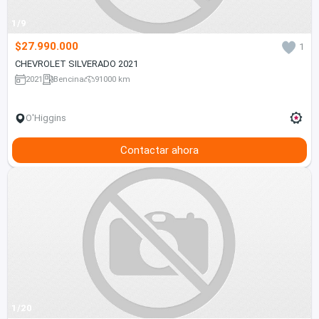
1/9
$27.990.000
1
CHEVROLET SILVERADO 2021
2021
Bencina
91000 km
O'Higgins
Contactar ahora
1/20