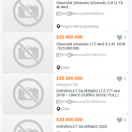
Chevrolet Silverado Silverado 5.3l Lt Tb
At 4wd...
2022
Bencina
60000 km
Región Metropolitana
$25.000.000
0
Chevrolet silverado LTZ 4wd 5.3 AT 2018
- $25.000.000
2018
Bencina
123610 km
Chile
$20.500.000
2
(Rebajado 2%)
CHEVROLET SILVERADO LTZ Z71 4x4
2018 — ÚNICO DUEÑO/ BOSE/ FULL/
MANTENCIONES EN MARCA
2018
Bencina
156063 km
Chile
$33.900.000
0
CHEVROLET SILVERADO 2022