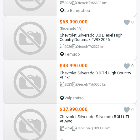
2023
Diesel
56600 km
Lo Barnechea
$68.990.000
0
(Rebajado 1%)
Chevrolet Silverado 3.0 Diesel High
Country Duramax 4WD 2026
2026
Diesel
2329 km
Temuco
$43.990.000
0
Chevrolet Silverado 3.0 Td High Country
At 4x4...
2023
Diesel
60000 km
Valparaíso
$37.990.000
0
Chevrolet Silverado Silverado 5.3l Lt Tb
At Awd...
2024
Bencina
89300 km