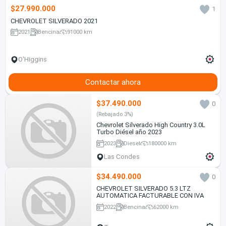
$27.990.000
1
CHEVROLET SILVERADO 2021
2021
Bencina
91000 km
O'Higgins
Contactar ahora
$37.490.000
0
(Rebajado 3%)
Chevrolet Silverado High Country 3.0L
Turbo Diésel año 2023
2023
Diesel
180000 km
Las Condes
$34.490.000
0
CHEVROLET SILVERADO 5.3 LTZ
AUTOMATICA FACTURABLE CON IVA
2022
Bencina
62000 km