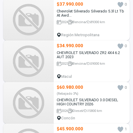
$37.990.000
0
Chevrolet Silverado Silverado 5.3l Lt Tb
At Awd...
2024
Bencina
89300 km
Región Metropolitana
$34.990.000
0
CHEVROLET SILVERADO ZR2 4X4 6.2
AUT 2023
2023
Bencina
59000 km
Macul
$60.980.000
0
(Rebajado 3%)
CHEVROLET SILVERADO 3.0 DIESEL
HIGH COUNTRY 2026
2026
Diesel
15800 km
Concón
$45.900.000
1