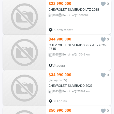
$22.990.000
0
CHEVROLET SILVERADO LTZ 2018
2018
Bencina
130000 km
Puerto Montt
$44.980.000
0
CHEVROLET SILVERADO ZR2 AT - 2025 |
2745
2025
Bencina
17046 km
Vitacura
$34.990.000
0
(Rebajado 3%)
CHEVROLET SILVERADO 2023
2023
Bencina
75364 km
O'Higgins
$50.990.000
0