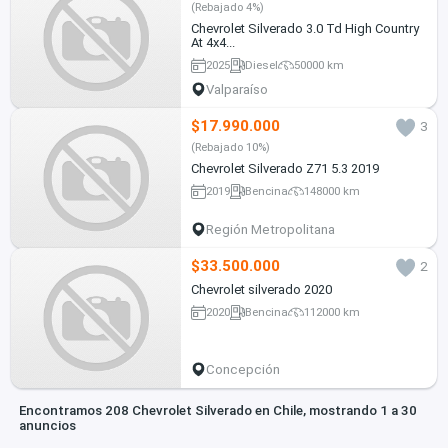
(Rebajado 4%)
Chevrolet Silverado 3.0 Td High Country
At 4x4...
2025
Diesel
50000 km
Valparaíso
$17.990.000
3
(Rebajado 10%)
Chevrolet Silverado Z71 5.3 2019
2019
Bencina
148000 km
Región Metropolitana
$33.500.000
2
Chevrolet silverado 2020
2020
Bencina
112000 km
Concepción
Encontramos 208 Chevrolet Silverado en Chile, mostrando 1 a 30
anuncios