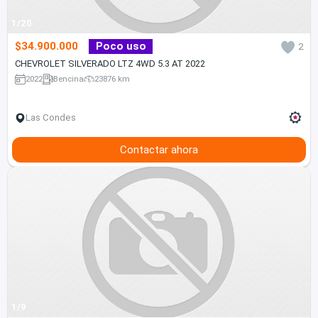
1/20
$34.900.000
Poco uso
2
CHEVROLET SILVERADO LTZ 4WD 5.3 AT 2022
2022
Bencina
23876 km
Las Condes
Contactar ahora
1/9