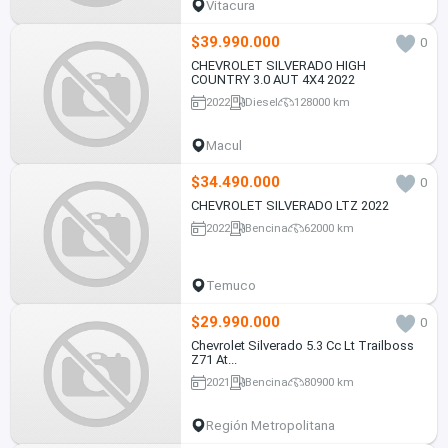
Vitacura
$39.990.000
0
CHEVROLET SILVERADO HIGH
COUNTRY 3.0 AUT 4X4 2022
2022
Diesel
128000 km
Macul
$34.490.000
0
CHEVROLET SILVERADO LTZ 2022
2022
Bencina
62000 km
Temuco
$29.990.000
0
Chevrolet Silverado 5.3 Cc Lt Trailboss
Z71 At...
2021
Bencina
80900 km
Región Metropolitana