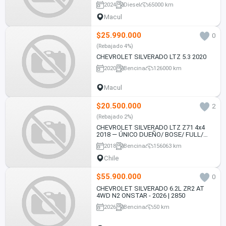
2024
Diesel
65000 km
Macul
$25.990.000
0
(Rebajado 4%)
CHEVROLET SILVERADO LTZ 5.3 2020
2020
Bencina
126000 km
Macul
$20.500.000
2
(Rebajado 2%)
CHEVROLET SILVERADO LTZ Z71 4x4
2018 — ÚNICO DUEÑO/ BOSE/ FULL/
MANTENCIONES EN MARCA
2018
Bencina
156063 km
Chile
$55.900.000
0
CHEVROLET SILVERADO 6.2L ZR2 AT
4WD N2 ONSTAR - 2026 | 2850
2026
Bencina
50 km