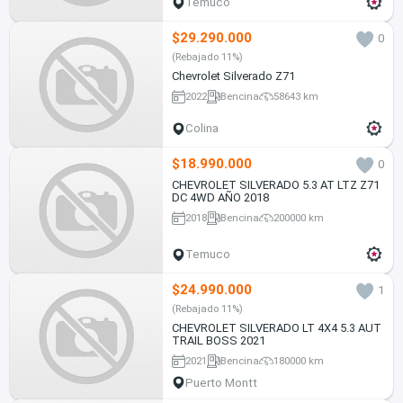
Temuco
$29.290.000
0
(Rebajado 11%)
Chevrolet Silverado Z71
2022
Bencina
58643 km
Colina
$18.990.000
0
CHEVROLET SILVERADO 5.3 AT LTZ Z71
DC 4WD AÑO 2018
2018
Bencina
200000 km
Temuco
$24.990.000
1
(Rebajado 11%)
CHEVROLET SILVERADO LT 4X4 5.3 AUT
TRAIL BOSS 2021
2021
Bencina
180000 km
Puerto Montt