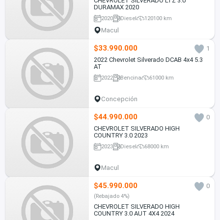
CHEVROLET SILVERADO LTZ 3.0
DURAMAX 2020
2020
Diesel
120100 km
Macul
$33.990.000
1
2022 Chevrolet Silverado DCAB 4x4 5.3
AT
2022
Bencina
61000 km
Concepción
$44.990.000
0
CHEVROLET SILVERADO HIGH
COUNTRY 3.0 2023
2023
Diesel
68000 km
Macul
$45.990.000
0
(Rebajado 4%)
CHEVROLET SILVERADO HIGH
COUNTRY 3.0 AUT 4X4 2024