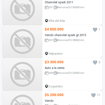
Chevrolet spark 2011
2011
Bencina
190000 km
Viña del Mar
$4.800.000
1
Vendo chevrolet spark gt 2015
2015
Bencina
138000 km
Valparaíso
$3.300.000
3
Auto a la venta
2009
Bencina
120000 km
Coquimbo
$5.200.000
17
Vendo