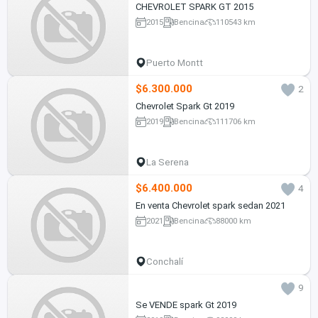
CHEVROLET SPARK GT 2015
2015
Bencina
110543 km
Puerto Montt
$6.300.000
2
Chevrolet Spark Gt 2019
2019
Bencina
111706 km
La Serena
$6.400.000
4
En venta Chevrolet spark sedan 2021
2021
Bencina
88000 km
Conchalí
9
Se VENDE spark Gt 2019