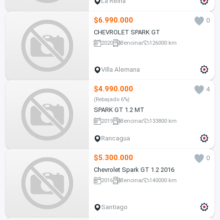
La Reina
$6.990.000
0
CHEVROLET SPARK GT
2020
Bencina
126000 km
Villa Alemana
$4.990.000
4
(Rebajado 6%)
SPARK GT 1.2 MT
2019
Bencina
133800 km
Rancagua
$5.300.000
0
Chevrolet Spark GT 1.2 2016
2016
Bencina
140000 km
Santiago