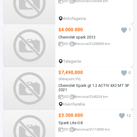
2015
Bencina
54300 km
Antofagasta
$4.000.000
7
Chevrolet spark 2013
2013
Bencina
208000 km
Talagante
$7,490,000
0
(Rebajado 5%)
Chevrolet Spark gt 1.2 ACTIV 4X2 MT 5P
2021
2021
Bencina
48224 km
Huechuraba
$3.300.000
12
Spark Lite 0.8
2012
Bencina
110000 km