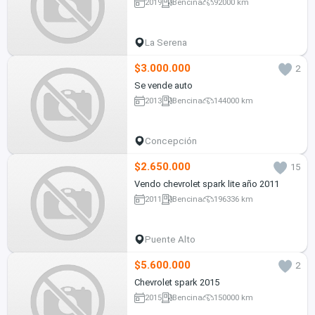
2019
Bencina
92000 km
La Serena
$3.000.000
2
Se vende auto
2013
Bencina
144000 km
Concepción
$2.650.000
15
Vendo chevrolet spark lite año 2011
2011
Bencina
196336 km
Puente Alto
$5.600.000
2
Chevrolet spark 2015
2015
Bencina
150000 km