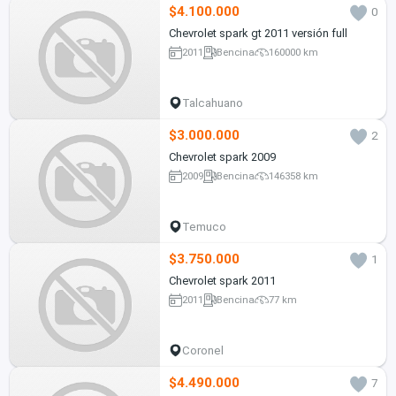
$4.100.000
0
Chevrolet spark gt 2011 versión full
2011
Bencina
160000 km
Talcahuano
$3.000.000
2
Chevrolet spark 2009
2009
Bencina
146358 km
Temuco
$3.750.000
1
Chevrolet spark 2011
2011
Bencina
77 km
Coronel
$4.490.000
7