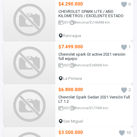
$4.290.000
0
CHEVROLET SPARK LITE / AÑO
KILOMETROS / EXCELENTE ESTADO
2015
Bencina
146488 km
Rancagua
$7.499.000
1
Chevrolet spark Gt active 2021 versión
full equipo
2021
Bencina
40000 km
La Pintana
$6.800.000
2
Chevrolet Spark Sedan 2021 Versión Full
LT 1.2
2021
Bencina
77000 km
San Miguel
$3.500.000
10