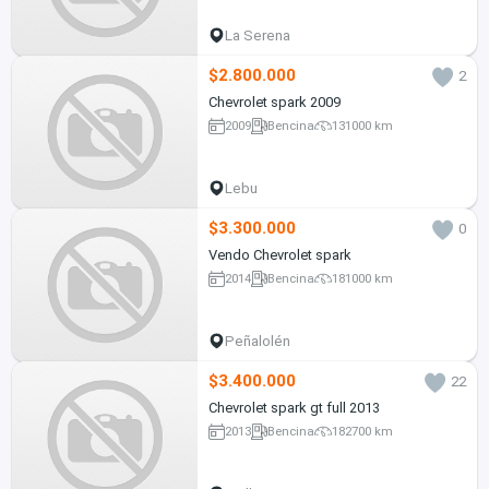
La Serena
$2.800.000
2
Chevrolet spark 2009
2009
Bencina
131000 km
Lebu
$3.300.000
0
Vendo Chevrolet spark
2014
Bencina
181000 km
Peñalolén
$3.400.000
22
Chevrolet spark gt full 2013
2013
Bencina
182700 km