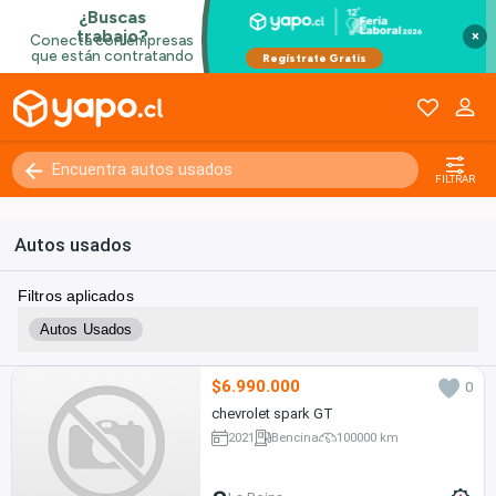
×
FILTRAR
Autos usados
Filtros aplicados
Autos Usados
$6.990.000
0
chevrolet spark GT
2021
Bencina
100000 km