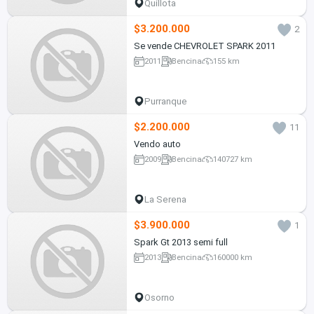
Quillota
$3.200.000
2
Se vende CHEVROLET SPARK 2011
2011
Bencina
155 km
Purranque
$2.200.000
11
Vendo auto
2009
Bencina
140727 km
La Serena
$3.900.000
1
Spark Gt 2013 semi full
2013
Bencina
160000 km
Osorno