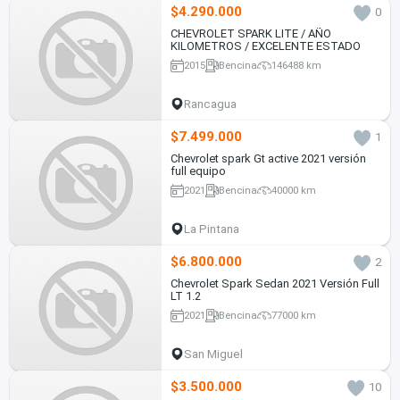
$4.290.000
0
CHEVROLET SPARK LITE / AÑO
KILOMETROS / EXCELENTE ESTADO
2015
Bencina
146488 km
Rancagua
$7.499.000
1
Chevrolet spark Gt active 2021 versión
full equipo
2021
Bencina
40000 km
La Pintana
$6.800.000
2
Chevrolet Spark Sedan 2021 Versión Full
LT 1.2
2021
Bencina
77000 km
San Miguel
$3.500.000
10