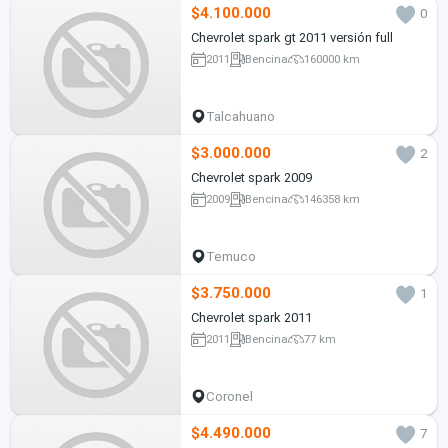
$4.100.000
0
Chevrolet spark gt 2011 versión full
2011
Bencina
160000 km
Talcahuano
$3.000.000
2
Chevrolet spark 2009
2009
Bencina
146358 km
Temuco
$3.750.000
1
Chevrolet spark 2011
2011
Bencina
77 km
Coronel
$4.490.000
7