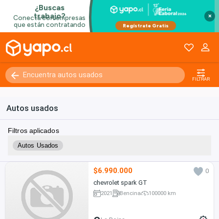
×
FILTRAR
Autos usados
Filtros aplicados
Autos Usados
$6.990.000
0
chevrolet spark GT
2021
Bencina
100000 km