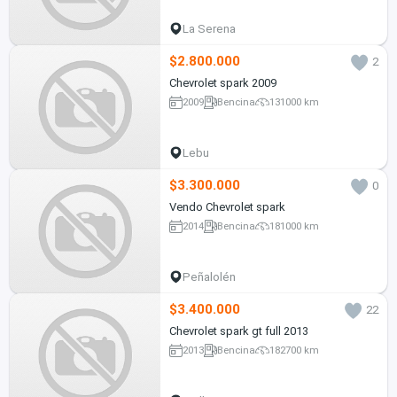
La Serena
$2.800.000
2
Chevrolet spark 2009
2009
Bencina
131000 km
Lebu
$3.300.000
0
Vendo Chevrolet spark
2014
Bencina
181000 km
Peñalolén
$3.400.000
22
Chevrolet spark gt full 2013
2013
Bencina
182700 km