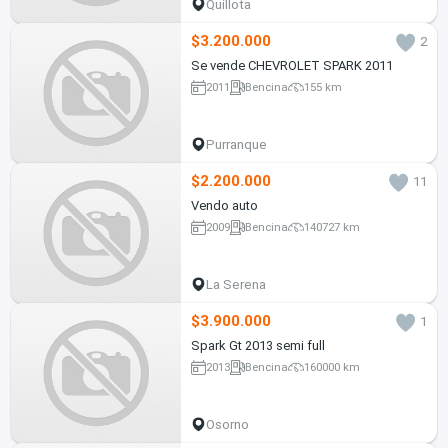
Quillota
$3.200.000
2
Se vende CHEVROLET SPARK 2011
2011
Bencina
155 km
Purranque
$2.200.000
11
Vendo auto
2009
Bencina
140727 km
La Serena
$3.900.000
1
Spark Gt 2013 semi full
2013
Bencina
160000 km
Osorno