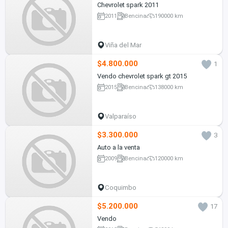
Chevrolet spark 2011
2011
Bencina
190000 km
Viña del Mar
$4.800.000
1
Vendo chevrolet spark gt 2015
2015
Bencina
138000 km
Valparaíso
$3.300.000
3
Auto a la venta
2009
Bencina
120000 km
Coquimbo
$5.200.000
17
Vendo