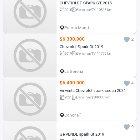
CHEVROLET SPARK GT 2015
2015
Bencina
110543 km
Puerto Montt
$6.300.000
2
Chevrolet Spark Gt 2019
2019
Bencina
111706 km
La Serena
$6.400.000
4
En venta Chevrolet spark sedan 2021
2021
Bencina
88000 km
Conchalí
9
Se VENDE spark Gt 2019