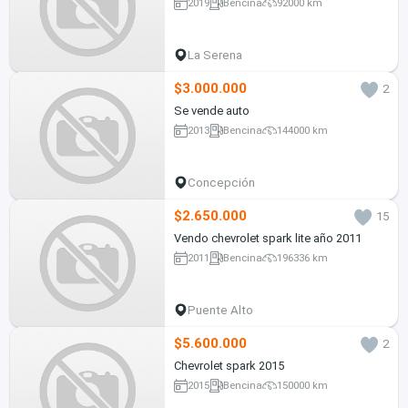
2019
Bencina
92000 km
La Serena
$3.000.000
2
Se vende auto
2013
Bencina
144000 km
Concepción
$2.650.000
15
Vendo chevrolet spark lite año 2011
2011
Bencina
196336 km
Puente Alto
$5.600.000
2
Chevrolet spark 2015
2015
Bencina
150000 km