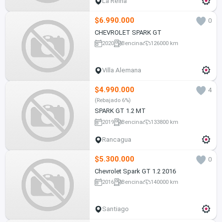
La Reina
$6.990.000
0
CHEVROLET SPARK GT
2020
Bencina
126000 km
Villa Alemana
$4.990.000
4
(Rebajado 6%)
SPARK GT 1.2 MT
2019
Bencina
133800 km
Rancagua
$5.300.000
0
Chevrolet Spark GT 1.2 2016
2016
Bencina
140000 km
Santiago