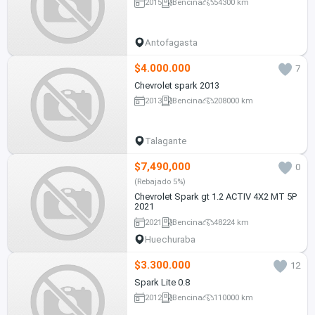
2015
Bencina
54300 km
Antofagasta
$4.000.000
7
Chevrolet spark 2013
2013
Bencina
208000 km
Talagante
$7,490,000
0
(Rebajado 5%)
Chevrolet Spark gt 1.2 ACTIV 4X2 MT 5P
2021
2021
Bencina
48224 km
Huechuraba
$3.300.000
12
Spark Lite 0.8
2012
Bencina
110000 km