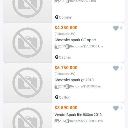
2011
Bencina
77 km
Coronel
$4.350.000
3
(Rebajado 3%)
Chevrolet spark GT sport
2013
Bencina
130000 km
Osorno
$5.750.000
1
(Rebajado 3%)
Chevrolet spark gt 2018
2018
Bencina
85000 km
Quillón
$3.890.000
1
Vendo Spark lite 800cc 2013
2013
Bencina
160000 km