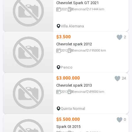
Chevrolet Spark GT 2021
2021
Bencina
11444 km
Villa Alemana
$3.500
2
Chevrolet spark 2012
2012
Bencina
195000 km
Penco
$3.000.000
24
Chevrolet spark 2013
2013
Bencina
89000 km
Quinta Normal
$5.500.000
0
Spark Gt 2015