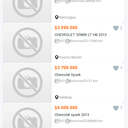
2015
Bencina
89500 km
Rancagua
$3.990.000
2
CHEVROLET SPARK LT HB 2013
2013
Bencina
117000 km
Puerto Montt
$3.700.000
1
Chevrolet Spark
2011
Bencina
127 km
Valdivia
$4.000.000
7
Chevrolet spark 2013
2013
Bencina
208000 km