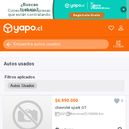
×
FILTRAR
Autos usados
Filtros aplicados
Autos Usados
$6.990.000
0
chevrolet spark GT
2021
Bencina
100000 km