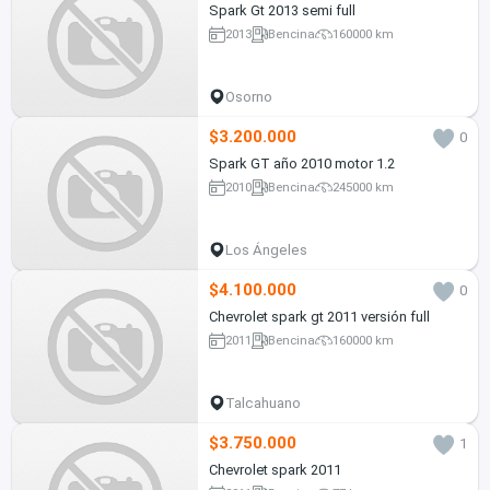
Spark Gt 2013 semi full
2013
Bencina
160000 km
Osorno
$3.200.000
0
Spark GT año 2010 motor 1.2
2010
Bencina
245000 km
Los Ángeles
$4.100.000
0
Chevrolet spark gt 2011 versión full
2011
Bencina
160000 km
Talcahuano
$3.750.000
1
Chevrolet spark 2011