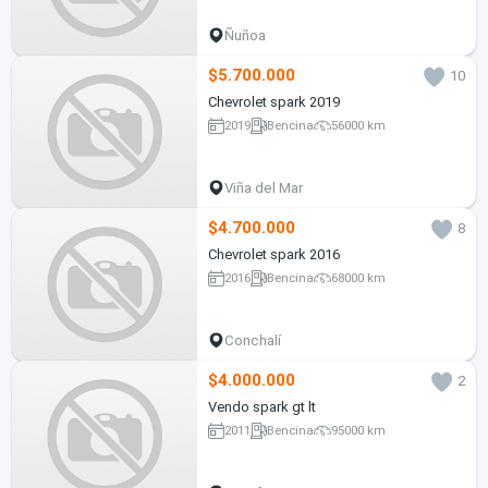
Ñuñoa
$5.700.000
10
Chevrolet spark 2019
2019
Bencina
56000 km
Viña del Mar
$4.700.000
8
Chevrolet spark 2016
2016
Bencina
68000 km
Conchalí
$4.000.000
2
Vendo spark gt lt
2011
Bencina
95000 km