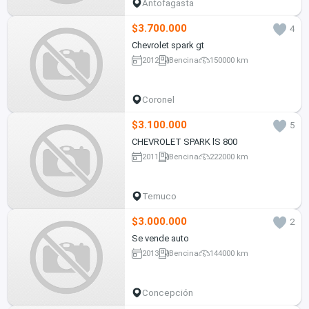
Antofagasta
$3.700.000
4
Chevrolet spark gt
2012
Bencina
150000 km
Coronel
$3.100.000
5
CHEVROLET SPARK lS 800
2011
Bencina
222000 km
Temuco
$3.000.000
2
Se vende auto
2013
Bencina
144000 km
Concepción