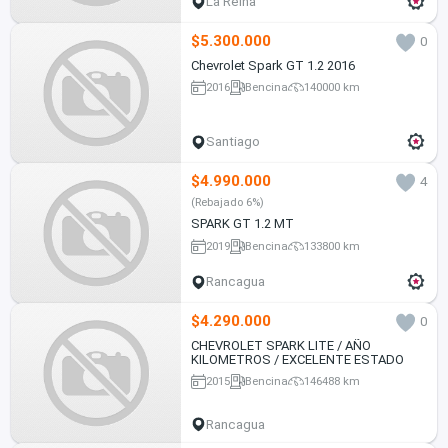
La Reina
$5.300.000
0
Chevrolet Spark GT 1.2 2016
2016
Bencina
140000 km
Santiago
$4.990.000
4
(Rebajado 6%)
SPARK GT 1.2 MT
2019
Bencina
133800 km
Rancagua
$4.290.000
0
CHEVROLET SPARK LITE / AÑO
KILOMETROS / EXCELENTE ESTADO
2015
Bencina
146488 km
Rancagua