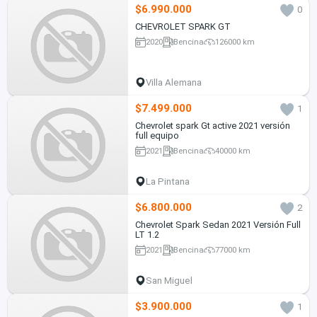
$6.990.000
0
CHEVROLET SPARK GT
2020
Bencina
126000 km
Villa Alemana
$7.499.000
1
Chevrolet spark Gt active 2021 versión
full equipo
2021
Bencina
40000 km
La Pintana
$6.800.000
2
Chevrolet Spark Sedan 2021 Versión Full
LT 1.2
2021
Bencina
77000 km
San Miguel
$3.900.000
1