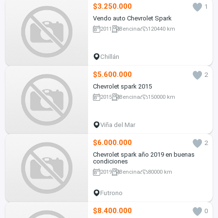
$3.250.000
1
Vendo auto Chevrolet Spark
2011
Bencina
120440 km
Chillán
$5.600.000
2
Chevrolet spark 2015
2015
Bencina
150000 km
Viña del Mar
$6.000.000
2
Chevrolet spark año 2019 en buenas
condiciones
2019
Bencina
80000 km
Futrono
$8.400.000
0