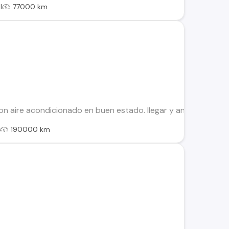
l
77000 km
on aire acondicionado en buen estado. llegar y andar. al día.
l
190000 km