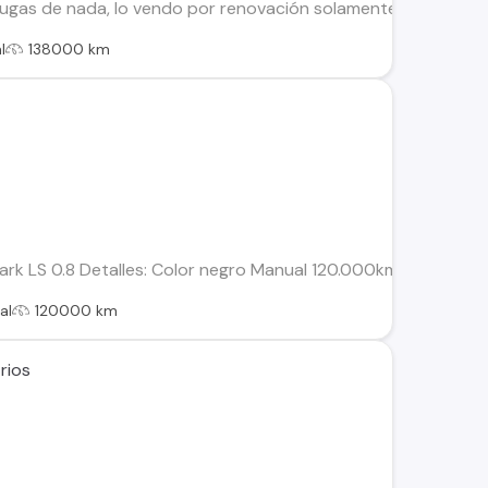
n fugas de nada, lo vendo por renovación solamente. Valor $ 4
l
138000 km
rk LS 0.8 Detalles: Color negro Manual 120.000km Segunda due
al
120000 km
rios