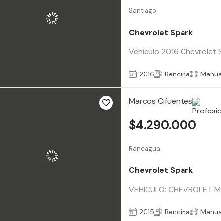
Santiago
Chevrolet Spark
Vehículo 2016 Chevrolet 
2016
Bencina
Manua
Marcos Cifuentes
$4.290.000
Rancagua
Chevrolet Spark
VEHICULO: CHEVROLET 
2015
Bencina
Manua