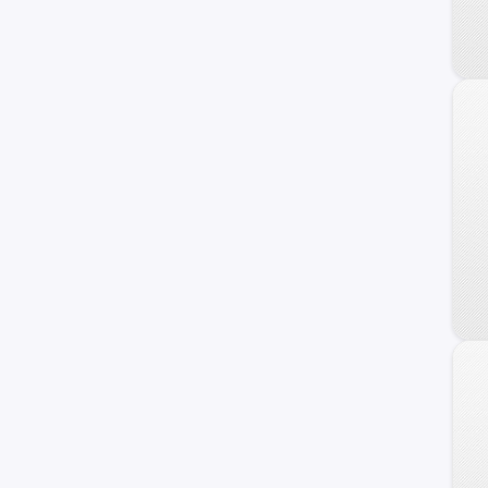
Trailblazer
Uplander