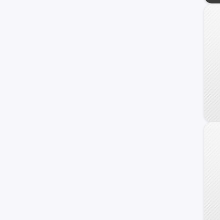
C-10
Suburban
Blazer
Equinox
TrailBlazer
Camaro
C/K 1500 Series
Orlando
Prisma
Sonic
Onix Turbo
Vivant
Apache-10