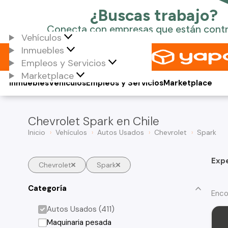
Vehículos
Inmuebles
Empleos y Servicios
Marketplace
Inmuebles
Vehículos
Empleos y Servicios
Marketplace
Chevrolet Spark en Chile
Inicio
Vehículos
Autos Usados
Chevrolet
Spark
Exp
Chevrolet
Spark
Categoría
Enco
Autos Usados (411)
Maquinaria pesada