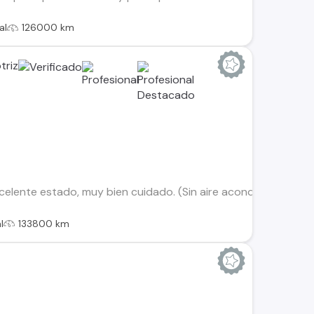
al
126000 km
triz
elente estado, muy bien cuidado. (Sin aire acondicionado) Vehíc
l
133800 km