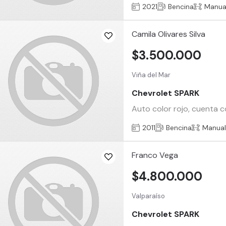
2021
Bencina
Manua
Camila Olivares Silva
$3.500.000
Viña del Mar
Chevrolet SPARK
Auto color rojo, cuenta c
2011
Bencina
Manua
Franco Vega
$4.800.000
Valparaíso
Chevrolet SPARK