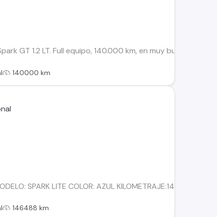
Spark GT 1.2 LT. Full equipo, 140.000 km, en muy buen estado
l
140000 km
MODELO: SPARK LITE COLOR: AZUL KILOMETRAJE:146.48
l
146488 km