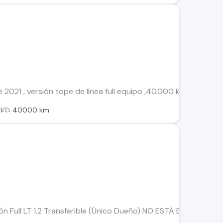
 2021 , versión tope de línea full equipo ,40.000 km , dueño ú
l
40000 km
n Full LT 1.2 Transferible (Único Dueño) NO ESTÁ EN PRENDA N