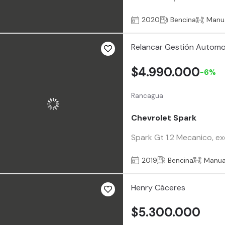
2020
Bencina
Manu
Relancar Gestión Automo
$4.990.000
-6%
Rancagua
Chevrolet Spark
Spark Gt 1.2 Mecanico, exc
2019
Bencina
Manua
Henry Cáceres
$5.300.000