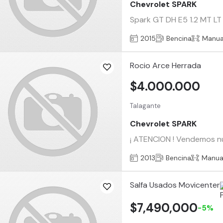
Chevrolet SPARK
Spark GT DH E5 1.2 MT LT 
2015
Bencina
Manua
Rocio Arce Herrada
$4.000.000
Talagante
Chevrolet SPARK
¡ ATENCION ! Vendemos nue
2013
Bencina
Manua
Salfa Usados Movicenter
$7,490,000
-5%