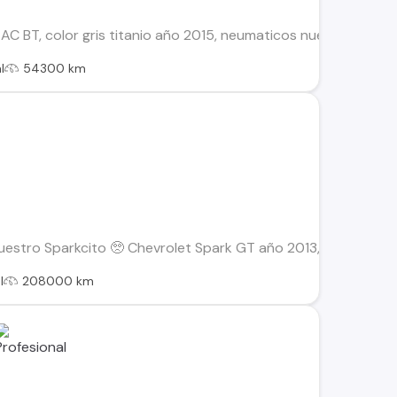
AC BT, color gris titanio año 2015, neumaticos nuevos, llantas
l
54300 km
stro Sparkcito 🥺 Chevrolet Spark GT año 2013, 1.2 (benciner
l
208000 km