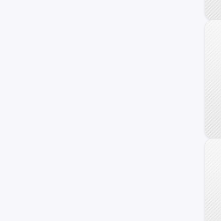
Cavalier
Cobalt
N300
Corvette
Silverado 1500
Astro
C/K 2500 Series
Chevette
Classic
Monte Carlo
Nova
Prizm
Tahoe Hybrid
TrailBlazer EXT