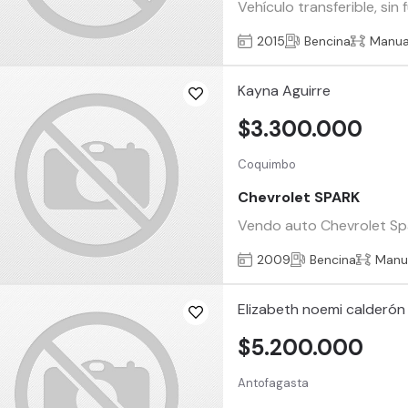
Vehículo transferible, si
2015
Bencina
Manua
Kayna Aguirre
$3.300.000
Coquimbo
Chevrolet SPARK
Vendo auto Chevrolet Spa
2009
Bencina
Manu
Elizabeth noemi calderón 
$5.200.000
Antofagasta