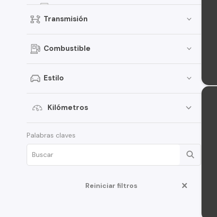
Groove
Transmisión
Onix
D-Max
Combustible
Traverse
S-10
Estilo
Aveo
Montana
Kilómetros
Corsa
Palabras claves
Tahoe
N400
Cruze
Reiniciar filtros
Optra
Spin